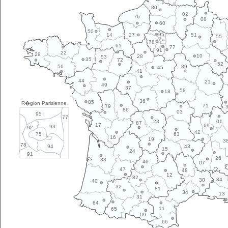
80
02
76
08
60
50
95
14
27
51
55
78
61
77
91
22
29
10
28
53
35
72
52
89
56
45
41
44
21
49
37
58
18
36
85
R�gion Parisienne
71
79
86
03
95
77
01
23
87
17
69
93
92
42
63
75
16
19
3
78
43
94
15
24
91
26
33
46
07
47
48
12
82
84
30
40
32
81
34
13
31
64
11
65
09
66