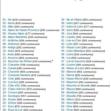
01 - Ain
35 - Ille-et-Vilaine
(419 communes)
(353 communes)
02 - Aisne
36 - Indre
(816 communes)
(247 communes)
03 - Allier
37 - Indre-et-Loire
(320 communes)
(277 communes)
04 - Alpes-de-Haute-Provence
38 - Isère
(200 communes)
(533 communes)
05 - Hautes-Alpes
39 - Jura
(177 communes)
(544 communes)
06 - Alpes-Maritimes
40 - Landes
(163 communes)
(331 communes)
07 - Ardèche
41 - Loir-et-Cher
(339 communes)
(291 communes)
08 - Ardennes
42 - Loire
(463 communes)
(327 communes)
09 - Ariège
43 - Haute-Loire
(332 communes)
(260 communes)
10 - Aube
44 - Loire-Atlantique
(433 communes)
(221 communes)
11 - Aude
45 - Loiret
(438 communes)
(334 communes)
12 - Aveyron
46 - Lot
(304 communes)
(340 communes)
*
13 - Bouches-du-Rhône
47 - Lot-et-Garonne
(119 communes)
(319 communes)
14 - Calvados
48 - Lozère
(706 communes)
(185 communes)
15 - Cantal
49 - Maine-et-Loire
(260 communes)
(363 communes)
16 - Charente
50 - Manche
(404 communes)
(601 communes)
17 - Charente-Maritime
51 - Marne
(472 communes)
(620 communes)
18 - Cher
52 - Haute-Marne
(290 communes)
(433 communes)
19 - Corrèze
53 - Mayenne
(286 communes)
(261 communes)
21 - Côte-d'Or
54 - Meurthe-et-Moselle
(706 communes)
(594 communes)
22 - Côtes-d'Armor
55 - Meuse
(373 communes)
(500 communes)
23 - Creuse
56 - Morbihan
(260 communes)
(261 communes)
24 - Dordogne
57 - Moselle
(557 communes)
(730 communes)
25 - Doubs
58 - Nièvre
(594 communes)
(312 communes)
26 - Drôme
59 - Nord
(369 communes)
(650 communes)
27 - Eure
60 - Oise
(675 communes)
(693 communes)
28 - Eure-et-Loir
61 - Orne
(403 communes)
(505 communes)