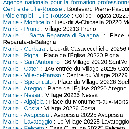
Agence nationale pour la formation professionne
Centre de L'Île-Rousse
: Boulevard Pierre-Pasqui
Pôle emploi - L'Île-Rousse
: Col de Fogata 20220
Mairie - Monticello
: Lieu-dit A-Chiosella 20220 Mo
Mairie - Pruno
: Village 20213 Pruno
Mairie - Santa-Reparata-di-Balagna
: Place C
Reparata-di-Balagna
Mairie - Corbara
: Lieu-dit Casavecchielle 20256
Mairie - Pigna
: Place de l'Église 20220 Pigna
Mairie - Sant'Antonino
: 36 Village 20220 Sant'An
Mairie - Cateri
: 146 entrée du Village 20225 Cate
Mairie - Ville-di-Paraso
: Centre du Village 20279 
Mairie - Speloncato
: Place du Village 20226 Spe
Mairie - Aregno
: Place de l'Église 20220 Aregno
Mairie - Nessa
: Village 20225 Nessa
Mairie - Algajola
: Place du Monument-aux-Morts 
Mairie - Costa
: Village 20226 Costa
Mairie - Avapessa
: Avapessa 20225 Avapessa
Mairie - Lavatoggio
: Le Village 20225 Lavatoggi
Mairie - Feliceto
: Casa Cumuna 20225 Feliceto