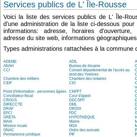
Services publics de L' Île-Rousse
Voici la liste des services publics de L' Île-Ro
d'une administration de la liste ci-dessous pour
informations: adresse, horaires d'ouverture
adresse du site web, informations géographiques.
Types administrations rattachées à la commune d
ADEME
ADIL
ANAH
Bureau de douane
CCI
Conseil départemental de l'accès au
droit des Yvelines
C
Chambre des métiers
Chambre des notaires
CIDF
CIO
C
r
Point d'information - personnes âgées
CNFPT
C
Conciliateur fiscal
Cour d'appel
C
CROUS
DDCSPP
DIRECCTE
DML
DRAF
DRDDI
EPCI
FDC
G
GRETA
HYPOTHEQUE
I
MAIA
Mairie
M
Mission locale
MSA
M
ONAC
Ordre des avocats
P
Permanence juridique
PIF
P