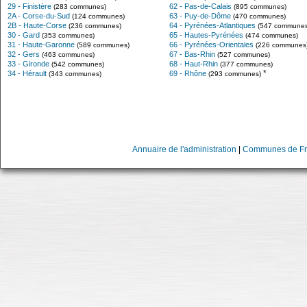
29 - Finistère
62 - Pas-de-Calais
(283 communes)
(895 communes)
2A - Corse-du-Sud
63 - Puy-de-Dôme
(124 communes)
(470 communes)
2B - Haute-Corse
64 - Pyrénées-Atlantiques
(236 communes)
(547 communes
30 - Gard
65 - Hautes-Pyrénées
(353 communes)
(474 communes)
31 - Haute-Garonne
66 - Pyrénées-Orientales
(589 communes)
(226 communes
32 - Gers
67 - Bas-Rhin
(463 communes)
(527 communes)
33 - Gironde
68 - Haut-Rhin
(542 communes)
(377 communes)
*
34 - Hérault
69 - Rhône
(343 communes)
(293 communes)
Annuaire de l'administration
|
Communes de Fr