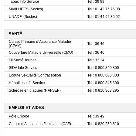
Tabac Info Service
Tel : 39 89
MIVILUDES (Sectes)
Tel : 01 42 75 76 08
UNADFI (Sectes)
Tel : 01 44 92 35 92
SANTÉ
Caisse Primaire d’Assurance Maladie
Tel : 36 46
(CPAM)
Couverture Maladie Universelle (CMU)
Tel : 36 46
Fil Santé Jeunes
Tel : 32 24
SIDA Info Service
Tel : 0 800 840 800
Ecoute Sexualité Contraception
Tel : 0 800 803 803
Hépatites Info Service
Tel : 0 800 845 800
Sclérose en plaques (NAFSEP)
Tel : 0 810 803 295
EMPLOI ET AIDES
Pôle Emploi
Tel : 39 49
Caisse d’Allocations Familiales (CAF)
Tel : 0 820 259 510