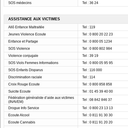
SOS médecins
Tel : 36 24
ASSISTANCE AUX VICTIMES
Allô Enfance Maltraitée
Tel : 119
Jeunes Violence Ecoute
Tel : 0 800 20 22 23
Enfance et Partage
Tel : 0 800 05 1234
SOS Violence
Tel : 0 800 802 984
Violence conjugale
Tel : 39 19
SOS Viols Femmes Informations
Tel : 0 800 05 95 95
SOS Enfants Disparus
Tel : 116 000
Discrimination raciale
Tel : 114
Croix Rouge Ecoute
Tel : 0 800 858 858
Suicite Ecoute
Tel : 01 45 39 40 00
Fédération généraliste d’aide aux victimes
Tel : 08 842 846 37
(INAVEM)
Drogue Info Service
Tel : 0 800 23 13 13
Ecoute Alcool
Tel : 0 811 91 30 30
Ecoute Cannabis
Tel : 0 811 91 20 20