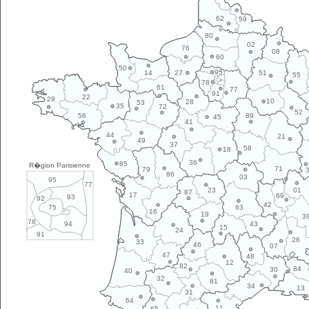
62
59
80
02
76
08
60
50
95
14
27
51
55
78
61
77
91
22
29
10
28
53
35
72
52
89
56
45
41
44
21
49
37
58
18
36
85
R�gion Parisienne
71
79
86
03
95
77
01
23
87
17
69
93
92
42
63
75
16
19
3
78
43
94
15
24
91
26
33
46
07
47
48
12
82
84
30
40
32
81
34
13
31
64
11
65