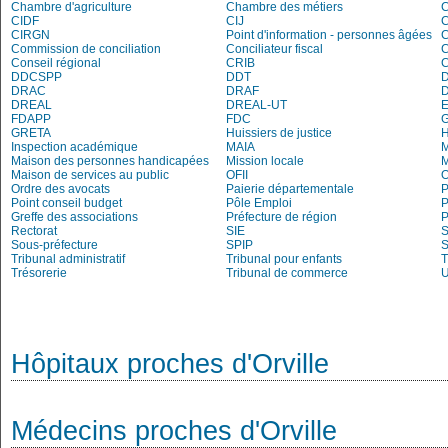
Chambre d'agriculture
Chambre des métiers
CIDF
CIJ
C
CIRGN
Point d'information - personnes âgées
Commission de conciliation
Conciliateur fiscal
C
Conseil régional
CRIB
DDCSPP
DDT
DRAC
DRAF
DREAL
DREAL-UT
E
FDAPP
FDC
G
GRETA
Huissiers de justice
Inspection académique
MAIA
M
Maison des personnes handicapées
Mission locale
Maison de services au public
OFII
Ordre des avocats
Paierie départementale
P
Point conseil budget
Pôle Emploi
P
Greffe des associations
Préfecture de région
P
Rectorat
SIE
S
Sous-préfecture
SPIP
Tribunal administratif
Tribunal pour enfants
T
Trésorerie
Tribunal de commerce
Hôpitaux proches d'Orville
Médecins proches d'Orville