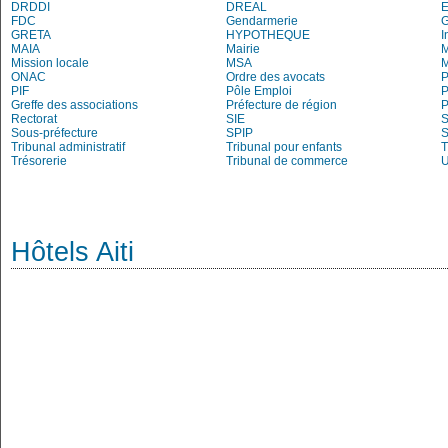
DRDDI
DREAL
E
FDC
Gendarmerie
G
GRETA
HYPOTHEQUE
I
MAIA
Mairie
M
Mission locale
MSA
M
ONAC
Ordre des avocats
P
PIF
Pôle Emploi
P
Greffe des associations
Préfecture de région
P
Rectorat
SIE
S
Sous-préfecture
SPIP
Tribunal administratif
Tribunal pour enfants
T
Trésorerie
Tribunal de commerce
Hôtels Aiti