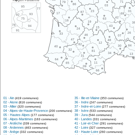
R�gion Parisienne
71
79
86
03
95
77
01
23
87
17
69
93
92
42
63
75
16
19
3
78
43
94
15
24
91
26
33
46
07
47
48
12
82
84
30
40
32
81
34
13
31
64
11
65
09
66
01 - Ain
35 - Ille-et-Vilaine
(419 communes)
(353 communes)
02 - Aisne
36 - Indre
(816 communes)
(247 communes)
03 - Allier
37 - Indre-et-Loire
(320 communes)
(277 communes)
04 - Alpes-de-Haute-Provence
38 - Isère
(200 communes)
(533 communes)
05 - Hautes-Alpes
39 - Jura
(177 communes)
(544 communes)
06 - Alpes-Maritimes
40 - Landes
(163 communes)
(331 communes)
07 - Ardèche
41 - Loir-et-Cher
(339 communes)
(291 communes)
08 - Ardennes
42 - Loire
(463 communes)
(327 communes)
09 - Ariège
43 - Haute-Loire
(332 communes)
(260 communes)