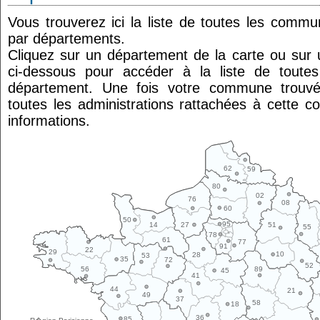
Vous trouverez ici la liste de toutes les comm
par départements.
Cliquez sur un département de la carte ou su
ci-dessous pour accéder à la liste de tout
département. Une fois votre commune trouvé
toutes les administrations rattachées à cette 
informations.
62
59
80
02
76
08
60
50
95
14
27
51
55
78
61
77
91
22
29
10
28
53
35
72
52
89
56
45
41
44
21
49
37
58
18
36
85