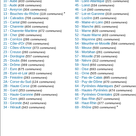
10 - Aube
44 - Loire-Atlantique
(433 communes)
(221 communes)
11 - Aude
45 - Loiret
(438 communes)
(334 communes)
12 - Aveyron
46 - Lot
(304 communes)
(340 communes)
*
13 - Bouches-du-Rhône
47 - Lot-et-Garonne
(119 communes)
(319 communes)
14 - Calvados
48 - Lozère
(706 communes)
(185 communes)
15 - Cantal
49 - Maine-et-Loire
(260 communes)
(363 communes)
16 - Charente
50 - Manche
(404 communes)
(601 communes)
17 - Charente-Maritime
51 - Marne
(472 communes)
(620 communes)
18 - Cher
52 - Haute-Marne
(290 communes)
(433 communes)
19 - Corrèze
53 - Mayenne
(286 communes)
(261 communes)
21 - Côte-d'Or
54 - Meurthe-et-Moselle
(706 communes)
(594 communes)
22 - Côtes-d'Armor
55 - Meuse
(373 communes)
(500 communes)
23 - Creuse
56 - Morbihan
(260 communes)
(261 communes)
24 - Dordogne
57 - Moselle
(557 communes)
(730 communes)
25 - Doubs
58 - Nièvre
(594 communes)
(312 communes)
26 - Drôme
59 - Nord
(369 communes)
(650 communes)
27 - Eure
60 - Oise
(675 communes)
(693 communes)
28 - Eure-et-Loir
61 - Orne
(403 communes)
(505 communes)
29 - Finistère
62 - Pas-de-Calais
(283 communes)
(895 communes)
2A - Corse-du-Sud
63 - Puy-de-Dôme
(124 communes)
(470 communes)
2B - Haute-Corse
64 - Pyrénées-Atlantiques
(236 communes)
(547 communes
30 - Gard
65 - Hautes-Pyrénées
(353 communes)
(474 communes)
31 - Haute-Garonne
66 - Pyrénées-Orientales
(589 communes)
(226 communes
32 - Gers
67 - Bas-Rhin
(463 communes)
(527 communes)
33 - Gironde
68 - Haut-Rhin
(542 communes)
(377 communes)
*
34 - Hérault
69 - Rhône
(343 communes)
(293 communes)