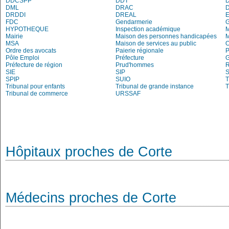
DDCSPP
DDT
DML
DRAC
DRDDI
DREAL
E
FDC
Gendarmerie
HYPOTHEQUE
Inspection académique
Mairie
Maison des personnes handicapées
M
MSA
Maison de services au public
Ordre des avocats
Paierie régionale
P
Pôle Emploi
Préfecture
G
Préfecture de région
Prud'hommes
R
SIE
SIP
S
SPIP
SUIO
T
Tribunal pour enfants
Tribunal de grande instance
T
Tribunal de commerce
URSSAF
Hôpitaux proches de Corte
Médecins proches de Corte