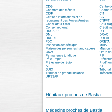
CDG
Centre d
Chambre des métiers
Chambre 
CIDF
CIJ
Centre d'informations et de
CIVI
recrutement des Forces Armées
CNFPT
Conciliateur fiscal
Cour d'a
Conseil régional
Crédit m
DDCSPP
DDT
DML
DRAC
DRDDI
DREAL
FDC
GRETA
Inspection académique
MAIA
Maison des personnes handicapées
Mission 
ONAC
Ordre de
Permanence juridique
PIF
Pôle Emploi
Préfectu
Préfecture de région
Prud'ho
SIE
SIP
SUIO
Tribunal 
Tribunal de grande instance
Trésorer
URSSAF
Hôpitaux proches de Bastia
Médecins proches de Bastia