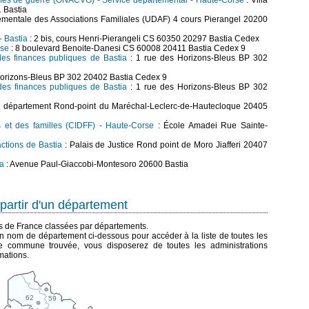
times de guerre (ONACVG) - Service départemental - Haute-Corse
: Villa
 Bastia
mentale des Associations Familiales (UDAF) 4 cours Pierangel 20200
 Bastia
: 2 bis, cours Henri-Pierangeli CS 60350 20297 Bastia Cedex
rse
: 8 boulevard Benoite-Danesi CS 60008 20411 Bastia Cedex 9
des finances publiques de Bastia
: 1 rue des Horizons-Bleus BP 302
Horizons-Bleus BP 302 20402 Bastia Cedex 9
des finances publiques de Bastia
: 1 rue des Horizons-Bleus BP 302
u département Rond-point du Maréchal-Leclerc-de-Hautecloque 20405
s et des familles (CIDFF) - Haute-Corse
: École Amadei Rue Sainte-
ctions de Bastia
: Palais de Justice Rond point de Moro Jiafferi 20407
ia
: Avenue Paul-Giaccobi-Montesoro 20600 Bastia
partir d'un département
es de France classées par départements.
n nom de département ci-dessous pour accéder à la liste de toutes les
 commune trouvée, vous disposerez de toutes les administrations
mations.
62
59