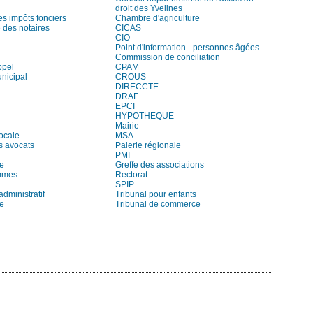
droit des Yvelines
es impôts fonciers
Chambre d'agriculture
des notaires
CICAS
CIO
Point d'information - personnes âgées
Commission de conciliation
ppel
CPAM
unicipal
CROUS
DIRECCTE
DRAF
EPCI
HYPOTHEQUE
Mairie
locale
MSA
s avocats
Paierie régionale
PMI
re
Greffe des associations
mmes
Rectorat
SPIP
administratif
Tribunal pour enfants
ie
Tribunal de commerce