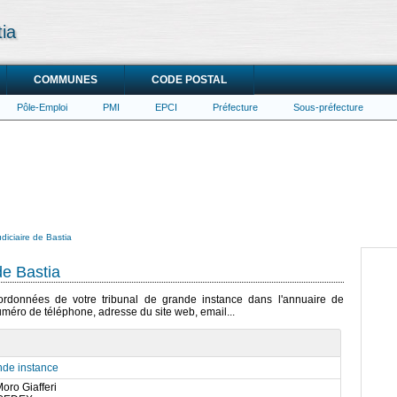
tia
COMMUNES
CODE POSTAL
Pôle-Emploi
PMI
EPCI
Préfecture
Sous-préfecture
udiciaire de Bastia
de Bastia
oordonnées de votre tribunal de grande instance dans l'annuaire de
numéro de téléphone, adresse du site web, email...
nde instance
oro Giafferi