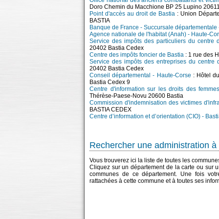
Office national des anciens combattants et vic
Doro Chemin du Macchione BP 25 Lupino 20611
Point d'accès au droit de Bastia
: Union Départe
BASTIA
Banque de France - Succursale départementale -
Agence nationale de l'habitat (Anah) - Haute-Co
Service des impôts des particuliers du centre 
20402 Bastia Cedex
Centre des impôts foncier de Bastia
: 1 rue des 
Service des impôts des entreprises du centre 
20402 Bastia Cedex
Conseil départemental - Haute-Corse
: Hôtel d
Bastia Cedex 9
Centre d'information sur les droits des femme
Thérèse-Paese-Novu 20600 Bastia
Commission d'indemnisation des victimes d'infra
BASTIA CEDEX
Centre d’information et d’orientation (CIO) - Bast
Rechercher une administration à 
Vous trouverez ici la liste de toutes les commun
Cliquez sur un département de la carte ou sur u
communes de ce département. Une fois votre
rattachées à cette commune et à toutes ses infor