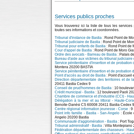
Services publics proches
Vous trouverez ici la liste de tous les service
toutes ses informations et coordonnées.
Tribunal d'instance de Bastia
: Rond Point de Mo
Tribunal judiciaire de Bastia
: Rond Point de Mo
Tribunal pour enfants de Bastia
: Rond Point de
Cour d'appel de Bastia
: Rond Point de Moro Gi
Ordre des avocats - Barreau de Bastia
: Palais d
Bureau d'aide aux victimes du tribunal judiciaire
Service pénitentiaire d'insertion et de probatio
Montera 20200 BASTIA
Service pénitentiaire d'insertion et de probation
Point d'accès au droit de Bastia
: Point d'accuei
Direction départementale des territoires et de
20411 Bastia Cedex 9
Conseil de prud'hommes de Bastia
: 10 bouleva
Crédit municipal - Bastia
: 12 boulevard Paoli 20
Chambre de commerce et d'industrie (CCI) - Ha
Délégation à la mer et au littoral - Haute-Cors
Benoite-Danési CS 60008 20411 Bastia Cedex 
Centre régional information jeunesse - Corse
: 9
Point info famille - Bastia - San-Angelo
: École 
Angelo 20200 Bastia
Communauté d'agglomération - Bastia
: Port To
Tribunal administratif - Bastia
: Villa Montepiano
Fédération départementale des chasseurs - Hau