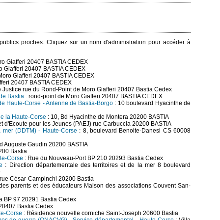
s publics proches. Cliquez sur un nom d'administration pour accéder à
ro Giafferi 20407 BASTIA CEDEX
ro Giafferi 20407 BASTIA CEDEX
 Moro Giafferi 20407 BASTIA CEDEX
afferi 20407 BASTIA CEDEX
e Justice rue du Rond-Point de Moro Giafferi 20407 Bastia Cedex
 de Bastia
: rond-point de Moro Giafferi 20407 BASTIA CEDEX
n de Haute-Corse - Antenne de Bastia-Borgo
: 10 boulevard Hyacinthe de
 de la Haute-Corse
: 10, Bd Hyacinthe de Montera 20200 BASTIA
l et d'Ecoute pour les Jeunes (PAEJ) rue Carbuccia 20200 BASTIA
 la mer (DDTM) - Haute-Corse
: 8, boulevard Benoite-Danesi CS 60008
rd Auguste Gaudin 20200 BASTIA
200 Bastia
ute-Corse
: Rue du Nouveau-Port BP 210 20293 Bastia Cedex
e
: Direction départementale des territoires et de la mer 8 boulevard
9
 rue César-Campinchi 20200 Bastia
des parents et des éducateurs Maison des associations Couvent San-
ga BP 97 20291 Bastia Cedex
 20407 Bastia Cedex
te-Corse
: Résidence nouvelle corniche Saint-Joseph 20600 Bastia