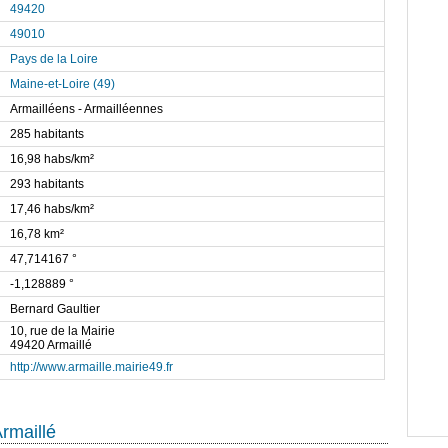
49420
49010
Pays de la Loire
Maine-et-Loire (49)
Armailléens - Armailléennes
285 habitants
16,98 habs/km²
293 habitants
17,46 habs/km²
16,78 km²
47,714167 °
-1,128889 °
Bernard Gaultier
10, rue de la Mairie
49420 Armaillé
http://www.armaille.mairie49.fr
rmaillé