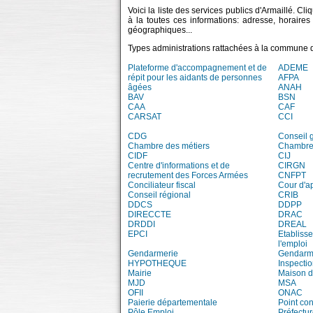
Voici la liste des services publics d'Armaillé. C
à la toutes ces informations: adresse, horaire
géographiques...
Types administrations rattachées à la commune d
Plateforme d'accompagnement et de
ADEME
répit pour les aidants de personnes
AFPA
âgées
ANAH
BAV
BSN
CAA
CAF
CARSAT
CCI
CDG
Conseil 
Chambre des métiers
Chambre 
CIDF
CIJ
Centre d'informations et de
CIRGN
recrutement des Forces Armées
CNFPT
Conciliateur fiscal
Cour d'a
Conseil régional
CRIB
DDCS
DDPP
DIRECCTE
DRAC
DRDDI
DREAL
EPCI
Etablisse
l'emploi
Gendarmerie
Gendarme
HYPOTHEQUE
Inspecti
Mairie
Maison d
MJD
MSA
OFII
ONAC
Paierie départementale
Point con
Pôle Emploi
Préfectu