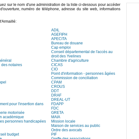
liquez sur le nom d'une administration de la liste ci-dessous pour accéder
s d'ouverture, numéro de téléphone, adresse du site web, informations
'Armaillé:
ADIL
AGEFIPH
APECITA
Bureau de douane
Cap emploi
Conseil départemental de l'accès au
droit des Yvelines
général
Chambre d'agriculture
des notaires
CICAS
CIO
Point d'information - personnes âgées
Commission de conciliation
ppel
CPAM
CROUS
DDT
DRAF
DREAL-UT
ment pour l'insertion dans
FDAPP
FDC
rie motorisée
GRETA
on académique
MAIA
es personnes handicapées
Mission locale
Maison de services au public
Ordre des avocats
seil budget
PIF
re
Greffe des associations