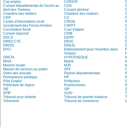
Cap emploi
CARSAT
C
Conseil départemental de l'accès au
CDG
C
droit des Yvelines
Conseil général
C
Chambre des métiers
Chambre des notaires
CIDF
CIJ
C
Centre d'informations et de
CIRGN
P
recrutement des Forces Armées
CNFPT
C
Conciliateur fiscal
Cour d'appel
Conseil régional
CRIB
DDCS
DDPP
DIRECCTE
DRAC
DRDDI
DREAL
EPCI
Etablissement pour l'insertion dans
l'emploi
GRETA
HYPOTHEQUE
I
MAIA
Mairie
M
Mission locale
MJD
Maison de services au public
OFII
Ordre des avocats
Paierie départementale
P
Permanence juridique
PIF
P
Pôle Emploi
Préfecture
G
Préfecture de région
Prud'hommes
R
SIE
SIP
S
SPIP
SUIO
T
Tribunal pour enfants
Tribunal de grande instance
T
Trésorerie
Tribunal de commerce