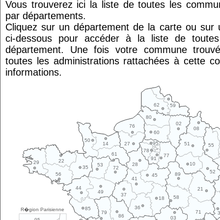
Vous trouverez ici la liste de toutes les comm
par départements.
Cliquez sur un département de la carte ou su
ci-dessous pour accéder à la liste de tout
département. Une fois votre commune trouvé
toutes les administrations rattachées à cette 
informations.
62
59
80
02
76
08
60
50
95
14
27
51
55
78
61
77
91
22
29
10
28
53
35
72
52
89
56
45
41
44
21
49
37
58
18
36
85
R�gion Parisienne
71
79
86
03
95