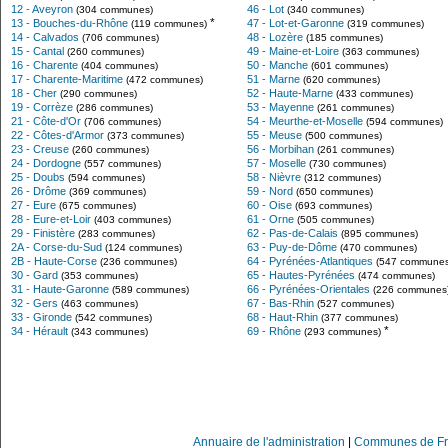
12 - Aveyron
46 - Lot
(304 communes)
(340 communes)
*
13 - Bouches-du-Rhône
47 - Lot-et-Garonne
(119 communes)
(319 communes)
14 - Calvados
48 - Lozère
(706 communes)
(185 communes)
15 - Cantal
49 - Maine-et-Loire
(260 communes)
(363 communes)
16 - Charente
50 - Manche
(404 communes)
(601 communes)
17 - Charente-Maritime
51 - Marne
(472 communes)
(620 communes)
18 - Cher
52 - Haute-Marne
(290 communes)
(433 communes)
19 - Corrèze
53 - Mayenne
(286 communes)
(261 communes)
21 - Côte-d'Or
54 - Meurthe-et-Moselle
(706 communes)
(594 communes)
22 - Côtes-d'Armor
55 - Meuse
(373 communes)
(500 communes)
23 - Creuse
56 - Morbihan
(260 communes)
(261 communes)
24 - Dordogne
57 - Moselle
(557 communes)
(730 communes)
25 - Doubs
58 - Nièvre
(594 communes)
(312 communes)
26 - Drôme
59 - Nord
(369 communes)
(650 communes)
27 - Eure
60 - Oise
(675 communes)
(693 communes)
28 - Eure-et-Loir
61 - Orne
(403 communes)
(505 communes)
29 - Finistère
62 - Pas-de-Calais
(283 communes)
(895 communes)
2A - Corse-du-Sud
63 - Puy-de-Dôme
(124 communes)
(470 communes)
2B - Haute-Corse
64 - Pyrénées-Atlantiques
(236 communes)
(547 communes
30 - Gard
65 - Hautes-Pyrénées
(353 communes)
(474 communes)
31 - Haute-Garonne
66 - Pyrénées-Orientales
(589 communes)
(226 communes
32 - Gers
67 - Bas-Rhin
(463 communes)
(527 communes)
33 - Gironde
68 - Haut-Rhin
(542 communes)
(377 communes)
*
34 - Hérault
69 - Rhône
(343 communes)
(293 communes)
Annuaire de l'administration
|
Communes de Fr