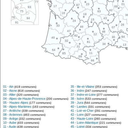
77
01
23
87
17
69
93
92
42
63
75
16
19
3
78
43
94
15
24
91
26
33
46
07
47
48
12
82
84
30
40
32
81
34
13
31
64
11
65
09
66
01 - Ain
35 - Ille-et-Vilaine
(419 communes)
(353 communes)
02 - Aisne
36 - Indre
(816 communes)
(247 communes)
03 - Allier
37 - Indre-et-Loire
(320 communes)
(277 communes)
04 - Alpes-de-Haute-Provence
38 - Isère
(200 communes)
(533 communes)
05 - Hautes-Alpes
39 - Jura
(177 communes)
(544 communes)
06 - Alpes-Maritimes
40 - Landes
(163 communes)
(331 communes)
07 - Ardèche
41 - Loir-et-Cher
(339 communes)
(291 communes)
08 - Ardennes
42 - Loire
(463 communes)
(327 communes)
09 - Ariège
43 - Haute-Loire
(332 communes)
(260 communes)
10 - Aube
44 - Loire-Atlantique
(433 communes)
(221 communes)
11 - Aude
45 - Loiret
(438 communes)
(334 communes)