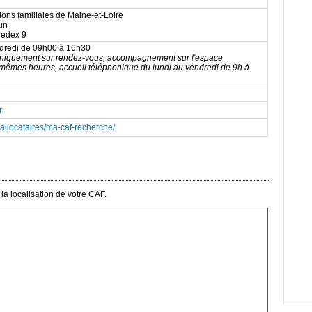
ions familiales de Maine-et-Loire
in
Cedex 9
ndredi de 09h00 à 16h30
 uniquement sur rendez-vous, accompagnement sur l'espace
êmes heures, accueil téléphonique du lundi au vendredi de 9h à
r
r/allocataires/ma-caf-recherche/
a localisation de votre CAF.