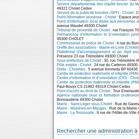
Service départemental des impôts foncier du Ma
49321 Cholet Cedex
Service de la publicité foncière (SPF) - Cholet
: C
Point information jeunesse - Cholet
: Espace je
Point d'information local dédié aux personnes 
avenue Maudet 49300 Cholet
Tribunal de proximité de Cholet
: rue François
Permanence d’information et d’orientation juri
49300 CHOLET
Commissariat de police de Cholet
: 4 rue du Bo
Greffe des associations - Maine-et-Loire (Cholet)
Plateforme d'accompagnement et de répit pou
Présence 23 rue Trémolière 49300 Cholet
Sous-préfecture de Cholet
: 30, rue Trémolière 
Pôle emploi - Cholet
: 24 rue du Carteron 49300
Greta - Choletais
: 5 avenue Kennedy BP 60436
Centre de protection maternelle et infantile (PMI)
Centre d’information et d’orientation (CIO) - Chol
Centre de protection maternelle et infantile (PM
Paul-Bouyx CS 21983 49319 Cholet Cedex
Point d'accès au droit de Cholet
: Tour Emeraude
Agence nationale pour la formation professio
Bonnauderie 49300 Cholet
Mairie - Saint-Léger-sous-Cholet
: Rue de Gasma
Mairie - Mazières-en-Mauges
: Rue de la Mairi
Mairie - La Tessoualle
: 6 rue de l'Hôtel-de-Vill
Rechercher une administration à 