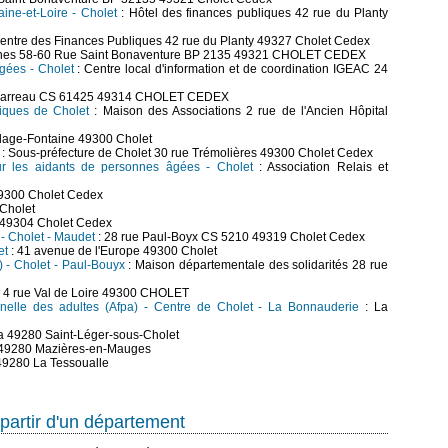
ine-et-Loire - Cholet
: Hôtel des finances publiques 42 rue du Planty
entre des Finances Publiques 42 rue du Planty 49327 Cholet Cedex
unes 58-60 Rue Saint Bonaventure BP 2135 49321 CHOLET CEDEX
âgées - Cholet
: Centre local d'information et de coordination IGEAC 24
 Tharreau CS 61425 49314 CHOLET CEDEX
diques de Cholet
: Maison des Associations 2 rue de l'Ancien Hôpital
rdage-Fontaine 49300 Cholet
: Sous-préfecture de Cholet 30 rue Trémolières 49300 Cholet Cedex
r les aidants de personnes âgées - Cholet
: Association Relais et
49300 Cholet Cedex
 Cholet
 49304 Cholet Cedex
 - Cholet - Maudet
: 28 rue Paul-Boyx CS 5210 49319 Cholet Cedex
et
: 41 avenue de l'Europe 49300 Cholet
I) - Cholet - Paul-Bouyx
: Maison départementale des solidarités 28 rue
 4 rue Val de Loire 49300 CHOLET
nnelle des adultes (Afpa) - Centre de Cholet - La Bonnauderie
: La
 49280 Saint-Léger-sous-Cholet
e 49280 Mazières-en-Mauges
e 49280 La Tessoualle
partir d'un département