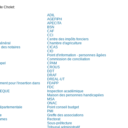
de Cholet:
ADIL
AGEFIPH
APECITA
BSN
CAF
CCI
Centre des impôts fonciers
général
Chambre d'agriculture
des notaires
CICAS
CIO
Point d'information - personnes âgées
Commission de conciliation
ppel
CPAM
CROUS
DDT
DRAF
DREAL-UT
ment pour l'insertion dans
FDAPP
FDC
HEQUE
Inspection académique
Maison des personnes handicapées
MSA
ONAC
départementale
Point conseil budget
PMI
re
Greffe des associations
mmes
Rectorat
Sous-préfecture
Tribunal administratif