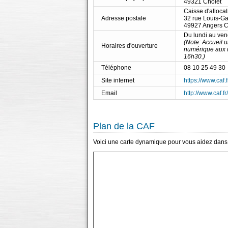
49321 Cholet
Caisse d'allocat
Adresse postale
32 rue Louis-Ga
49927 Angers 
Du lundi au ve
(Note: Accueil
Horaires d'ouverture
numérique aux m
16h30.)
Téléphone
08 10 25 49 30
Site internet
https://www.caf.f
Email
http://www.caf.f
Plan de la CAF
Voici une carte dynamique pour vous aidez dans l