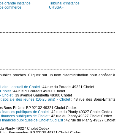
 de grande instance
Tribunal d'instance
 de commerce
URSSAF
s publics proches. Cliquez sur un nom d'administration pour accéder à
-Loire - accueil de Cholet
: 44 rue du Paradis 49321 Cholet
 Cholet
: 44 rue du Paradis 49300 Cholet
- Cholet
: 39 avenue Gambetta 49300 Cholet
 et sociale des jeunes (16-25 ans) - Cholet
: 48 rue des Bons-Enfants
des Bons-Enfants BP 92132 49321 Cholet Cedex
s finances publiques de Cholet
: 42 rue du Planty 49327 Cholet Cedex
s finances publiques de Cholet
: 42 rue du Planty 49327 Cholet Cedex
s finances publiques de Cholet Sud Est
: 42 rue du Planty 49327 Cholet
 du Planty 49327 Cholet Cedex
Saint-Bonaventure BP 32135 49321 Cholet Cedex