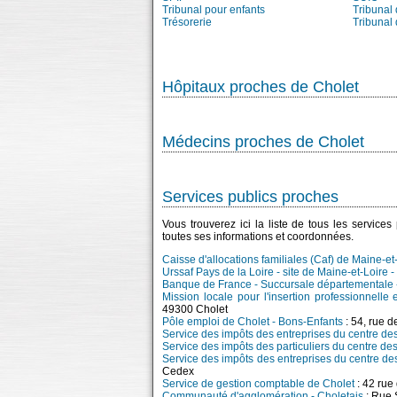
Tribunal pour enfants
Tribunal
Trésorerie
Tribunal
Hôpitaux proches de Cholet
Médecins proches de Cholet
Services publics proches
Vous trouverez ici la liste de tous les service
toutes ses informations et coordonnées.
Caisse d'allocations familiales (Caf) de Maine-et
Urssaf Pays de la Loire - site de Maine-et-Loire -
Banque de France - Succursale départementale 
Mission locale pour l'insertion professionnelle
49300 Cholet
Pôle emploi de Cholet - Bons-Enfants
: 54, rue 
Service des impôts des entreprises du centre de
Service des impôts des particuliers du centre de
Service des impôts des entreprises du centre de
Cedex
Service de gestion comptable de Cholet
: 42 rue
Communauté d'agglomération - Choletais
: Rue 