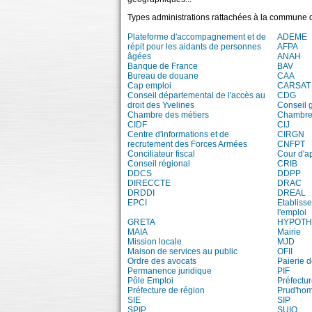
Types administrations rattachées à la commune 
Plateforme d'accompagnement et de
ADEME
répit pour les aidants de personnes
AFPA
âgées
ANAH
Banque de France
BAV
Bureau de douane
CAA
Cap emploi
CARSAT
Conseil départemental de l'accès au
CDG
droit des Yvelines
Conseil 
Chambre des métiers
Chambre 
CIDF
CIJ
Centre d'informations et de
CIRGN
recrutement des Forces Armées
CNFPT
Conciliateur fiscal
Cour d'a
Conseil régional
CRIB
DDCS
DDPP
DIRECCTE
DRAC
DRDDI
DREAL
EPCI
Etablisse
l'emploi
GRETA
HYPOT
MAIA
Mairie
Mission locale
MJD
Maison de services au public
OFII
Ordre des avocats
Paierie 
Permanence juridique
PIF
Pôle Emploi
Préfectu
Préfecture de région
Prud'ho
SIE
SIP
SPIP
SUIO