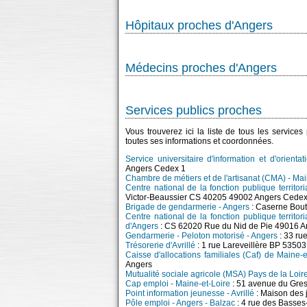
Hôpitaux proches d'Angers
Médecins proches d'Angers
Services publics proches
Vous trouverez ici la liste de tous les service
toutes ses informations et coordonnées.
Service universitaire d'information et d'orienta
Angers Cedex 1
Chambre de métiers et de l'artisanat (CMA) - Mai
Centre national de la fonction publique territo
Victor-Beaussier CS 40205 49002 Angers Cedex
Brigade de gendarmerie - Angers
: Caserne Bout
Centre national de la fonction publique territori
d'Angers
: CS 62020 Rue du Nid de Pie 49016 A
Gendarmerie - Peloton motorisé - Angers
: 33 ru
Trésorerie d'Avrillé
: 1 rue Lareveillère BP 5350
Caisse d'allocations familiales (Caf) de Maine-et
Angers
Mutualité sociale agricole (MSA) Pays de la Loi
Cap emploi - Maine-et-Loire
: 51 avenue du Gres
Point information jeunesse - Avrillé
: Maison des 
Pôle emploi - Angers - Balzac
: 4 rue des Basse