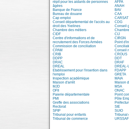
répit pour les aidants de personnes
AFPA
âgées
ANAH
Banque de France
BAV
Bureau de douane
CAA
Cap emploi
CARSAT
Conseil départemental de l'accès au
CDG
droit des Yvelines
Conseil 
Chambre des métiers
Chambre 
CIDF
CIJ
Centre d'informations et de
CIRGN
recrutement des Forces Armées
Point d'
Commission de conciliation
Conciliat
CPAM
Conseil 
CRIB
CROUS
DDPP
DDT
DRAC
DRAF
DREAL
DREAL-
Etablissement pour l'insertion dans
FDAPP
l'emploi
GRETA
Inspection académique
MAIA
Maison d'arrêt
Maison d
MJD
MSA
OFII
ONAC
Paierie départementale
Point con
PMI
Pôle Emp
Greffe des associations
Préfectur
Rectorat
SIE
SPIP
SUIO
Tribunal pour enfants
Tribunal
Tribunal de commerce
URSSAF