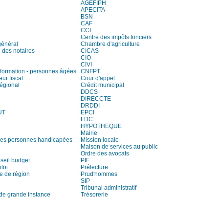
AGEFIPH
APECITA
BSN
CAF
CCI
Centre des impôts fonciers
général
Chambre d'agriculture
des notaires
CICAS
CIO
CIVI
information - personnes âgées
CNFPT
eur fiscal
Cour d'appel
régional
Crédit municipal
DDCS
DIRECCTE
DRDDI
UT
EPCI
FDC
HYPOTHEQUE
Mairie
es personnes handicapées
Mission locale
Maison de services au public
Ordre des avocats
seil budget
PIF
loi
Préfecture
e de région
Prud'hommes
SIP
Tribunal administratif
 de grande instance
Trésorerie