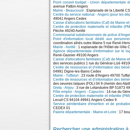
Point conseil budget - Union départementale d
avenue Patton Angers
Mairie - Beaucouzé
: Esplanade de la Liberté 
Centre du service national - Angers (pour les dé
49041 Angers Cedex
Caisse d'allocations familiales (Caf) de Maine-et-L
Centre de protection maternelle et infantile (P
Flèche 49240 Avrillé
Commissariat subdivisionnaire de police d'Ange
Point d'information local dédié aux personne
coordination aînés outre-Maine 5 rue René-Hers
Mairie - Avrillé
: 1 esplanade de l'Hôtel-de-Ville
Agence départementale d'information sur le lo
René-Gasnier 49100 Angers
Caisse d'allocations familiales (Caf) de Maine-
des services publics 1 rue du Général-Lizé 491
Centre de ressources et d’information des bénév
04991 Digne-les-Bains Cedex
Mairie - Tuffalun
: 23 route d'Angers 49700 Tuffa
Centre de ressources et d’information des béné
des oeuvres laïques (FOL) 04 9 chemin des Alp
Greta - Anjou
: 3 rue de Letanduère BP 51873 4
Pôle emploi - Angers - Capucins
: 14 rue du Gén
Centre de protection maternelle et infantile (PM
Lecuit CS 94104 49941 Angers Cedex 9
Service pénitentiaire d'insertion et de probati
CEDEX 01
Paierie départementale - Maine-et-Loire
: 17 bo
Rechercher une administration à 