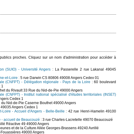
s publics proches. Cliquez sur un nom d'administration pour accéder à
tion (SUIO) - Université Angers
: La Passerelle 2 rue Lakanal 49045
ne-et-Loire
: 5 rue Darwin CS 80806 49008 Angers Cedex 01
riale (CNFPT) - Délégation régionale - Pays de la Loire
: 60 boulevard
 1
het du Rivault 33 Rue du Nid-de-Pie 49000 Angers
ale (CNFPT) - Institut national spécialisé d'études territoriales (INSET)
ngers Cedex 1
e du Nid-de-Pie Caserne Bouthet 49000 Angers
3 49035 Angers Cedex 1
-Loire - Accueil d'Angers - Belle-Beille
: 42 rue Henri-Hamelin 49100
re - accueil de Beaucouzé
: 3 rue Charles-Lacretelle 49070 Beaucouzé
illé Réactive 49 49000 Angers
jeunes et de la Culture Allée Georges-Brassens 49240 Avrillé
s-Fouassières 49000 Angers