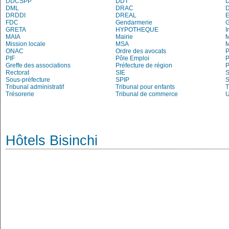
DDCSPP
DDT
DML
DRAC
DRDDI
DREAL
E
FDC
Gendarmerie
G
GRETA
HYPOTHEQUE
I
MAIA
Mairie
M
Mission locale
MSA
M
ONAC
Ordre des avocats
P
PIF
Pôle Emploi
P
Greffe des associations
Préfecture de région
P
Rectorat
SIE
S
Sous-préfecture
SPIP
Tribunal administratif
Tribunal pour enfants
T
Trésorerie
Tribunal de commerce
Hôtels Bisinchi