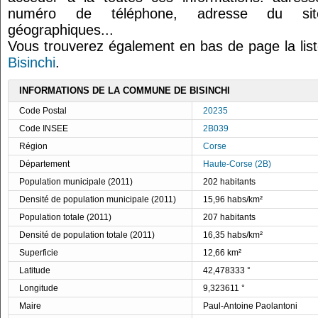
numéro de téléphone, adresse du site
géographiques...
Vous trouverez également en bas de page la lis
Bisinchi
.
INFORMATIONS DE LA COMMUNE DE BISINCHI
Code Postal
20235
Code INSEE
2B039
Région
Corse
Département
Haute-Corse (2B)
Population municipale (2011)
202 habitants
Densité de population municipale (2011)
15,96 habs/km²
Population totale (2011)
207 habitants
Densité de population totale (2011)
16,35 habs/km²
Superficie
12,66 km²
Latitude
42,478333 °
Longitude
9,323611 °
Maire
Paul-Antoine Paolantoni