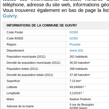
téléphone, adresse du site web, informations géo
Vous trouverez également en bas de page la lis
Guivry
.
INFORMATIONS DE LA COMMUNE DE GUIVRY
Code Postal
02300
Code INSEE
02362
Région
Picardie
Département
Aisne (02)
Population municipale (2011)
261 habitants
Densité de population municipale (2011)
36,50 habs/km²
Population totale (2011)
268 habitants
Densité de population totale (2011)
37,48 habs/km²
Superficie
7,15 km²
Latitude
49,646667 °
Longitude
3,119167 °
Maire
Nadine Podevin
4 rue de Beaugies
Adresse de la mairie
02300 Guivry