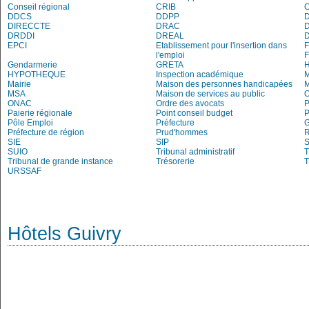
Conseil régional
CRIB
DDCS
DDPP
DIRECCTE
DRAC
DRDDI
DREAL
EPCI
Etablissement pour l'insertion dans
l'emploi
Gendarmerie
GRETA
H
HYPOTHEQUE
Inspection académique
Mairie
Maison des personnes handicapées
M
MSA
Maison de services au public
O
ONAC
Ordre des avocats
P
Paierie régionale
Point conseil budget
P
Pôle Emploi
Préfecture
G
Préfecture de région
Prud'hommes
R
SIE
SIP
S
SUIO
Tribunal administratif
T
Tribunal de grande instance
Trésorerie
T
URSSAF
Hôtels Guivry