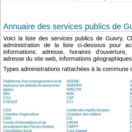
Annuaire des services publics de G
Voici la liste des services publics de Guivry. 
administration de la liste ci-dessous pour a
informations: adresse, horaires d'ouverture
adresse du site web, informations géographiques.
Types administrations rattachées à la commune 
Plateforme d'accompagnement et de
ADEME
répit pour les aidants de personnes
AGEFIPH
âgées
APECITA
B
BAV
BSN
B
CAA
CAF
C
CARSAT
CCI
C
d
CDG
Centre des impôts fonciers
C
Chambre d'agriculture
Chambre des métiers
CIDF
CIJ
C
Centre d'informations et de
CIRGN
P
recrutement des Forces Armées
CNFPT
C
Conciliateur fiscal
Cour d'appel