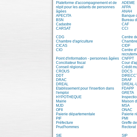
Plateforme d'accompagnement et de
ADEME
répit pour les aidants de personnes
AFPA
âgées
ANAH
APECITA
Banque 
BSN
Bureau 
Cadastre
CAF
CARSAT
CCI
CDG
Centre d
Chambre d'agriculture
Chambre 
CICAS
CIDF
CIO
Centre d'
recrutem
Point d'information - personnes âgées
CNFPT
Conciliateur fiscal
Cour d'a
Conseil régional
Crédit m
CROUS
DDCS
DDT
DIRECC
DRAC
DRAF
DREAL
DREAL-
Etablissement pour l'insertion dans
FDAPP
l'emploi
GRETA
HYPOTHEQUE
Inspecti
Mairie
Maison d
MJD
MSA
OFII
ONAC
Paierie départementale
Paierie r
PIF
PMI
Préfecture
Greffe de
Prud'hommes
Rectorat
SIE
SIP