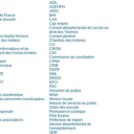
ADIL
AGEFIPH
APEC
de France
BAV
de douane
CAA
Cap emploi
Conseil départemental de l'accès au
droit des Yvelines
es impôts fonciers
Conseil général
des métiers
Chambre des notaires
CIJ
informations et de
CIRGN
ent des Forces Armées
CIVI
Commission de conciliation
ppel
CPAM
unicipal
CRIB
DDPP
TE
DML
DRDDI
UT
EPCI
FDC
Huissiers de justice
on académique
MAIA
es personnes handicapées
Mission locale
Maison de services au public
Ordre des avocats
égionale
Permanence juridique
Pôle Emploi
s associations
Préfecture de région
Service départemental de
l'enregistrement
SPIP