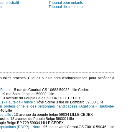
administratif
Tribunal pour enfants
ie
Tribunal de commerce
s publics proches. Cliquez sur un nom d'administration pour accéder à
-France
: 5 rue de Courtrai CS 10683 59033 Lille Cedex
: 19 rue Saint-Jacques 59000 Lille
: 13 avenue du Peuple Belge 59034 LILLE CEDEX
AC) - Hauts-de-France
: Hôtel Scrive 3 rue du Lombard 59800 Lille
ion professionnelle des personnes handicapées (Agefiph) - Hauts-de-
40 Lille
de Lille
: 13 avenue du peuple belge 59034 LILLE CEDEX
Justice 13 avenue du Peuple Belge 59000 Lille
uple Belge BP 729 59034 LILLE CEDEX
populations (DDPP) - Nord
: 95, boulevard Carnot CS 70010 59046 Lille