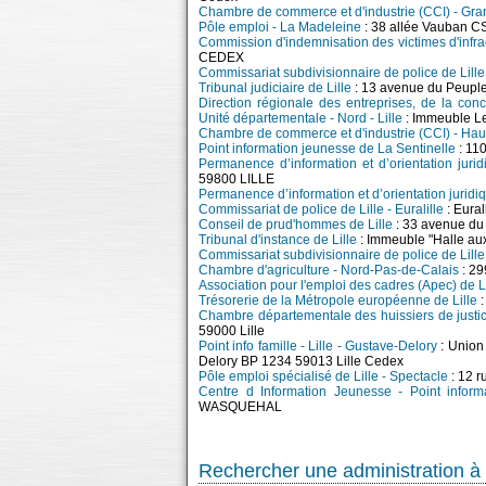
Chambre de commerce et d'industrie (CCI) - Gran
Pôle emploi - La Madeleine
: 38 allée Vauban C
Commission d'indemnisation des victimes d'infrac
CEDEX
Commissariat subdivisionnaire de police de Lille
Tribunal judiciaire de Lille
: 13 avenue du Peupl
Direction régionale des entreprises, de la con
Unité départementale - Nord - Lille
: Immeuble L
Chambre de commerce et d'industrie (CCI) - Hau
Point information jeunesse de La Sentinelle
: 11
Permanence d’information et d’orientation jurid
59800 LILLE
Permanence d’information et d’orientation juridiq
Commissariat de police de Lille - Euralille
: Eural
Conseil de prud'hommes de Lille
: 33 avenue du
Tribunal d'instance de Lille
: Immeuble "Halle a
Commissariat subdivisionnaire de police de Lille
Chambre d'agriculture - Nord-Pas-de-Calais
: 29
Association pour l'emploi des cadres (Apec) de Li
Trésorerie de la Métropole européenne de Lille
:
Chambre départementale des huissiers de justi
59000 Lille
Point info famille - Lille - Gustave-Delory
: Union 
Delory BP 1234 59013 Lille Cedex
Pôle emploi spécialisé de Lille - Spectacle
: 12 
Centre d Information Jeunesse - Point infor
WASQUEHAL
Rechercher une administration à 