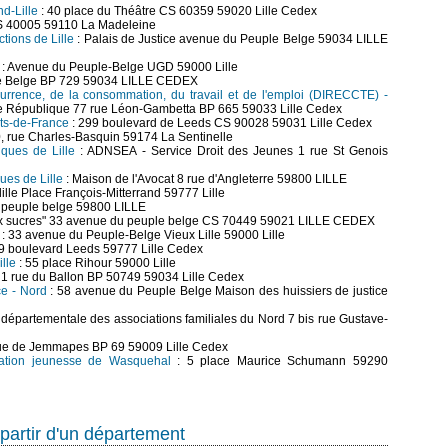
d-Lille
: 40 place du Théâtre CS 60359 59020 Lille Cedex
S 40005 59110 La Madeleine
tions de Lille
: Palais de Justice avenue du Peuple Belge 59034 LILLE
: Avenue du Peuple-Belge UGD 59000 Lille
e Belge BP 729 59034 LILLE CEDEX
currence, de la consommation, du travail et de l'emploi (DIRECCTE) -
e République 77 rue Léon-Gambetta BP 665 59033 Lille Cedex
ts-de-France
: 299 boulevard de Leeds CS 90028 59031 Lille Cedex
0, rue Charles-Basquin 59174 La Sentinelle
iques de Lille
: ADNSEA - Service Droit des Jeunes 1 rue St Genois
ues de Lille
: Maison de l'Avocat 8 rue d'Angleterre 59800 LILLE
lille Place François-Mitterrand 59777 Lille
 peuple belge 59800 LILLE
ux sucres" 33 avenue du peuple belge CS 70449 59021 LILLE CEDEX
: 33 avenue du Peuple-Belge Vieux Lille 59000 Lille
9 boulevard Leeds 59777 Lille Cedex
lle
: 55 place Rihour 59000 Lille
 1 rue du Ballon BP 50749 59034 Lille Cedex
ce - Nord
: 58 avenue du Peuple Belge Maison des huissiers de justice
départementale des associations familiales du Nord 7 bis rue Gustave-
rue de Jemmapes BP 69 59009 Lille Cedex
mation jeunesse de Wasquehal
: 5 place Maurice Schumann 59290
partir d'un département