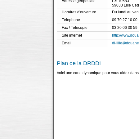
Adresse géopostale
CS 10683
59033 Lille Ce
Horaires d'ouverture
Du lundi au ve
Téléphone
09 70 27 10 00
Fax / Télécopie
03 20 06 30 59
Site internet
http://www.doua
Email
di-lille@douane
Plan de la DRDDI
Voici une carte dynamique pour vous aidez dans 