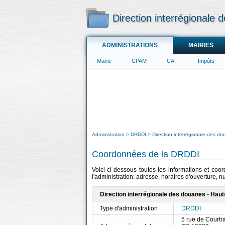
Direction interrégionale
ADMINISTRATIONS
MAIRIES
Mairie
CPAM
CAF
Impôts
Administration
DRDDI
Direction interrégionale des d
Coordonnées de la DRDDI
Voici ci-dessous toutes les informations et co
l'administration: adresse, horaires d'ouverture, 
Direction interrégionale des douanes - Hau
Type d'administration
DRDDI
5 rue de Courtra