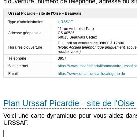
d'ouverture, numéro de téléphone, adresse du sit
Urssaf Picardie - site de l'Oise – Beauvais
Type d'administration
URSSAF
11 rue Ambroise-Paré
Adresse géopostale
CS 40586
60015 Beauvais Cedex
Du lundi au vendredi de 09h00 à 17h00
Horaires d'ouverture
(Note: Accueil téléphonique uniquement, accue
rendez-vous.)
Téléphone
3957
Site internet
https://www.urssaf.fr/portail/home/votre-urssaf.h
Email
https://www.contact.urssaf.fr/categorie.do
Plan Urssaf Picardie - site de l'Ois
Voici une carte dynamique pour vous aidez dans 
URSSAF.