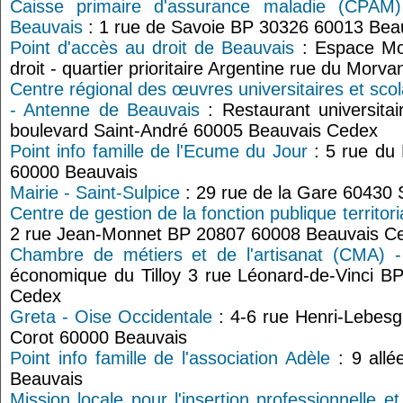
Caisse primaire d'assurance maladie (CPAM)
Beauvais
: 1 rue de Savoie BP 30326 60013 Bea
Point d'accès au droit de Beauvais
: Espace Mor
droit - quartier prioritaire Argentine rue du Mo
Centre régional des œuvres universitaires et sc
- Antenne de Beauvais
: Restaurant universita
boulevard Saint-André 60005 Beauvais Cedex
Point info famille de l'Ecume du Jour
: 5 rue du
60000 Beauvais
Mairie - Saint-Sulpice
: 29 rue de la Gare 60430 S
Centre de gestion de la fonction publique territori
2 rue Jean-Monnet BP 20807 60008 Beauvais C
Chambre de métiers et de l'artisanat (CMA) -
économique du Tilloy 3 rue Léonard-de-Vinci 
Cedex
Greta - Oise Occidentale
: 4-6 rue Henri-Lebesg
Corot 60000 Beauvais
Point info famille de l'association Adèle
: 9 allé
Beauvais
Mission locale pour l'insertion professionnelle e