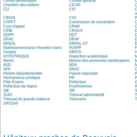
Centre pénitentiaire
Conseil général
C
Chambre des métiers
CICAS
C
CIJ
CIO
C
r
CIRGN
CIVI
P
CNFPT
Commission de conciliation
C
Cour d'appel
CPAM
C
CRIB
CROUS
DDPP
DDT
DRAC
DRAF
DREAL
DREAL-UT
E
Etablissement pour l'insertion dans
FDAPP
l'emploi
GRETA
H
HYPOTHEQUE
Inspection académique
Mairie
Maison des personnes handicapées
M
MJD
MSA
M
OFII
ONAC
O
Paierie départementale
Paierie régionale
P
Permanence juridique
PIF
P
Pôle Emploi
Préfecture
G
Préfecture de région
Prud'hommes
R
SIE
SIP
S
SUIO
Tribunal administratif
T
Tribunal de grande instance
Trésorerie
T
URSSAF