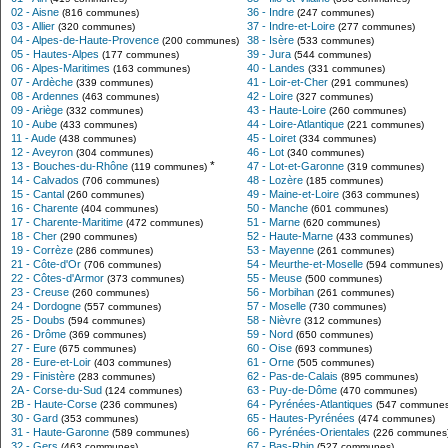
02 - Aisne
36 - Indre
(816 communes)
(247 communes)
03 - Allier
37 - Indre-et-Loire
(320 communes)
(277 communes)
04 - Alpes-de-Haute-Provence
38 - Isère
(200 communes)
(533 communes)
05 - Hautes-Alpes
39 - Jura
(177 communes)
(544 communes)
06 - Alpes-Maritimes
40 - Landes
(163 communes)
(331 communes)
07 - Ardèche
41 - Loir-et-Cher
(339 communes)
(291 communes)
08 - Ardennes
42 - Loire
(463 communes)
(327 communes)
09 - Ariège
43 - Haute-Loire
(332 communes)
(260 communes)
10 - Aube
44 - Loire-Atlantique
(433 communes)
(221 communes)
11 - Aude
45 - Loiret
(438 communes)
(334 communes)
12 - Aveyron
46 - Lot
(304 communes)
(340 communes)
*
13 - Bouches-du-Rhône
47 - Lot-et-Garonne
(119 communes)
(319 communes)
14 - Calvados
48 - Lozère
(706 communes)
(185 communes)
15 - Cantal
49 - Maine-et-Loire
(260 communes)
(363 communes)
16 - Charente
50 - Manche
(404 communes)
(601 communes)
17 - Charente-Maritime
51 - Marne
(472 communes)
(620 communes)
18 - Cher
52 - Haute-Marne
(290 communes)
(433 communes)
19 - Corrèze
53 - Mayenne
(286 communes)
(261 communes)
21 - Côte-d'Or
54 - Meurthe-et-Moselle
(706 communes)
(594 communes)
22 - Côtes-d'Armor
55 - Meuse
(373 communes)
(500 communes)
23 - Creuse
56 - Morbihan
(260 communes)
(261 communes)
24 - Dordogne
57 - Moselle
(557 communes)
(730 communes)
25 - Doubs
58 - Nièvre
(594 communes)
(312 communes)
26 - Drôme
59 - Nord
(369 communes)
(650 communes)
27 - Eure
60 - Oise
(675 communes)
(693 communes)
28 - Eure-et-Loir
61 - Orne
(403 communes)
(505 communes)
29 - Finistère
62 - Pas-de-Calais
(283 communes)
(895 communes)
2A - Corse-du-Sud
63 - Puy-de-Dôme
(124 communes)
(470 communes)
2B - Haute-Corse
64 - Pyrénées-Atlantiques
(236 communes)
(547 communes
30 - Gard
65 - Hautes-Pyrénées
(353 communes)
(474 communes)
31 - Haute-Garonne
66 - Pyrénées-Orientales
(589 communes)
(226 communes
32 - Gers
67 - Bas-Rhin
(463 communes)
(527 communes)