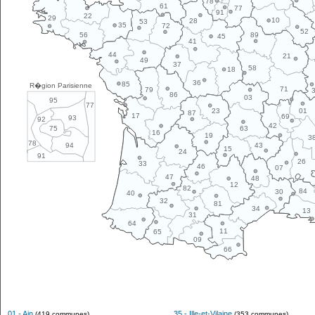
78
61
77
91
22
29
10
28
53
35
72
52
89
56
45
41
44
21
49
37
58
18
36
85
R�gion Parisienne
71
79
86
03
95
77
01
23
87
17
69
93
92
42
63
75
16
19
3
78
43
94
15
24
91
26
33
46
07
47
48
12
82
84
30
40
32
81
34
13
31
64
11
65
09
66
01 - Ain
35 - Ille-et-Vilaine
(419 communes)
(353 communes)