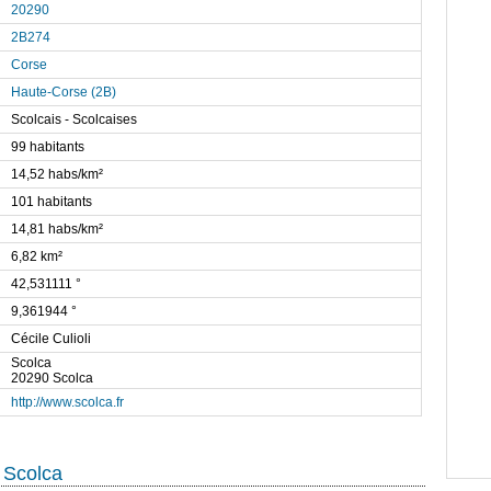
20290
2B274
Corse
Haute-Corse (2B)
Scolcais - Scolcaises
99 habitants
14,52 habs/km²
101 habitants
14,81 habs/km²
6,82 km²
42,531111 °
9,361944 °
Cécile Culioli
Scolca
20290 Scolca
http://www.scolca.fr
 Scolca