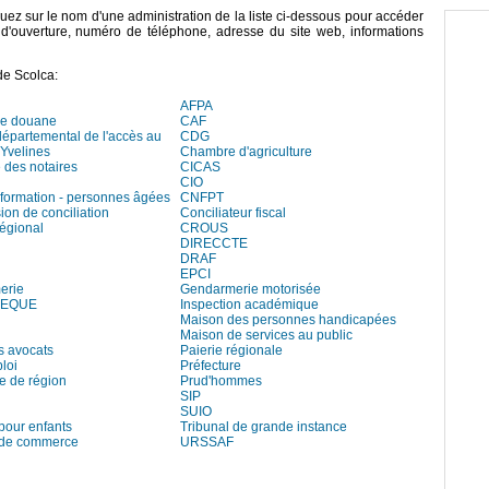
iquez sur le nom d'une administration de la liste ci-dessous pour accéder
s d'ouverture, numéro de téléphone, adresse du site web, informations
de Scolca:
AFPA
de douane
CAF
départemental de l'accès au
CDG
 Yvelines
Chambre d'agriculture
des notaires
CICAS
CIO
information - personnes âgées
CNFPT
on de conciliation
Conciliateur fiscal
régional
CROUS
DIRECCTE
DRAF
EPCI
erie
Gendarmerie motorisée
HEQUE
Inspection académique
Maison des personnes handicapées
Maison de services au public
s avocats
Paierie régionale
loi
Préfecture
e de région
Prud'hommes
SIP
SUIO
pour enfants
Tribunal de grande instance
 de commerce
URSSAF