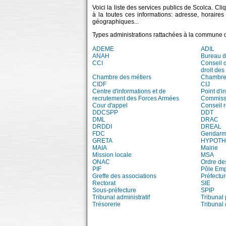
Voici la liste des services publics de Scolca. Cl
à la toutes ces informations: adresse, horaire
géographiques...
Types administrations rattachées à la commune 
ADEME
ADIL
ANAH
Bureau 
CCI
Conseil 
droit des
Chambre des métiers
Chambre 
CIDF
CIJ
Centre d'informations et de
Point d'
recrutement des Forces Armées
Commissi
Cour d'appel
Conseil 
DDCSPP
DDT
DML
DRAC
DRDDI
DREAL
FDC
Gendarm
GRETA
HYPOT
MAIA
Mairie
Mission locale
MSA
ONAC
Ordre de
PIF
Pôle Emp
Greffe des associations
Préfectur
Rectorat
SIE
Sous-préfecture
SPIP
Tribunal administratif
Tribunal 
Trésorerie
Tribunal