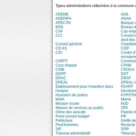
Types administrations rattachées à la commune d
ADEME
ADIL
AGEFIPH
ANAH
APECITA
Banque 
BSN
Bureau 
CAF
Cap emp
CCI
Conseil 
droit des
Conseil général
Chambre 
CICAS
CIDF
CIO
Centre d'
recrutem
CNFPT
Commissi
Cour d'appel
CPAM
CRIB
CROUS
DDPP
DDT
DRAC
DRAF
DREAL
DREAL-
Etablissement pour l'insertion dans
FDAPP
l'emploi
Gendarm
Huissiers de justice
HYPOT
MAIA
Mairie
Mission locale
MJD
Maison de services au public
OFII
Ordre des avocats
Paierie 
Point conseil budget
PIF
Préfecture
Greffe de
Prud'hommes
Rectorat
SIP
SPIP
Tribunal administratif
Tribunal 