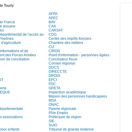
e Tourly:
AFPA
APEC
de France
BAV
de douane
CAA
loi
CARSAT
départemental de l'accès au
CDG
 Yvelines
Centre des impôts fonciers
d'agriculture
Chambre des métiers
CIJ
informations et de
CIRGN
ent des Forces Armées
Point d'information - personnes âgées
on de conciliation
Conciliateur fiscal
Conseil régional
DDCS
DIRECCTE
DRDDI
UT
EPCI
FDC
erie
GRETA
HEQUE
Inspection académique
Maison des personnes handicapées
MSA
ONAC
départementale
Paierie régionale
Pôle Emploi
s associations
Préfecture de région
SIE
SUIO
pour enfants
Tribunal de grande instance