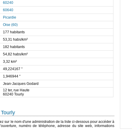
60240
60640
Picardie
Oise (60)
177 habitants
53,31 habs/km²
182 habitants
54,82 habs/km²
3,32 km²
49,224167 °
1,946944 °
Jean-Jacques Godard
12 ter, rue Haute
60240 Tourly
 Tourly
quez sur le nom d'une administration de la liste ci-dessous pour accéder à
 d'ouverture, numéro de téléphone, adresse du site web, informations