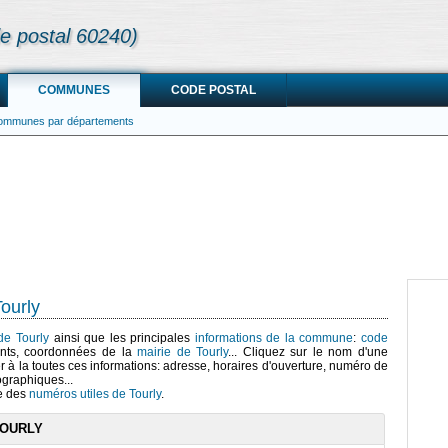
e postal 60240)
COMMUNES
CODE POSTAL
communes par départements
ourly
 de Tourly
ainsi que les principales
informations de la commune
:
code
nts, coordonnées de la
mairie de Tourly
... Cliquez sur le nom d'une
r à la toutes ces informations: adresse, horaires d'ouverture, numéro de
ographiques...
te des
numéros utiles de Tourly
.
TOURLY