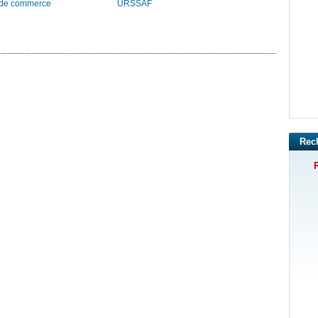
 de commerce
URSSAF
Rec
R