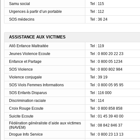
Samu social
Tel : 115
Urgences à partir d’un portable
Tel : 112
SOS médecins
Tel : 36 24
ASSISTANCE AUX VICTIMES
Allô Enfance Maltraitée
Tel : 119
Jeunes Violence Ecoute
Tel : 0 800 20 22 23
Enfance et Partage
Tel : 0 800 05 1234
SOS Violence
Tel : 0 800 802 984
Violence conjugale
Tel : 39 19
SOS Viols Femmes Informations
Tel : 0 800 05 95 95
SOS Enfants Disparus
Tel : 116 000
Discrimination raciale
Tel : 114
Croix Rouge Ecoute
Tel : 0 800 858 858
Suicite Ecoute
Tel : 01 45 39 40 00
Fédération généraliste d’aide aux victimes
Tel : 08 842 846 37
(INAVEM)
Drogue Info Service
Tel : 0 800 23 13 13