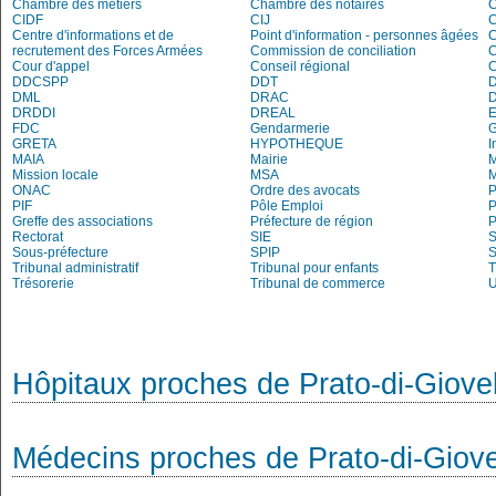
Chambre des métiers
Chambre des notaires
CIDF
CIJ
C
Centre d'informations et de
Point d'information - personnes âgées
recrutement des Forces Armées
Commission de conciliation
C
Cour d'appel
Conseil régional
DDCSPP
DDT
DML
DRAC
DRDDI
DREAL
E
FDC
Gendarmerie
G
GRETA
HYPOTHEQUE
I
MAIA
Mairie
M
Mission locale
MSA
M
ONAC
Ordre des avocats
P
PIF
Pôle Emploi
P
Greffe des associations
Préfecture de région
P
Rectorat
SIE
S
Sous-préfecture
SPIP
Tribunal administratif
Tribunal pour enfants
T
Trésorerie
Tribunal de commerce
Hôpitaux proches de Prato-di-Giovel
Médecins proches de Prato-di-Giove