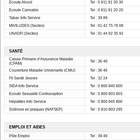
Ecoute Alcool
Tel : 0 811 91 30 30
Ecoute Cannabis
Tel : 0 811 91 20 20
Tabac Info Service
Tel : 39 89
MIVILUDES (Sectes)
Tel : 01 42 75 76 08
UNADFI (Sectes)
Tel : 01 44 92 35 92
SANTÉ
Caisse Primaire d’Assurance Maladie
Tel : 36 46
(CPAM)
Couverture Maladie Universelle (CMU)
Tel : 36 46
Fil Santé Jeunes
Tel : 32 24
SIDA Info Service
Tel : 0 800 840 800
Ecoute Sexualité Contraception
Tel : 0 800 803 803
Hépatites Info Service
Tel : 0 800 845 800
Sclérose en plaques (NAFSEP)
Tel : 0 810 803 295
EMPLOI ET AIDES
Pôle Emploi
Tel : 39 49