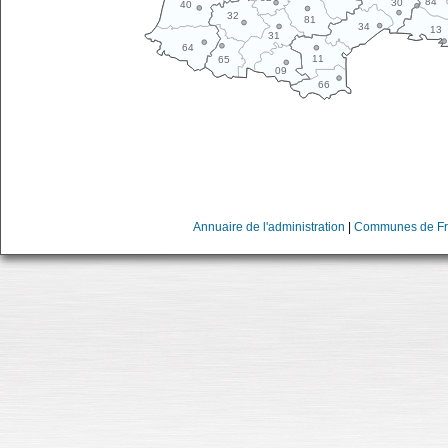
84
30
40
32
81
34
13
31
64
11
65
09
66
Annuaire de l'administration
|
Communes de Fr