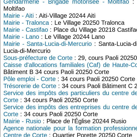
Gendarmerie - Brigade motorisée - Moltifao
: 
Moltifao
Mairie - Aiti
: Aiti-Village 20244 Aiti
Mairie - Tralonca
: Le Village 20250 Tralonca
Mairie - Castifao
: Place du Village 20218 Castifa
Mairie - Lano
: Le Village 20244 Lano
Mairie - Santa-Lucia-di-Mercurio
: Santa-Lucia-d
Lucia-di-Mercurio
Sous-préfecture de Corte
: 29, cours Paoli 20250
Caisse d'allocations familiales (Caf) de Haute-C
Bâtiment B 34 cours Paoli 20250 Corte
Pôle emploi - Corte
: 34 cours Paoli 20250 Corte
Trésorerie de Corte
: 34 cours Paoli Bâtiment C 
Service des impôts des particuliers du centre d
Corte
: 34 cours Paoli 20250 Corte
Service des impôts des entreprises du centre d
Corte
: 34 cours Paoli 20250 Corte
Mairie - Rusio
: Place de l'Église 20244 Rusio
Agence nationale pour la formation professionne
Centre de Corte
: Quartier Porette 20250 Corte