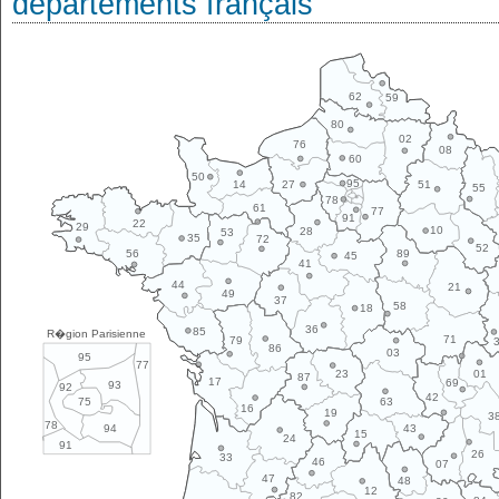
départements français
62
59
80
02
76
08
60
50
95
14
27
51
55
78
61
77
91
22
29
10
28
53
35
72
52
89
56
45
41
44
21
49
37
58
18
36
85
R�gion Parisienne
71
79
86
03
95
77
01
23
87
17
69
93
92
42
63
75
16
19
3
78
43
94
15
24
91
26
33
46
07
47
48
12
82