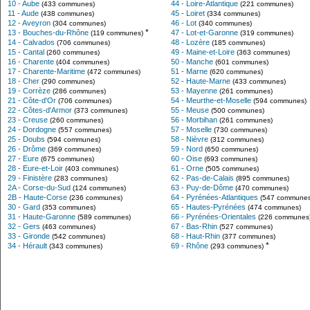
10 - Aube
44 - Loire-Atlantique
(433 communes)
(221 communes)
11 - Aude
45 - Loiret
(438 communes)
(334 communes)
12 - Aveyron
46 - Lot
(304 communes)
(340 communes)
*
13 - Bouches-du-Rhône
47 - Lot-et-Garonne
(119 communes)
(319 communes)
14 - Calvados
48 - Lozère
(706 communes)
(185 communes)
15 - Cantal
49 - Maine-et-Loire
(260 communes)
(363 communes)
16 - Charente
50 - Manche
(404 communes)
(601 communes)
17 - Charente-Maritime
51 - Marne
(472 communes)
(620 communes)
18 - Cher
52 - Haute-Marne
(290 communes)
(433 communes)
19 - Corrèze
53 - Mayenne
(286 communes)
(261 communes)
21 - Côte-d'Or
54 - Meurthe-et-Moselle
(706 communes)
(594 communes)
22 - Côtes-d'Armor
55 - Meuse
(373 communes)
(500 communes)
23 - Creuse
56 - Morbihan
(260 communes)
(261 communes)
24 - Dordogne
57 - Moselle
(557 communes)
(730 communes)
25 - Doubs
58 - Nièvre
(594 communes)
(312 communes)
26 - Drôme
59 - Nord
(369 communes)
(650 communes)
27 - Eure
60 - Oise
(675 communes)
(693 communes)
28 - Eure-et-Loir
61 - Orne
(403 communes)
(505 communes)
29 - Finistère
62 - Pas-de-Calais
(283 communes)
(895 communes)
2A - Corse-du-Sud
63 - Puy-de-Dôme
(124 communes)
(470 communes)
2B - Haute-Corse
64 - Pyrénées-Atlantiques
(236 communes)
(547 communes
30 - Gard
65 - Hautes-Pyrénées
(353 communes)
(474 communes)
31 - Haute-Garonne
66 - Pyrénées-Orientales
(589 communes)
(226 communes
32 - Gers
67 - Bas-Rhin
(463 communes)
(527 communes)
33 - Gironde
68 - Haut-Rhin
(542 communes)
(377 communes)
*
34 - Hérault
69 - Rhône
(343 communes)
(293 communes)