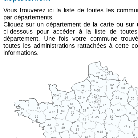
Vous trouverez ici la liste de toutes les comm
par départements.
Cliquez sur un département de la carte ou su
ci-dessous pour accéder à la liste de tout
département. Une fois votre commune trouvé
toutes les administrations rattachées à cette 
informations.
62
59
80
02
76
08
60
50
95
14
27
51
55
78
61
77
91
22
29
10
28
53
35
72
52
89
56
45
41
44
21
49
37
58
18
36