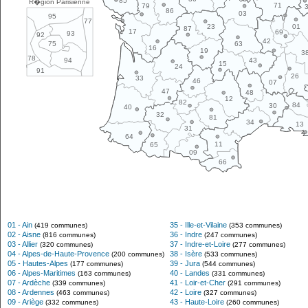
85
R�gion Parisienne
71
79
86
03
95
77
01
23
87
17
69
93
92
42
63
75
16
19
3
78
43
94
15
24
91
26
33
46
07
47
48
12
82
84
30
40
32
81
34
13
31
64
11
65
09
66
01 - Ain
35 - Ille-et-Vilaine
(419 communes)
(353 communes)
02 - Aisne
36 - Indre
(816 communes)
(247 communes)
03 - Allier
37 - Indre-et-Loire
(320 communes)
(277 communes)
04 - Alpes-de-Haute-Provence
38 - Isère
(200 communes)
(533 communes)
05 - Hautes-Alpes
39 - Jura
(177 communes)
(544 communes)
06 - Alpes-Maritimes
40 - Landes
(163 communes)
(331 communes)
07 - Ardèche
41 - Loir-et-Cher
(339 communes)
(291 communes)
08 - Ardennes
42 - Loire
(463 communes)
(327 communes)
09 - Ariège
43 - Haute-Loire
(332 communes)
(260 communes)