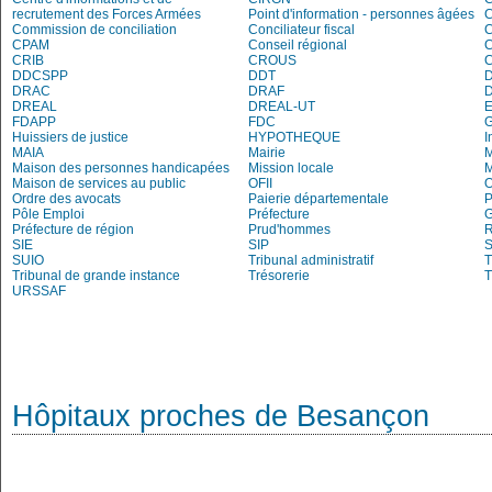
recrutement des Forces Armées
Point d'information - personnes âgées
Commission de conciliation
Conciliateur fiscal
C
CPAM
Conseil régional
C
CRIB
CROUS
DDCSPP
DDT
DRAC
DRAF
DREAL
DREAL-UT
E
FDAPP
FDC
Huissiers de justice
HYPOTHEQUE
I
MAIA
Mairie
M
Maison des personnes handicapées
Mission locale
Maison de services au public
OFII
Ordre des avocats
Paierie départementale
P
Pôle Emploi
Préfecture
G
Préfecture de région
Prud'hommes
R
SIE
SIP
S
SUIO
Tribunal administratif
T
Tribunal de grande instance
Trésorerie
T
URSSAF
Hôpitaux proches de Besançon