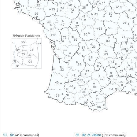
61
77
91
22
29
10
28
53
35
72
52
89
56
45
41
44
21
49
37
58
18
36
85
R�gion Parisienne
71
79
86
03
95
77
01
23
87
17
69
93
92
42
63
75
16
19
3
78
43
94
15
24
91
26
33
46
07
47
48
12
82
84
30
40
32
81
34
13
31
64
11
65
09
66
01 - Ain
35 - Ille-et-Vilaine
(419 communes)
(353 communes)