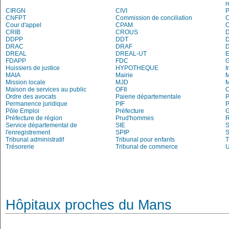
r
CIRGN
CIVI
P
CNFPT
Commission de conciliation
C
Cour d'appel
CPAM
C
CRIB
CROUS
DDPP
DDT
DRAC
DRAF
DREAL
DREAL-UT
E
FDAPP
FDC
Huissiers de justice
HYPOTHEQUE
I
MAIA
Mairie
M
Mission locale
MJD
Maison de services au public
OFII
Ordre des avocats
Paierie départementale
P
Permanence juridique
PIF
P
Pôle Emploi
Préfecture
G
Préfecture de région
Prud'hommes
R
Service départemental de
SIE
S
l'enregistrement
SPIP
Tribunal administratif
Tribunal pour enfants
T
Trésorerie
Tribunal de commerce
Hôpitaux proches du Mans