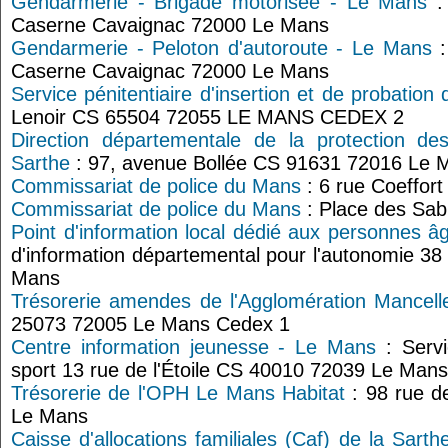
Gendarmerie - Brigade motorisée - Le Mans
: 
Caserne Cavaignac 72000 Le Mans
Gendarmerie - Peloton d'autoroute - Le Mans
:
Caserne Cavaignac 72000 Le Mans
Service pénitentiaire d'insertion et de probation 
Lenoir CS 65504 72055 LE MANS CEDEX 2
Direction départementale de la protection de
Sarthe
: 97, avenue Bollée CS 91631 72016 Le 
Commissariat de police du Mans
: 6 rue Coeffor
Commissariat de police du Mans
: Place des Sa
Point d'information local dédié aux personnes 
d'information départemental pour l'autonomie 3
Mans
Trésorerie amendes de l'Agglomération Mancell
25073 72005 Le Mans Cedex 1
Centre information jeunesse - Le Mans
: Servi
sport 13 rue de l'Étoile CS 40010 72039 Le Man
Trésorerie de l'OPH Le Mans Habitat
: 98 rue d
Le Mans
Caisse d'allocations familiales (Caf) de la Sart