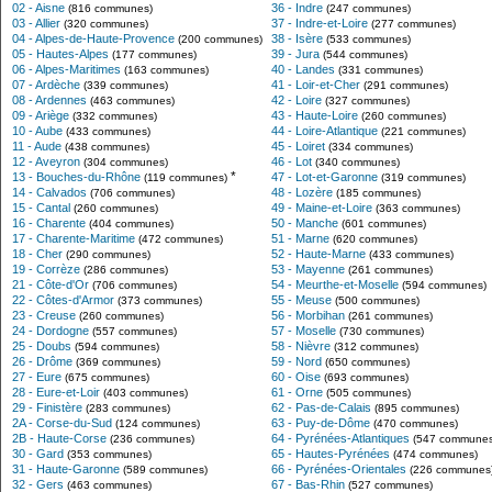
02 - Aisne
36 - Indre
(816 communes)
(247 communes)
03 - Allier
37 - Indre-et-Loire
(320 communes)
(277 communes)
04 - Alpes-de-Haute-Provence
38 - Isère
(200 communes)
(533 communes)
05 - Hautes-Alpes
39 - Jura
(177 communes)
(544 communes)
06 - Alpes-Maritimes
40 - Landes
(163 communes)
(331 communes)
07 - Ardèche
41 - Loir-et-Cher
(339 communes)
(291 communes)
08 - Ardennes
42 - Loire
(463 communes)
(327 communes)
09 - Ariège
43 - Haute-Loire
(332 communes)
(260 communes)
10 - Aube
44 - Loire-Atlantique
(433 communes)
(221 communes)
11 - Aude
45 - Loiret
(438 communes)
(334 communes)
12 - Aveyron
46 - Lot
(304 communes)
(340 communes)
*
13 - Bouches-du-Rhône
47 - Lot-et-Garonne
(119 communes)
(319 communes)
14 - Calvados
48 - Lozère
(706 communes)
(185 communes)
15 - Cantal
49 - Maine-et-Loire
(260 communes)
(363 communes)
16 - Charente
50 - Manche
(404 communes)
(601 communes)
17 - Charente-Maritime
51 - Marne
(472 communes)
(620 communes)
18 - Cher
52 - Haute-Marne
(290 communes)
(433 communes)
19 - Corrèze
53 - Mayenne
(286 communes)
(261 communes)
21 - Côte-d'Or
54 - Meurthe-et-Moselle
(706 communes)
(594 communes)
22 - Côtes-d'Armor
55 - Meuse
(373 communes)
(500 communes)
23 - Creuse
56 - Morbihan
(260 communes)
(261 communes)
24 - Dordogne
57 - Moselle
(557 communes)
(730 communes)
25 - Doubs
58 - Nièvre
(594 communes)
(312 communes)
26 - Drôme
59 - Nord
(369 communes)
(650 communes)
27 - Eure
60 - Oise
(675 communes)
(693 communes)
28 - Eure-et-Loir
61 - Orne
(403 communes)
(505 communes)
29 - Finistère
62 - Pas-de-Calais
(283 communes)
(895 communes)
2A - Corse-du-Sud
63 - Puy-de-Dôme
(124 communes)
(470 communes)
2B - Haute-Corse
64 - Pyrénées-Atlantiques
(236 communes)
(547 communes
30 - Gard
65 - Hautes-Pyrénées
(353 communes)
(474 communes)
31 - Haute-Garonne
66 - Pyrénées-Orientales
(589 communes)
(226 communes
32 - Gers
67 - Bas-Rhin
(463 communes)
(527 communes)