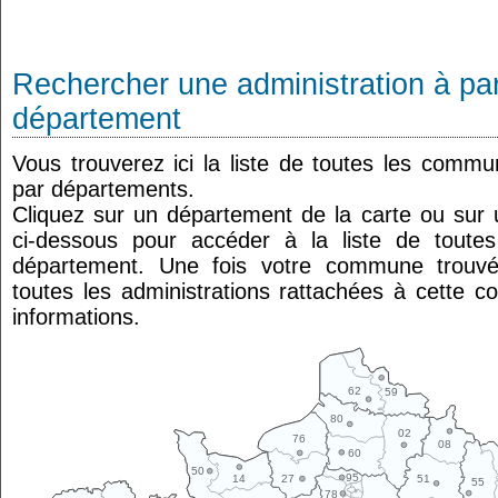
Rechercher une administration à par
département
Vous trouverez ici la liste de toutes les comm
par départements.
Cliquez sur un département de la carte ou su
ci-dessous pour accéder à la liste de tout
département. Une fois votre commune trouvé
toutes les administrations rattachées à cette 
informations.
62
59
80
02
76
08
60
50
95
14
27
51
55
78