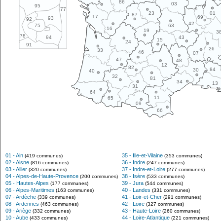
86
03
95
77
01
23
87
17
69
93
92
42
63
75
16
19
3
78
43
94
15
24
91
26
33
46
07
47
48
12
82
84
30
40
32
81
34
13
31
64
11
65
09
66
01 - Ain
35 - Ille-et-Vilaine
(419 communes)
(353 communes)
02 - Aisne
36 - Indre
(816 communes)
(247 communes)
03 - Allier
37 - Indre-et-Loire
(320 communes)
(277 communes)
04 - Alpes-de-Haute-Provence
38 - Isère
(200 communes)
(533 communes)
05 - Hautes-Alpes
39 - Jura
(177 communes)
(544 communes)
06 - Alpes-Maritimes
40 - Landes
(163 communes)
(331 communes)
07 - Ardèche
41 - Loir-et-Cher
(339 communes)
(291 communes)
08 - Ardennes
42 - Loire
(463 communes)
(327 communes)
09 - Ariège
43 - Haute-Loire
(332 communes)
(260 communes)
10 - Aube
44 - Loire-Atlantique
(433 communes)
(221 communes)