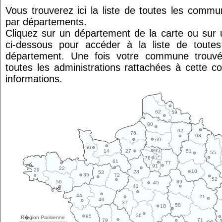
Vous trouverez ici la liste de toutes les comm
par départements.
Cliquez sur un département de la carte ou su
ci-dessous pour accéder à la liste de tout
département. Une fois votre commune trouvé
toutes les administrations rattachées à cette 
informations.
62
59
80
02
76
08
60
50
95
14
27
51
55
78
61
77
91
22
29
10
28
53
35
72
52
89
56
45
41
44
21
49
37
58
18
36
85
R�gion Parisienne
71
79