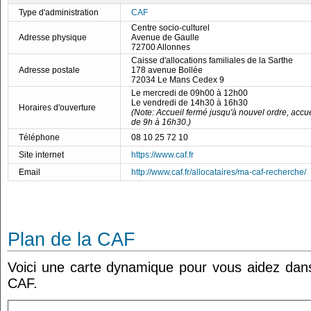
Type d'administration
CAF
Centre socio-culturel
Adresse physique
Avenue de Gaulle
72700 Allonnes
Caisse d'allocations familiales de la Sarthe
Adresse postale
178 avenue Bollée
72034 Le Mans Cedex 9
Le mercredi de 09h00 à 12h00
Le vendredi de 14h30 à 16h30
Horaires d'ouverture
(Note: Accueil fermé jusqu'à nouvel ordre, accu
de 9h à 16h30.)
Téléphone
08 10 25 72 10
Site internet
https://www.caf.fr
Email
http://www.caf.fr/allocataires/ma-caf-recherche/
Plan de la CAF
Voici une carte dynamique pour vous aidez dans 
CAF.