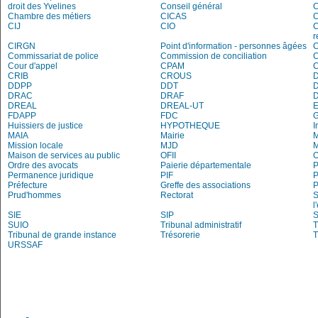
droit des Yvelines
Conseil général
C
Chambre des métiers
CICAS
C
CIJ
CIO
C
r
CIRGN
Point d'information - personnes âgées
Commissariat de police
Commission de conciliation
C
Cour d'appel
CPAM
C
CRIB
CROUS
DDPP
DDT
DRAC
DRAF
DREAL
DREAL-UT
E
FDAPP
FDC
Huissiers de justice
HYPOTHEQUE
I
MAIA
Mairie
M
Mission locale
MJD
Maison de services au public
OFII
Ordre des avocats
Paierie départementale
P
Permanence juridique
PIF
P
Préfecture
Greffe des associations
P
Prud'hommes
Rectorat
S
l
SIE
SIP
S
SUIO
Tribunal administratif
T
Tribunal de grande instance
Trésorerie
T
URSSAF