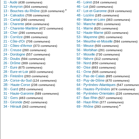
11 - Aude
45 - Loiret
(438 communes)
(334 communes)
12 - Aveyron
46 - Lot
(304 communes)
(340 communes)
*
13 - Bouches-du-Rhône
47 - Lot-et-Garonne
(119 communes)
(319 communes)
14 - Calvados
48 - Lozère
(706 communes)
(185 communes)
15 - Cantal
49 - Maine-et-Loire
(260 communes)
(363 communes)
16 - Charente
50 - Manche
(404 communes)
(601 communes)
17 - Charente-Maritime
51 - Marne
(472 communes)
(620 communes)
18 - Cher
52 - Haute-Marne
(290 communes)
(433 communes)
19 - Corrèze
53 - Mayenne
(286 communes)
(261 communes)
21 - Côte-d'Or
54 - Meurthe-et-Moselle
(706 communes)
(594 communes)
22 - Côtes-d'Armor
55 - Meuse
(373 communes)
(500 communes)
23 - Creuse
56 - Morbihan
(260 communes)
(261 communes)
24 - Dordogne
57 - Moselle
(557 communes)
(730 communes)
25 - Doubs
58 - Nièvre
(594 communes)
(312 communes)
26 - Drôme
59 - Nord
(369 communes)
(650 communes)
27 - Eure
60 - Oise
(675 communes)
(693 communes)
28 - Eure-et-Loir
61 - Orne
(403 communes)
(505 communes)
29 - Finistère
62 - Pas-de-Calais
(283 communes)
(895 communes)
2A - Corse-du-Sud
63 - Puy-de-Dôme
(124 communes)
(470 communes)
2B - Haute-Corse
64 - Pyrénées-Atlantiques
(236 communes)
(547 communes
30 - Gard
65 - Hautes-Pyrénées
(353 communes)
(474 communes)
31 - Haute-Garonne
66 - Pyrénées-Orientales
(589 communes)
(226 communes
32 - Gers
67 - Bas-Rhin
(463 communes)
(527 communes)
33 - Gironde
68 - Haut-Rhin
(542 communes)
(377 communes)
*
34 - Hérault
69 - Rhône
(343 communes)
(293 communes)