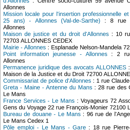
d'Allonnes
: Centre socio-culturel 59 avenue C
Allonnes
Mission locale pour l'insertion professionnelle e
25 ans) - Allonnes (Val-de-Sarthe)
: 8 rue 
Allonnes
Maison de justice et du droit d'Allonnes
: 10 ru
72703 ALLONNES CEDEX
Mairie - Allonnes
: Esplanade Nelson-Mandela 72
Point information jeunesse - Allonnes
: 2 rue
Allonnes
Permanence juridique des avocats ALLONNES
:
Maison de la Justice et du Droit 72700 ALLONN
Commissariat de police d'Allonnes
: 1 rue Claud
Greta - Maine - Antenne du Mans
: 28 rue des
Le Mans
France Services - Le Mans
: Voyageurs 72 Assoc
Gens du Voyage 22 rue François-Monier 72100 
Bureau de douane - Le Mans
: 96 rue de l'Ang
Le Mans Cedex 1
Pôle emploi - Le Mans - Gare
: 18 rue Pierre