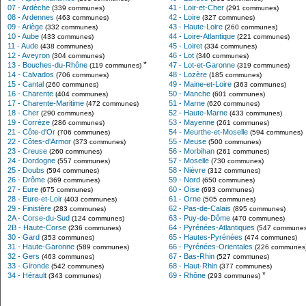
07 - Ardèche
41 - Loir-et-Cher
(339 communes)
(291 communes)
08 - Ardennes
42 - Loire
(463 communes)
(327 communes)
09 - Ariège
43 - Haute-Loire
(332 communes)
(260 communes)
10 - Aube
44 - Loire-Atlantique
(433 communes)
(221 communes)
11 - Aude
45 - Loiret
(438 communes)
(334 communes)
12 - Aveyron
46 - Lot
(304 communes)
(340 communes)
*
13 - Bouches-du-Rhône
47 - Lot-et-Garonne
(119 communes)
(319 communes)
14 - Calvados
48 - Lozère
(706 communes)
(185 communes)
15 - Cantal
49 - Maine-et-Loire
(260 communes)
(363 communes)
16 - Charente
50 - Manche
(404 communes)
(601 communes)
17 - Charente-Maritime
51 - Marne
(472 communes)
(620 communes)
18 - Cher
52 - Haute-Marne
(290 communes)
(433 communes)
19 - Corrèze
53 - Mayenne
(286 communes)
(261 communes)
21 - Côte-d'Or
54 - Meurthe-et-Moselle
(706 communes)
(594 communes)
22 - Côtes-d'Armor
55 - Meuse
(373 communes)
(500 communes)
23 - Creuse
56 - Morbihan
(260 communes)
(261 communes)
24 - Dordogne
57 - Moselle
(557 communes)
(730 communes)
25 - Doubs
58 - Nièvre
(594 communes)
(312 communes)
26 - Drôme
59 - Nord
(369 communes)
(650 communes)
27 - Eure
60 - Oise
(675 communes)
(693 communes)
28 - Eure-et-Loir
61 - Orne
(403 communes)
(505 communes)
29 - Finistère
62 - Pas-de-Calais
(283 communes)
(895 communes)
2A - Corse-du-Sud
63 - Puy-de-Dôme
(124 communes)
(470 communes)
2B - Haute-Corse
64 - Pyrénées-Atlantiques
(236 communes)
(547 communes
30 - Gard
65 - Hautes-Pyrénées
(353 communes)
(474 communes)
31 - Haute-Garonne
66 - Pyrénées-Orientales
(589 communes)
(226 communes
32 - Gers
67 - Bas-Rhin
(463 communes)
(527 communes)
33 - Gironde
68 - Haut-Rhin
(542 communes)
(377 communes)
*
34 - Hérault
69 - Rhône
(343 communes)
(293 communes)