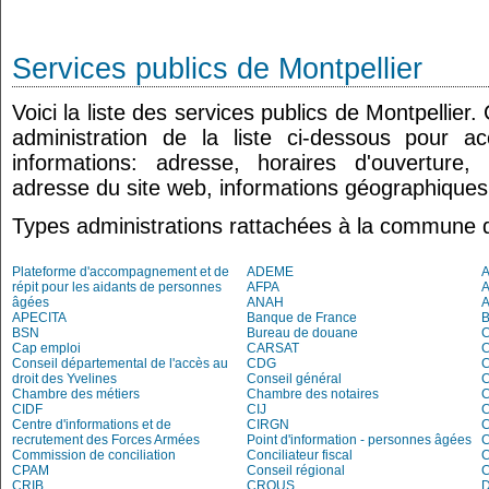
Services publics de Montpellier
Voici la liste des services publics de Montpellier
administration de la liste ci-dessous pour a
informations: adresse, horaires d'ouverture
adresse du site web, informations géographiques.
Types administrations rattachées à la commune d
Plateforme d'accompagnement et de
ADEME
A
répit pour les aidants de personnes
AFPA
âgées
ANAH
APECITA
Banque de France
BSN
Bureau de douane
Cap emploi
CARSAT
C
Conseil départemental de l'accès au
CDG
C
droit des Yvelines
Conseil général
C
Chambre des métiers
Chambre des notaires
CIDF
CIJ
C
Centre d'informations et de
CIRGN
C
recrutement des Forces Armées
Point d'information - personnes âgées
Commission de conciliation
Conciliateur fiscal
C
CPAM
Conseil régional
C
CRIB
CROUS