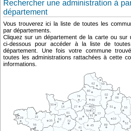
Rechercher une administration à par
département
Vous trouverez ici la liste de toutes les comm
par départements.
Cliquez sur un département de la carte ou su
ci-dessous pour accéder à la liste de tout
département. Une fois votre commune trouvé
toutes les administrations rattachées à cette 
informations.
62
59
80
02
76
08
60
50
95
14
27
51
55
78
61
77
91
22
29
10
28
53
35
72
52
89
56
45
41