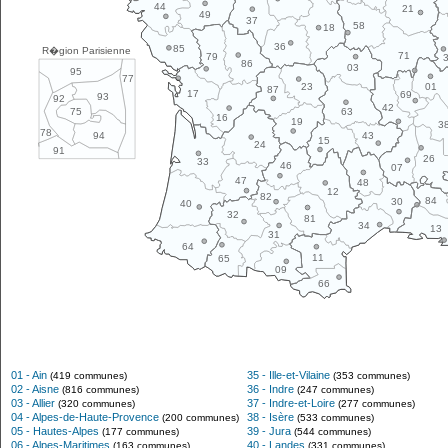
44
21
49
37
58
18
36
85
R�gion Parisienne
71
79
86
03
95
77
01
23
87
17
69
93
92
42
63
75
16
19
3
78
43
94
15
24
91
26
33
46
07
47
48
12
82
84
30
40
32
81
34
13
31
64
11
65
09
66
01 - Ain
35 - Ille-et-Vilaine
(419 communes)
(353 communes)
02 - Aisne
36 - Indre
(816 communes)
(247 communes)
03 - Allier
37 - Indre-et-Loire
(320 communes)
(277 communes)
04 - Alpes-de-Haute-Provence
38 - Isère
(200 communes)
(533 communes)
05 - Hautes-Alpes
39 - Jura
(177 communes)
(544 communes)
06 - Alpes-Maritimes
40 - Landes
(163 communes)
(331 communes)