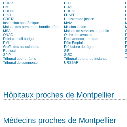
DDPP
DDT
DML
DRAC
DRDDI
DREAL
EPCI
FDAPP
GRETA
Huissiers de justice
Inspection académique
MAIA
M
Maison des personnes handicapées
Mission locale
MSA
Maison de services au public
O
ONAC
Ordre des avocats
P
Point conseil budget
Permanence juridique
P
PMI
Pôle Emploi
P
Greffe des associations
Préfecture de région
P
Rectorat
SIE
S
SPIP
SUIO
T
Tribunal pour enfants
Tribunal de grande instance
T
Tribunal de commerce
URSSAF
Hôpitaux proches de Montpellier
Médecins proches de Montpellier