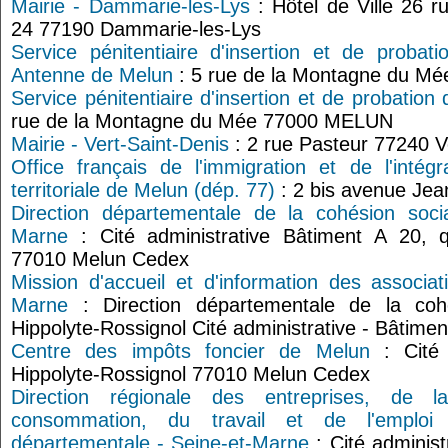
Mairie - Dammarie-les-Lys
: Hôtel de Ville 26 r
24 77190 Dammarie-les-Lys
Service pénitentiaire d'insertion et de probat
Antenne de Melun
: 5 rue de la Montagne du M
Service pénitentiaire d'insertion et de probation
rue de la Montagne du Mée 77000 MELUN
Mairie - Vert-Saint-Denis
: 2 rue Pasteur 77240 V
Office français de l'immigration et de l'intégr
territoriale de Melun (dép. 77)
: 2 bis avenue Je
Direction départementale de la cohésion soci
Marne
: Cité administrative Bâtiment A 20, q
77010 Melun Cedex
Mission d'accueil et d'information des associa
Marne
: Direction départementale de la coh
Hippolyte-Rossignol Cité administrative - Bâtim
Centre des impôts foncier de Melun
: Cité 
Hippolyte-Rossignol 77010 Melun Cedex
Direction régionale des entreprises, de 
consommation, du travail et de l'emplo
départementale - Seine-et-Marne
: Cité administ