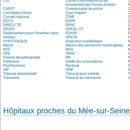
CIO
Centre d'informations et de
recrutement des Forces Armées
P
CNFPT
Commissariat de police
C
Conciliateur fiscal
Cour d'appel
Conseil régional
CRIB
DDCS
DDPP
DIRECCTE
DRAC
DRDDI
DREAL-UT
E
Etablissement pour l'insertion dans
FDAPP
l'emploi
GRETA
H
HYPOTHEQUE
Inspection académique
Mairie
Maison des personnes handicapées
M
MJD
MSA
M
OFII
ONAC
O
Paierie départementale
PIF
P
Préfecture
Greffe des associations
P
Prud'hommes
Rectorat
S
SIP
SPIP
Tribunal administratif
Tribunal pour enfants
T
Trésorerie
Tribunal de commerce
Hôpitaux proches du Mée-sur-Seine