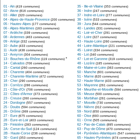
01 - Ain
35 - Ille-et-Vilaine
(419 communes)
(353 communes)
02 - Aisne
36 - Indre
(816 communes)
(247 communes)
03 - Allier
37 - Indre-et-Loire
(320 communes)
(277 communes)
04 - Alpes-de-Haute-Provence
38 - Isère
(200 communes)
(533 communes)
05 - Hautes-Alpes
39 - Jura
(177 communes)
(544 communes)
06 - Alpes-Maritimes
40 - Landes
(163 communes)
(331 communes)
07 - Ardèche
41 - Loir-et-Cher
(339 communes)
(291 communes)
08 - Ardennes
42 - Loire
(463 communes)
(327 communes)
09 - Ariège
43 - Haute-Loire
(332 communes)
(260 communes)
10 - Aube
44 - Loire-Atlantique
(433 communes)
(221 communes)
11 - Aude
45 - Loiret
(438 communes)
(334 communes)
12 - Aveyron
46 - Lot
(304 communes)
(340 communes)
*
13 - Bouches-du-Rhône
47 - Lot-et-Garonne
(119 communes)
(319 communes)
14 - Calvados
48 - Lozère
(706 communes)
(185 communes)
15 - Cantal
49 - Maine-et-Loire
(260 communes)
(363 communes)
16 - Charente
50 - Manche
(404 communes)
(601 communes)
17 - Charente-Maritime
51 - Marne
(472 communes)
(620 communes)
18 - Cher
52 - Haute-Marne
(290 communes)
(433 communes)
19 - Corrèze
53 - Mayenne
(286 communes)
(261 communes)
21 - Côte-d'Or
54 - Meurthe-et-Moselle
(706 communes)
(594 communes)
22 - Côtes-d'Armor
55 - Meuse
(373 communes)
(500 communes)
23 - Creuse
56 - Morbihan
(260 communes)
(261 communes)
24 - Dordogne
57 - Moselle
(557 communes)
(730 communes)
25 - Doubs
58 - Nièvre
(594 communes)
(312 communes)
26 - Drôme
59 - Nord
(369 communes)
(650 communes)
27 - Eure
60 - Oise
(675 communes)
(693 communes)
28 - Eure-et-Loir
61 - Orne
(403 communes)
(505 communes)
29 - Finistère
62 - Pas-de-Calais
(283 communes)
(895 communes)
2A - Corse-du-Sud
63 - Puy-de-Dôme
(124 communes)
(470 communes)
2B - Haute-Corse
64 - Pyrénées-Atlantiques
(236 communes)
(547 communes
30 - Gard
65 - Hautes-Pyrénées
(353 communes)
(474 communes)