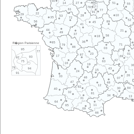
50
95
14
27
51
55
78
61
77
91
22
29
10
28
53
35
72
52
89
56
45
41
44
21
49
37
58
18
36
85
R�gion Parisienne
71
79
86
03
95
77
01
23
87
17
69
93
92
42
63
75
16
19
3
78
43
94
15
24
91
26
33
46
07
47
48
12
82
84
30
40
32
81
34
13
31
64
11
65
09
66