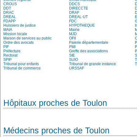
CROUS
DDCS
DDT
DIRECCTE
DRAC
DRAF
DREAL
DREAL-UT
E
FDAPP
FDC
Huissiers de justice
HYPOTHEQUE
I
MAIA
Mairie
M
Mission locale
MJD
Maison de services au public
OFII
Ordre des avocats
Paierie départementale
P
PIF
PMI
P
Préfecture
Greffe des associations
P
Rectorat
SIE
S
SPIP
SUIO
T
Tribunal pour enfants
Tribunal de grande instance
T
Tribunal de commerce
URSSAF
Hôpitaux proches de Toulon
Médecins proches de Toulon