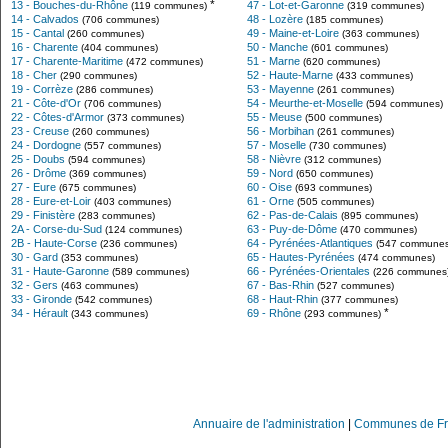
*
13 - Bouches-du-Rhône
47 - Lot-et-Garonne
(119 communes)
(319 communes)
14 - Calvados
48 - Lozère
(706 communes)
(185 communes)
15 - Cantal
49 - Maine-et-Loire
(260 communes)
(363 communes)
16 - Charente
50 - Manche
(404 communes)
(601 communes)
17 - Charente-Maritime
51 - Marne
(472 communes)
(620 communes)
18 - Cher
52 - Haute-Marne
(290 communes)
(433 communes)
19 - Corrèze
53 - Mayenne
(286 communes)
(261 communes)
21 - Côte-d'Or
54 - Meurthe-et-Moselle
(706 communes)
(594 communes)
22 - Côtes-d'Armor
55 - Meuse
(373 communes)
(500 communes)
23 - Creuse
56 - Morbihan
(260 communes)
(261 communes)
24 - Dordogne
57 - Moselle
(557 communes)
(730 communes)
25 - Doubs
58 - Nièvre
(594 communes)
(312 communes)
26 - Drôme
59 - Nord
(369 communes)
(650 communes)
27 - Eure
60 - Oise
(675 communes)
(693 communes)
28 - Eure-et-Loir
61 - Orne
(403 communes)
(505 communes)
29 - Finistère
62 - Pas-de-Calais
(283 communes)
(895 communes)
2A - Corse-du-Sud
63 - Puy-de-Dôme
(124 communes)
(470 communes)
2B - Haute-Corse
64 - Pyrénées-Atlantiques
(236 communes)
(547 communes
30 - Gard
65 - Hautes-Pyrénées
(353 communes)
(474 communes)
31 - Haute-Garonne
66 - Pyrénées-Orientales
(589 communes)
(226 communes
32 - Gers
67 - Bas-Rhin
(463 communes)
(527 communes)
33 - Gironde
68 - Haut-Rhin
(542 communes)
(377 communes)
*
34 - Hérault
69 - Rhône
(343 communes)
(293 communes)
Annuaire de l'administration
|
Communes de Fr