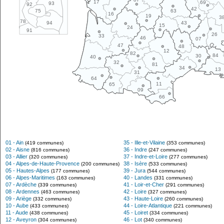
17
69
93
92
42
63
75
16
19
3
78
43
94
15
24
91
26
33
46
07
47
48
12
82
84
30
40
32
81
34
13
31
64
11
65
09
66
01 - Ain
35 - Ille-et-Vilaine
(419 communes)
(353 communes)
02 - Aisne
36 - Indre
(816 communes)
(247 communes)
03 - Allier
37 - Indre-et-Loire
(320 communes)
(277 communes)
04 - Alpes-de-Haute-Provence
38 - Isère
(200 communes)
(533 communes)
05 - Hautes-Alpes
39 - Jura
(177 communes)
(544 communes)
06 - Alpes-Maritimes
40 - Landes
(163 communes)
(331 communes)
07 - Ardèche
41 - Loir-et-Cher
(339 communes)
(291 communes)
08 - Ardennes
42 - Loire
(463 communes)
(327 communes)
09 - Ariège
43 - Haute-Loire
(332 communes)
(260 communes)
10 - Aube
44 - Loire-Atlantique
(433 communes)
(221 communes)
11 - Aude
45 - Loiret
(438 communes)
(334 communes)
12 - Aveyron
46 - Lot
(304 communes)
(340 communes)