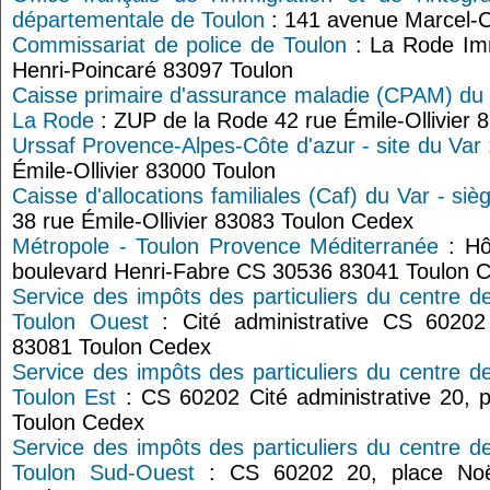
départementale de Toulon
: 141 avenue Marcel-C
Commissariat de police de Toulon
: La Rode Im
Henri-Poincaré 83097 Toulon
Caisse primaire d'assurance maladie (CPAM) du V
La Rode
: ZUP de la Rode 42 rue Émile-Ollivier 
Urssaf Provence-Alpes-Côte d'azur - site du Var
Émile-Ollivier 83000 Toulon
Caisse d'allocations familiales (Caf) du Var - si
38 rue Émile-Ollivier 83083 Toulon Cedex
Métropole - Toulon Provence Méditerranée
: Hô
boulevard Henri-Fabre CS 30536 83041 Toulon 
Service des impôts des particuliers du centre d
Toulon Ouest
: Cité administrative CS 60202
83081 Toulon Cedex
Service des impôts des particuliers du centre d
Toulon Est
: CS 60202 Cité administrative 20, 
Toulon Cedex
Service des impôts des particuliers du centre d
Toulon Sud-Ouest
: CS 60202 20, place Noël