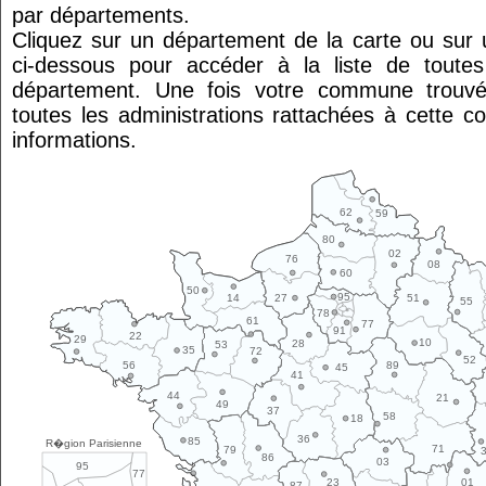
par départements.
Cliquez sur un département de la carte ou su
ci-dessous pour accéder à la liste de tout
département. Une fois votre commune trouvé
toutes les administrations rattachées à cette 
informations.
62
59
80
02
76
08
60
50
95
14
27
51
55
78
61
77
91
22
29
10
28
53
35
72
52
89
56
45
41
44
21
49
37
58
18
36
85
R�gion Parisienne
71
79
86
03
95
77
01
23
87