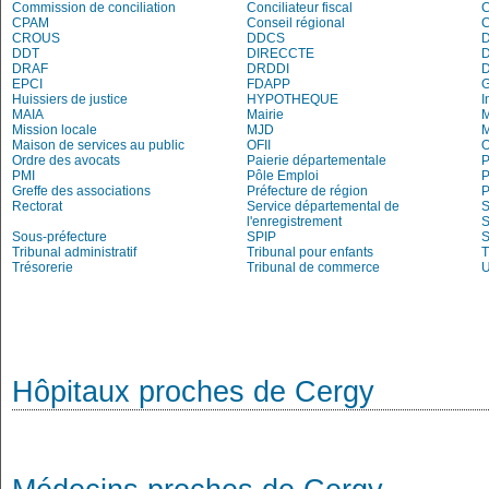
Commission de conciliation
Conciliateur fiscal
C
CPAM
Conseil régional
CROUS
DDCS
DDT
DIRECCTE
DRAF
DRDDI
EPCI
FDAPP
Huissiers de justice
HYPOTHEQUE
I
MAIA
Mairie
M
Mission locale
MJD
Maison de services au public
OFII
Ordre des avocats
Paierie départementale
P
PMI
Pôle Emploi
P
Greffe des associations
Préfecture de région
P
Rectorat
Service départemental de
S
l'enregistrement
S
Sous-préfecture
SPIP
Tribunal administratif
Tribunal pour enfants
T
Trésorerie
Tribunal de commerce
Hôpitaux proches de Cergy