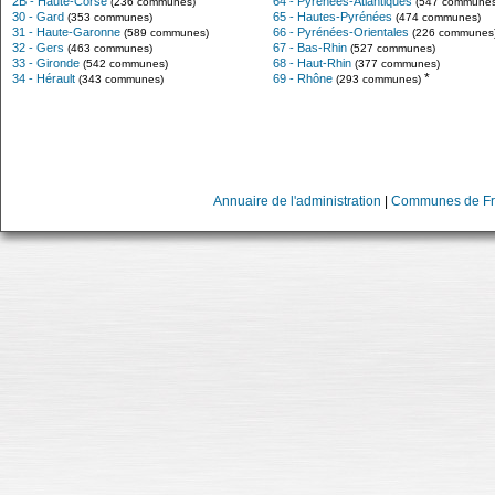
2B - Haute-Corse
64 - Pyrénées-Atlantiques
(236 communes)
(547 communes
30 - Gard
65 - Hautes-Pyrénées
(353 communes)
(474 communes)
31 - Haute-Garonne
66 - Pyrénées-Orientales
(589 communes)
(226 communes
32 - Gers
67 - Bas-Rhin
(463 communes)
(527 communes)
33 - Gironde
68 - Haut-Rhin
(542 communes)
(377 communes)
*
34 - Hérault
69 - Rhône
(343 communes)
(293 communes)
Annuaire de l'administration
|
Communes de Fr