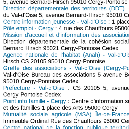
5, avenue Bernard-Hirsch 95010 Cergy-Pontoise
Direction départementale des territoires (DDT) -
du Val-d'Oise 5, avenue Bernard-Hirsch 95010 
Centre information jeunesse - Val-d'Oise
: 1 plac
Pôle emploi - Cergy
: 4 rue des Chauffours 9500
Mission d'accueil et d'information des associati
Direction départementale de la cohésion soci
Bernard Hirsch 95021 Cergy-Pontoise Cedex
Agence nationale de l’habitat (Anah) - Val-d'Oi
Hirsch CS 20105 95010 Cergy-Pontoise
Greffe des associations - Val-d'Oise (Cergy-Po
Val-d'Oise Bureau des associations 5 avenue 
95010 Cergy-Pontoise Cedex
Préfecture - Val-d'Oise
: CS 20105 5, avenue
Cergy-Pontoise Cedex
Point info famille - Cergy
: Centre d’information s
et des familles 1 place des Arts 95000 Cergy
Mutualité sociale agricole (MSA) Île-de-Fran
Immeuble Ordinal Rue des Chauffours 95000 Ce
Centre national de la fonction publique territ