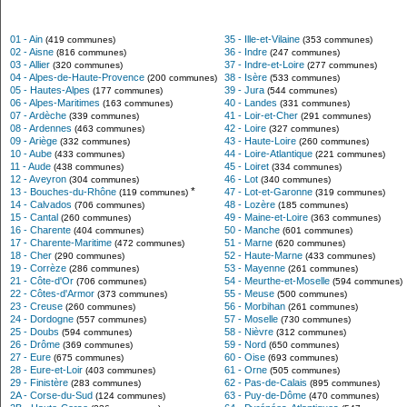
01 - Ain
35 - Ille-et-Vilaine
(419 communes)
(353 communes)
02 - Aisne
36 - Indre
(816 communes)
(247 communes)
03 - Allier
37 - Indre-et-Loire
(320 communes)
(277 communes)
04 - Alpes-de-Haute-Provence
38 - Isère
(200 communes)
(533 communes)
05 - Hautes-Alpes
39 - Jura
(177 communes)
(544 communes)
06 - Alpes-Maritimes
40 - Landes
(163 communes)
(331 communes)
07 - Ardèche
41 - Loir-et-Cher
(339 communes)
(291 communes)
08 - Ardennes
42 - Loire
(463 communes)
(327 communes)
09 - Ariège
43 - Haute-Loire
(332 communes)
(260 communes)
10 - Aube
44 - Loire-Atlantique
(433 communes)
(221 communes)
11 - Aude
45 - Loiret
(438 communes)
(334 communes)
12 - Aveyron
46 - Lot
(304 communes)
(340 communes)
*
13 - Bouches-du-Rhône
47 - Lot-et-Garonne
(119 communes)
(319 communes)
14 - Calvados
48 - Lozère
(706 communes)
(185 communes)
15 - Cantal
49 - Maine-et-Loire
(260 communes)
(363 communes)
16 - Charente
50 - Manche
(404 communes)
(601 communes)
17 - Charente-Maritime
51 - Marne
(472 communes)
(620 communes)
18 - Cher
52 - Haute-Marne
(290 communes)
(433 communes)
19 - Corrèze
53 - Mayenne
(286 communes)
(261 communes)
21 - Côte-d'Or
54 - Meurthe-et-Moselle
(706 communes)
(594 communes)
22 - Côtes-d'Armor
55 - Meuse
(373 communes)
(500 communes)
23 - Creuse
56 - Morbihan
(260 communes)
(261 communes)
24 - Dordogne
57 - Moselle
(557 communes)
(730 communes)
25 - Doubs
58 - Nièvre
(594 communes)
(312 communes)
26 - Drôme
59 - Nord
(369 communes)
(650 communes)
27 - Eure
60 - Oise
(675 communes)
(693 communes)
28 - Eure-et-Loir
61 - Orne
(403 communes)
(505 communes)
29 - Finistère
62 - Pas-de-Calais
(283 communes)
(895 communes)
2A - Corse-du-Sud
63 - Puy-de-Dôme
(124 communes)
(470 communes)