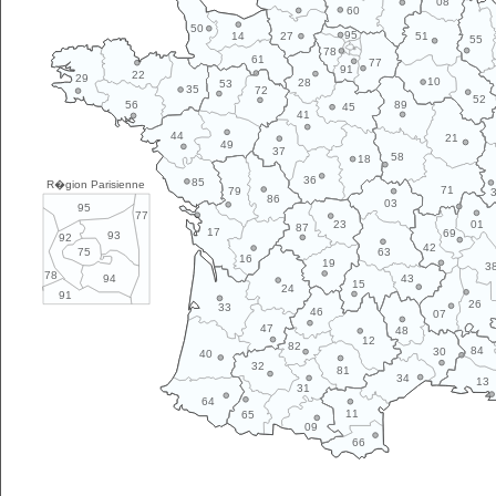
08
60
50
95
14
27
51
55
78
61
77
91
22
29
10
28
53
35
72
52
89
56
45
41
44
21
49
37
58
18
36
85
R�gion Parisienne
71
79
86
03
95
77
01
23
87
17
69
93
92
42
63
75
16
19
3
78
43
94
15
24
91
26
33
46
07
47
48
12
82
84
30
40
32
81
34
13
31
64
11
65
09
66