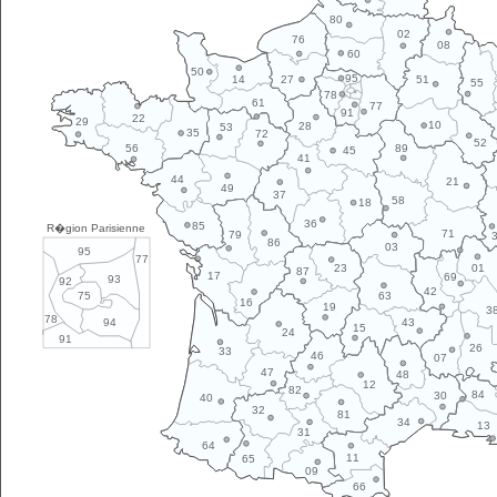
80
02
76
08
60
50
95
14
27
51
55
78
61
77
91
22
29
10
28
53
35
72
52
89
56
45
41
44
21
49
37
58
18
36
85
R�gion Parisienne
71
79
86
03
95
77
01
23
87
17
69
93
92
42
63
75
16
19
3
78
43
94
15
24
91
26
33
46
07
47
48
12
82
84
30
40
32
81
34
13
31
64
11
65
09
66