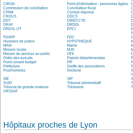
CIRGN
Point d'information - personnes âgées
Commission de conciliation
Conciliateur fiscal
C
CPAM
Conseil régional
CROUS
DDCS
DDT
DIRECCTE
DRAF
DRDDI
DREAL-UT
EPCI
E
l
FDAPP
FDC
Huissiers de justice
HYPOTHEQUE
I
MAIA
Mairie
M
Mission locale
MJD
Maison de services au public
OFII
Ordre des avocats
Paierie départementale
P
Point conseil budget
PIF
P
Préfecture
Greffe des associations
P
Prud'hommes
Rectorat
S
l
SIE
SIP
S
SUIO
Tribunal administratif
T
Tribunal de grande instance
Trésorerie
T
URSSAF
Hôpitaux proches de Lyon