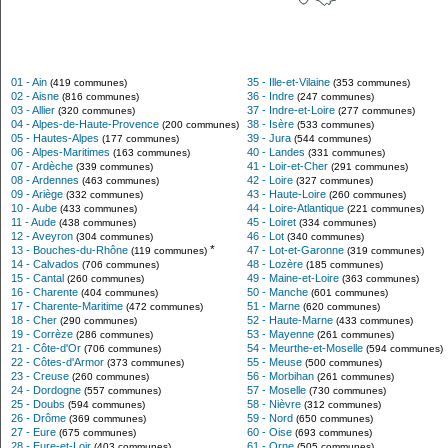
01 - Ain
35 - Ille-et-Vilaine
(419 communes)
(353 communes)
02 - Aisne
36 - Indre
(816 communes)
(247 communes)
03 - Allier
37 - Indre-et-Loire
(320 communes)
(277 communes)
04 - Alpes-de-Haute-Provence
38 - Isère
(200 communes)
(533 communes)
05 - Hautes-Alpes
39 - Jura
(177 communes)
(544 communes)
06 - Alpes-Maritimes
40 - Landes
(163 communes)
(331 communes)
07 - Ardèche
41 - Loir-et-Cher
(339 communes)
(291 communes)
08 - Ardennes
42 - Loire
(463 communes)
(327 communes)
09 - Ariège
43 - Haute-Loire
(332 communes)
(260 communes)
10 - Aube
44 - Loire-Atlantique
(433 communes)
(221 communes)
11 - Aude
45 - Loiret
(438 communes)
(334 communes)
12 - Aveyron
46 - Lot
(304 communes)
(340 communes)
*
13 - Bouches-du-Rhône
47 - Lot-et-Garonne
(119 communes)
(319 communes)
14 - Calvados
48 - Lozère
(706 communes)
(185 communes)
15 - Cantal
49 - Maine-et-Loire
(260 communes)
(363 communes)
16 - Charente
50 - Manche
(404 communes)
(601 communes)
17 - Charente-Maritime
51 - Marne
(472 communes)
(620 communes)
18 - Cher
52 - Haute-Marne
(290 communes)
(433 communes)
19 - Corrèze
53 - Mayenne
(286 communes)
(261 communes)
21 - Côte-d'Or
54 - Meurthe-et-Moselle
(706 communes)
(594 communes)
22 - Côtes-d'Armor
55 - Meuse
(373 communes)
(500 communes)
23 - Creuse
56 - Morbihan
(260 communes)
(261 communes)
24 - Dordogne
57 - Moselle
(557 communes)
(730 communes)
25 - Doubs
58 - Nièvre
(594 communes)
(312 communes)
26 - Drôme
59 - Nord
(369 communes)
(650 communes)
27 - Eure
60 - Oise
(675 communes)
(693 communes)
28 - Eure-et-Loir
61 - Orne
(403 communes)
(505 communes)