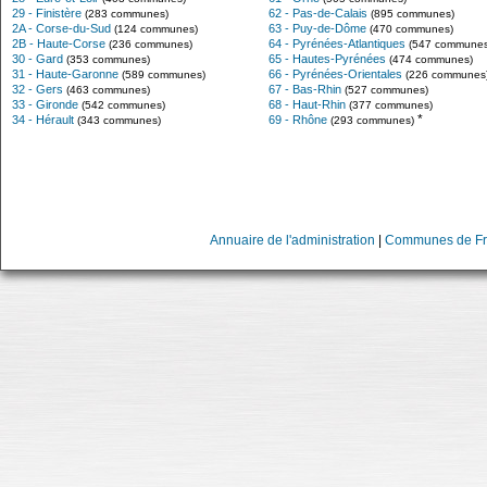
29 - Finistère
62 - Pas-de-Calais
(283 communes)
(895 communes)
2A - Corse-du-Sud
63 - Puy-de-Dôme
(124 communes)
(470 communes)
2B - Haute-Corse
64 - Pyrénées-Atlantiques
(236 communes)
(547 communes
30 - Gard
65 - Hautes-Pyrénées
(353 communes)
(474 communes)
31 - Haute-Garonne
66 - Pyrénées-Orientales
(589 communes)
(226 communes
32 - Gers
67 - Bas-Rhin
(463 communes)
(527 communes)
33 - Gironde
68 - Haut-Rhin
(542 communes)
(377 communes)
*
34 - Hérault
69 - Rhône
(343 communes)
(293 communes)
Annuaire de l'administration
|
Communes de Fr