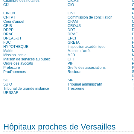
Chambre des notaires
CICAS
C
CIJ
CIO
C
r
CIRGN
CIVI
P
CNFPT
Commission de conciliation
C
Cour d'appel
CPAM
C
CRIB
CROUS
DDPP
DDT
DRAC
DRAF
DREAL-UT
EPCI
FDC
GRETA
H
HYPOTHEQUE
Inspection académique
Mairie
Maison d'arrêt
M
Mission locale
MJD
Maison de services au public
OFII
Ordre des avocats
PIF
P
Préfecture
Greffe des associations
P
Prud'hommes
Rectorat
S
l
SIE
SIP
S
SUIO
Tribunal administratif
T
Tribunal de grande instance
Trésorerie
T
URSSAF
Hôpitaux proches de Versailles