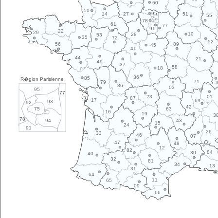
60
50
95
14
27
51
55
78
61
77
91
22
29
10
28
53
35
72
52
89
56
45
41
44
21
49
37
58
18
36
85
R�gion Parisienne
71
79
86
03
95
77
01
23
87
17
69
93
92
42
63
75
16
19
3
78
43
94
15
24
91
26
33
46
07
47
48
12
82
84
30
40
32
81
34
13
31
64
11
65
09
66