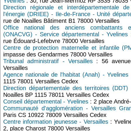
Yvelines
: 30, rue Jean-Mermoz RP 3535 78035 V
Direction régionale et interdépartementale d
l'énergie (DRIEE) - Ile-de-France - Unité départ
rue de Noailles Bâtiment B1 78000 Versailles
Office national des anciens combattants 
(ONACVG) - Service départemental - Yvelines
:
rue Édouard-Lefebvre 78000 Versailles
Centre de protection maternelle et infantile (PM
impasse des Gendarmes 78000 Versailles
Tribunal administratif - Versailles
: 56 avenue 
Versailles
Agence nationale de l'habitat (Anah) - Yvelines
1115 78001 Versailles Cedex
Direction départementale des territoires (DDT) 
Noailles BP 1115 78011 Versailles Cedex
Conseil départemental - Yvelines
: 2 place André
Communauté d'agglomération - Versailles Gra
Paris CS 10922 78009 Versailles Cedex
Centre information jeunesse - Versailles
: Yvelin
2, place Charost 78000 Versailles