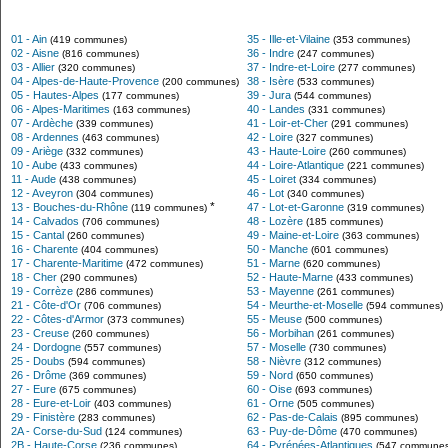
01 - Ain
35 - Ille-et-Vilaine
(419 communes)
(353 communes)
02 - Aisne
36 - Indre
(816 communes)
(247 communes)
03 - Allier
37 - Indre-et-Loire
(320 communes)
(277 communes)
04 - Alpes-de-Haute-Provence
38 - Isère
(200 communes)
(533 communes)
05 - Hautes-Alpes
39 - Jura
(177 communes)
(544 communes)
06 - Alpes-Maritimes
40 - Landes
(163 communes)
(331 communes)
07 - Ardèche
41 - Loir-et-Cher
(339 communes)
(291 communes)
08 - Ardennes
42 - Loire
(463 communes)
(327 communes)
09 - Ariège
43 - Haute-Loire
(332 communes)
(260 communes)
10 - Aube
44 - Loire-Atlantique
(433 communes)
(221 communes)
11 - Aude
45 - Loiret
(438 communes)
(334 communes)
12 - Aveyron
46 - Lot
(304 communes)
(340 communes)
*
13 - Bouches-du-Rhône
47 - Lot-et-Garonne
(119 communes)
(319 communes)
14 - Calvados
48 - Lozère
(706 communes)
(185 communes)
15 - Cantal
49 - Maine-et-Loire
(260 communes)
(363 communes)
16 - Charente
50 - Manche
(404 communes)
(601 communes)
17 - Charente-Maritime
51 - Marne
(472 communes)
(620 communes)
18 - Cher
52 - Haute-Marne
(290 communes)
(433 communes)
19 - Corrèze
53 - Mayenne
(286 communes)
(261 communes)
21 - Côte-d'Or
54 - Meurthe-et-Moselle
(706 communes)
(594 communes)
22 - Côtes-d'Armor
55 - Meuse
(373 communes)
(500 communes)
23 - Creuse
56 - Morbihan
(260 communes)
(261 communes)
24 - Dordogne
57 - Moselle
(557 communes)
(730 communes)
25 - Doubs
58 - Nièvre
(594 communes)
(312 communes)
26 - Drôme
59 - Nord
(369 communes)
(650 communes)
27 - Eure
60 - Oise
(675 communes)
(693 communes)
28 - Eure-et-Loir
61 - Orne
(403 communes)
(505 communes)
29 - Finistère
62 - Pas-de-Calais
(283 communes)
(895 communes)
2A - Corse-du-Sud
63 - Puy-de-Dôme
(124 communes)
(470 communes)
2B - Haute-Corse
64 - Pyrénées-Atlantiques
(236 communes)
(547 communes