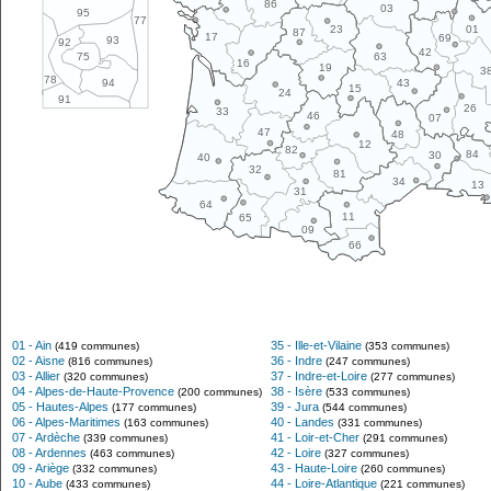
86
03
95
77
01
23
87
17
69
93
92
42
63
75
16
19
3
78
43
94
15
24
91
26
33
46
07
47
48
12
82
84
30
40
32
81
34
13
31
64
11
65
09
66
01 - Ain
35 - Ille-et-Vilaine
(419 communes)
(353 communes)
02 - Aisne
36 - Indre
(816 communes)
(247 communes)
03 - Allier
37 - Indre-et-Loire
(320 communes)
(277 communes)
04 - Alpes-de-Haute-Provence
38 - Isère
(200 communes)
(533 communes)
05 - Hautes-Alpes
39 - Jura
(177 communes)
(544 communes)
06 - Alpes-Maritimes
40 - Landes
(163 communes)
(331 communes)
07 - Ardèche
41 - Loir-et-Cher
(339 communes)
(291 communes)
08 - Ardennes
42 - Loire
(463 communes)
(327 communes)
09 - Ariège
43 - Haute-Loire
(332 communes)
(260 communes)
10 - Aube
44 - Loire-Atlantique
(433 communes)
(221 communes)