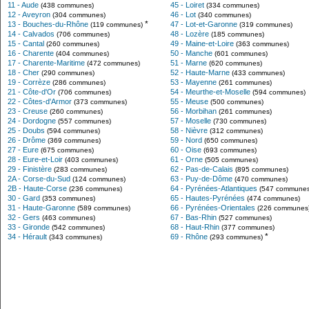
11 - Aude
45 - Loiret
(438 communes)
(334 communes)
12 - Aveyron
46 - Lot
(304 communes)
(340 communes)
*
13 - Bouches-du-Rhône
47 - Lot-et-Garonne
(119 communes)
(319 communes)
14 - Calvados
48 - Lozère
(706 communes)
(185 communes)
15 - Cantal
49 - Maine-et-Loire
(260 communes)
(363 communes)
16 - Charente
50 - Manche
(404 communes)
(601 communes)
17 - Charente-Maritime
51 - Marne
(472 communes)
(620 communes)
18 - Cher
52 - Haute-Marne
(290 communes)
(433 communes)
19 - Corrèze
53 - Mayenne
(286 communes)
(261 communes)
21 - Côte-d'Or
54 - Meurthe-et-Moselle
(706 communes)
(594 communes)
22 - Côtes-d'Armor
55 - Meuse
(373 communes)
(500 communes)
23 - Creuse
56 - Morbihan
(260 communes)
(261 communes)
24 - Dordogne
57 - Moselle
(557 communes)
(730 communes)
25 - Doubs
58 - Nièvre
(594 communes)
(312 communes)
26 - Drôme
59 - Nord
(369 communes)
(650 communes)
27 - Eure
60 - Oise
(675 communes)
(693 communes)
28 - Eure-et-Loir
61 - Orne
(403 communes)
(505 communes)
29 - Finistère
62 - Pas-de-Calais
(283 communes)
(895 communes)
2A - Corse-du-Sud
63 - Puy-de-Dôme
(124 communes)
(470 communes)
2B - Haute-Corse
64 - Pyrénées-Atlantiques
(236 communes)
(547 communes
30 - Gard
65 - Hautes-Pyrénées
(353 communes)
(474 communes)
31 - Haute-Garonne
66 - Pyrénées-Orientales
(589 communes)
(226 communes
32 - Gers
67 - Bas-Rhin
(463 communes)
(527 communes)
33 - Gironde
68 - Haut-Rhin
(542 communes)
(377 communes)
*
34 - Hérault
69 - Rhône
(343 communes)
(293 communes)