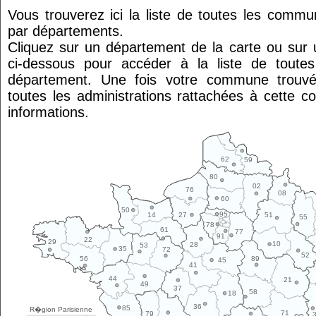
Vous trouverez ici la liste de toutes les comm
par départements.
Cliquez sur un département de la carte ou su
ci-dessous pour accéder à la liste de tout
département. Une fois votre commune trouvé
toutes les administrations rattachées à cette 
informations.
62
59
80
02
76
08
60
50
95
14
27
51
55
78
61
77
91
22
29
10
28
53
35
72
52
89
56
45
41
44
21
49
37
58
18
36
85
R�gion Parisienne
71
79