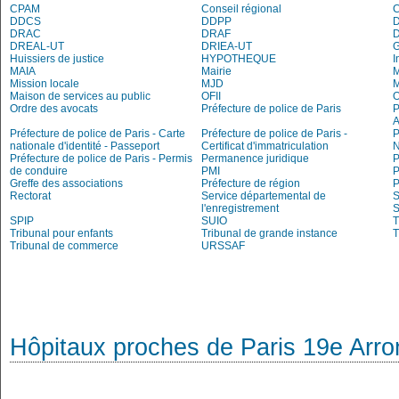
CPAM
Conseil régional
DDCS
DDPP
DRAC
DRAF
DREAL-UT
DRIEA-UT
Huissiers de justice
HYPOTHEQUE
I
MAIA
Mairie
M
Mission locale
MJD
Maison de services au public
OFII
Ordre des avocats
Préfecture de police de Paris
P
A
Préfecture de police de Paris - Carte
Préfecture de police de Paris -
P
nationale d'identité - Passeport
Certificat d'immatriculation
N
Préfecture de police de Paris - Permis
Permanence juridique
P
de conduire
PMI
P
Greffe des associations
Préfecture de région
P
Rectorat
Service départemental de
S
l'enregistrement
S
SPIP
SUIO
T
Tribunal pour enfants
Tribunal de grande instance
T
Tribunal de commerce
URSSAF
Hôpitaux proches de Paris 19e Arr