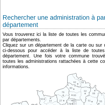
Rechercher une administration à par
département
Vous trouverez ici la liste de toutes les comm
par départements.
Cliquez sur un département de la carte ou su
ci-dessous pour accéder à la liste de tout
département. Une fois votre commune trouvé
toutes les administrations rattachées à cette 
informations.
62
59
80
02
76
08
60
50
95
14
27
51
55
78