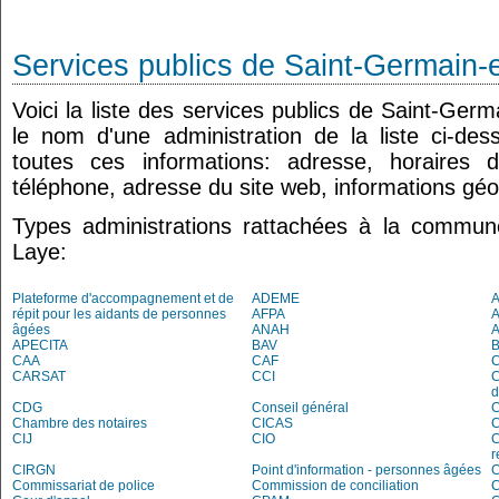
Services publics de Saint-Germain-
Voici la liste des services publics de Saint-Ger
le nom d'une administration de la liste ci-de
toutes ces informations: adresse, horaires 
téléphone, adresse du site web, informations géo
Types administrations rattachées à la commun
Laye:
Plateforme d'accompagnement et de
ADEME
A
répit pour les aidants de personnes
AFPA
âgées
ANAH
APECITA
BAV
CAA
CAF
C
CARSAT
CCI
C
d
CDG
Conseil général
C
Chambre des notaires
CICAS
C
CIJ
CIO
C
r
CIRGN
Point d'information - personnes âgées
Commissariat de police
Commission de conciliation
C