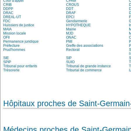
Cour d'appel
CPAM
C
CRIB
CROUS
DDPP
DDT
DRAC
DRAF
DREAL-UT
EPCI
FDC
Gendarmerie
Huissiers de justice
HYPOTHEQUE
I
MAIA
Mairie
M
Mission locale
MJD
OFII
ONAC
O
Permanence juridique
PMI
P
Préfecture
Greffe des associations
P
Prud'hommes
Rectorat
S
l
SIE
SIP
S
SPIP
SUIO
T
Tribunal pour enfants
Tribunal de grande instance
T
Trésorerie
Tribunal de commerce
Hôpitaux proches de Saint-Germain
Médecins proches de Saint-Germai