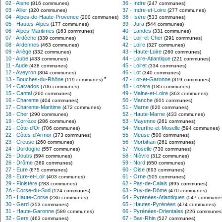
02 - Aisne
36 - Indre
(816 communes)
(247 communes)
03 - Allier
37 - Indre-et-Loire
(320 communes)
(277 communes)
04 - Alpes-de-Haute-Provence
38 - Isère
(200 communes)
(533 communes)
05 - Hautes-Alpes
39 - Jura
(177 communes)
(544 communes)
06 - Alpes-Maritimes
40 - Landes
(163 communes)
(331 communes)
07 - Ardèche
41 - Loir-et-Cher
(339 communes)
(291 communes)
08 - Ardennes
42 - Loire
(463 communes)
(327 communes)
09 - Ariège
43 - Haute-Loire
(332 communes)
(260 communes)
10 - Aube
44 - Loire-Atlantique
(433 communes)
(221 communes)
11 - Aude
45 - Loiret
(438 communes)
(334 communes)
12 - Aveyron
46 - Lot
(304 communes)
(340 communes)
*
13 - Bouches-du-Rhône
47 - Lot-et-Garonne
(119 communes)
(319 communes)
14 - Calvados
48 - Lozère
(706 communes)
(185 communes)
15 - Cantal
49 - Maine-et-Loire
(260 communes)
(363 communes)
16 - Charente
50 - Manche
(404 communes)
(601 communes)
17 - Charente-Maritime
51 - Marne
(472 communes)
(620 communes)
18 - Cher
52 - Haute-Marne
(290 communes)
(433 communes)
19 - Corrèze
53 - Mayenne
(286 communes)
(261 communes)
21 - Côte-d'Or
54 - Meurthe-et-Moselle
(706 communes)
(594 communes)
22 - Côtes-d'Armor
55 - Meuse
(373 communes)
(500 communes)
23 - Creuse
56 - Morbihan
(260 communes)
(261 communes)
24 - Dordogne
57 - Moselle
(557 communes)
(730 communes)
25 - Doubs
58 - Nièvre
(594 communes)
(312 communes)
26 - Drôme
59 - Nord
(369 communes)
(650 communes)
27 - Eure
60 - Oise
(675 communes)
(693 communes)
28 - Eure-et-Loir
61 - Orne
(403 communes)
(505 communes)
29 - Finistère
62 - Pas-de-Calais
(283 communes)
(895 communes)
2A - Corse-du-Sud
63 - Puy-de-Dôme
(124 communes)
(470 communes)
2B - Haute-Corse
64 - Pyrénées-Atlantiques
(236 communes)
(547 communes
30 - Gard
65 - Hautes-Pyrénées
(353 communes)
(474 communes)
31 - Haute-Garonne
66 - Pyrénées-Orientales
(589 communes)
(226 communes
32 - Gers
67 - Bas-Rhin
(463 communes)
(527 communes)