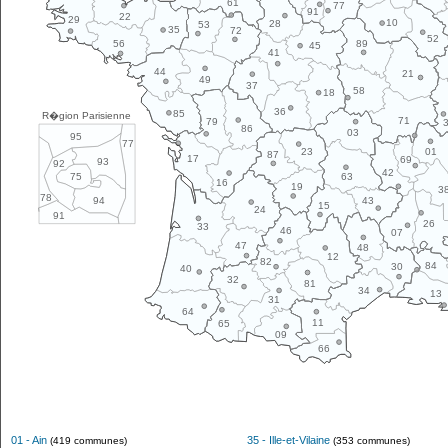
61
77
91
22
29
10
28
53
35
72
52
89
56
45
41
44
21
49
37
58
18
36
85
R�gion Parisienne
71
79
86
03
95
77
01
23
87
17
69
93
92
42
63
75
16
19
3
78
43
94
15
24
91
26
33
46
07
47
48
12
82
84
30
40
32
81
34
13
31
64
11
65
09
66
01 - Ain
35 - Ille-et-Vilaine
(419 communes)
(353 communes)