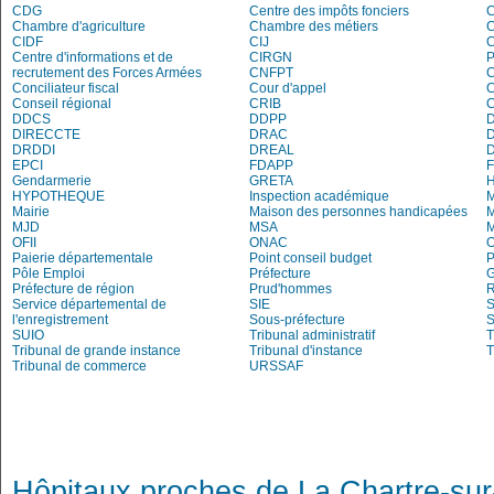
CDG
Centre des impôts fonciers
C
Chambre d'agriculture
Chambre des métiers
CIDF
CIJ
C
Centre d'informations et de
CIRGN
P
recrutement des Forces Armées
CNFPT
C
Conciliateur fiscal
Cour d'appel
Conseil régional
CRIB
DDCS
DDPP
DIRECCTE
DRAC
DRDDI
DREAL
EPCI
FDAPP
Gendarmerie
GRETA
H
HYPOTHEQUE
Inspection académique
Mairie
Maison des personnes handicapées
M
MJD
MSA
M
OFII
ONAC
O
Paierie départementale
Point conseil budget
P
Pôle Emploi
Préfecture
G
Préfecture de région
Prud'hommes
R
Service départemental de
SIE
S
l'enregistrement
Sous-préfecture
S
SUIO
Tribunal administratif
T
Tribunal de grande instance
Tribunal d'instance
T
Tribunal de commerce
URSSAF
Hôpitaux proches de La Chartre-sur-