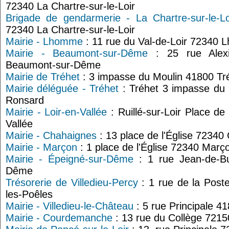
72340 La Chartre-sur-le-Loir
Brigade de gendarmerie - La Chartre-sur-le-Lo
72340 La Chartre-sur-le-Loir
Mairie - Lhomme
: 11 rue du Val-de-Loir 72340
Mairie - Beaumont-sur-Dême
: 25 rue Alexis
Beaumont-sur-Dême
Mairie de Tréhet
: 3 impasse du Moulin 41800 Tr
Mairie déléguée - Tréhet
: Tréhet 3 impasse du 
Ronsard
Mairie - Loir-en-Vallée
: Ruillé-sur-Loir Place de
Vallée
Mairie - Chahaignes
: 13 place de l'Église 72340
Mairie - Marçon
: 1 place de l'Église 72340 Març
Mairie - Épeigné-sur-Dême
: 1 rue Jean-de-Bu
Dême
Trésorerie de Villedieu-Percy
: 1 rue de la Poste
les-Poêles
Mairie - Villedieu-le-Château
: 5 rue Principale 41
Mairie - Courdemanche
: 13 rue du Collège 72