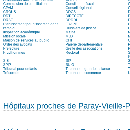
Commission de conciliation
Conciliateur fiscal
C
CPAM
Conseil régional
CROUS
DDCS
DDT
DIRECCTE
DRAF
DRDDI
Etablissement pour l'insertion dans
FDAPP
l'emploi
Huissiers de justice
Inspection académique
Mairie
M
Mission locale
MJD
Maison de services au public
OFII
Ordre des avocats
Paierie départementale
P
Préfecture
Greffe des associations
P
Prud'hommes
Rectorat
S
l
SIE
SIP
S
SPIP
SUIO
T
Tribunal pour enfants
Tribunal de grande instance
T
Trésorerie
Tribunal de commerce
Hôpitaux proches de Paray-Vieille-