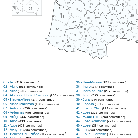
63
75
16
19
3
78
43
94
15
24
91
26
33
46
07
47
48
12
82
84
30
40
32
81
34
13
31
64
11
65
09
66
01 - Ain
35 - Ille-et-Vilaine
(419 communes)
(353 communes)
02 - Aisne
36 - Indre
(816 communes)
(247 communes)
03 - Allier
37 - Indre-et-Loire
(320 communes)
(277 communes)
04 - Alpes-de-Haute-Provence
38 - Isère
(200 communes)
(533 communes)
05 - Hautes-Alpes
39 - Jura
(177 communes)
(544 communes)
06 - Alpes-Maritimes
40 - Landes
(163 communes)
(331 communes)
07 - Ardèche
41 - Loir-et-Cher
(339 communes)
(291 communes)
08 - Ardennes
42 - Loire
(463 communes)
(327 communes)
09 - Ariège
43 - Haute-Loire
(332 communes)
(260 communes)
10 - Aube
44 - Loire-Atlantique
(433 communes)
(221 communes)
11 - Aude
45 - Loiret
(438 communes)
(334 communes)
12 - Aveyron
46 - Lot
(304 communes)
(340 communes)
*
13 - Bouches-du-Rhône
47 - Lot-et-Garonne
(119 communes)
(319 communes)