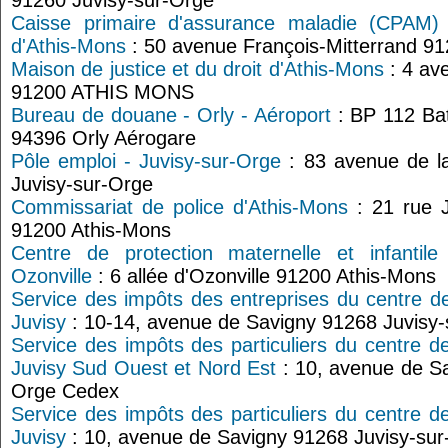
91260 Juvisy-sur-Orge
Caisse primaire d'assurance maladie (CPAM) 
d'Athis-Mons
: 50 avenue François-Mitterrand 9
Maison de justice et du droit d'Athis-Mons
: 4 av
91200 ATHIS MONS
Bureau de douane - Orly - Aéroport
: BP 112 Ba
94396 Orly Aérogare
Pôle emploi - Juvisy-sur-Orge
: 83 avenue de l
Juvisy-sur-Orge
Commissariat de police d'Athis-Mons
: 21 rue J
91200 Athis-Mons
Centre de protection maternelle et infantil
Ozonville
: 6 allée d'Ozonville 91200 Athis-Mons
Service des impôts des entreprises du centre d
Juvisy
: 10-14, avenue de Savigny 91268 Juvisy
Service des impôts des particuliers du centre d
Juvisy Sud Ouest et Nord Est
: 10, avenue de Sa
Orge Cedex
Service des impôts des particuliers du centre d
Juvisy
: 10, avenue de Savigny 91268 Juvisy-su