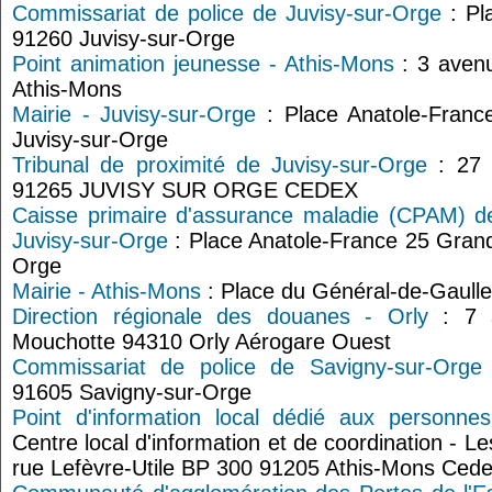
Commissariat de police de Juvisy-sur-Orge
: Pl
91260 Juvisy-sur-Orge
Point animation jeunesse - Athis-Mons
: 3 avenu
Athis-Mons
Mairie - Juvisy-sur-Orge
: Place Anatole-Fran
Juvisy-sur-Orge
Tribunal de proximité de Juvisy-sur-Orge
: 27 
91265 JUVISY SUR ORGE CEDEX
Caisse primaire d'assurance maladie (CPAM) de
Juvisy-sur-Orge
: Place Anatole-France 25 Grand
Orge
Mairie - Athis-Mons
: Place du Général-de-Gaull
Direction régionale des douanes - Orly
: 7 a
Mouchotte 94310 Orly Aérogare Ouest
Commissariat de police de Savigny-sur-Orge
91605 Savigny-sur-Orge
Point d'information local dédié aux personne
Centre local d'information et de coordination - 
rue Lefèvre-Utile BP 300 91205 Athis-Mons Ced