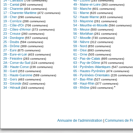
14 - Calvados
48 - Lozère
(706 communes)
(185 communes)
15 - Cantal
49 - Maine-et-Loire
(260 communes)
(363 communes)
16 - Charente
50 - Manche
(404 communes)
(601 communes)
17 - Charente-Maritime
51 - Marne
(472 communes)
(620 communes)
18 - Cher
52 - Haute-Marne
(290 communes)
(433 communes)
19 - Corrèze
53 - Mayenne
(286 communes)
(261 communes)
21 - Côte-d'Or
54 - Meurthe-et-Moselle
(706 communes)
(594 communes)
22 - Côtes-d'Armor
55 - Meuse
(373 communes)
(500 communes)
23 - Creuse
56 - Morbihan
(260 communes)
(261 communes)
24 - Dordogne
57 - Moselle
(557 communes)
(730 communes)
25 - Doubs
58 - Nièvre
(594 communes)
(312 communes)
26 - Drôme
59 - Nord
(369 communes)
(650 communes)
27 - Eure
60 - Oise
(675 communes)
(693 communes)
28 - Eure-et-Loir
61 - Orne
(403 communes)
(505 communes)
29 - Finistère
62 - Pas-de-Calais
(283 communes)
(895 communes)
2A - Corse-du-Sud
63 - Puy-de-Dôme
(124 communes)
(470 communes)
2B - Haute-Corse
64 - Pyrénées-Atlantiques
(236 communes)
(547 communes
30 - Gard
65 - Hautes-Pyrénées
(353 communes)
(474 communes)
31 - Haute-Garonne
66 - Pyrénées-Orientales
(589 communes)
(226 communes
32 - Gers
67 - Bas-Rhin
(463 communes)
(527 communes)
33 - Gironde
68 - Haut-Rhin
(542 communes)
(377 communes)
*
34 - Hérault
69 - Rhône
(343 communes)
(293 communes)
Annuaire de l'administration
|
Communes de Fr