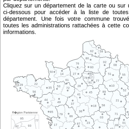
Cliquez sur un département de la carte ou su
ci-dessous pour accéder à la liste de tout
département. Une fois votre commune trouvé
toutes les administrations rattachées à cette 
informations.
62
59
80
02
76
08
60
50
95
14
27
51
55
78
61
77
91
22
29
10
28
53
35
72
52
89
56
45
41
44
21
49
37
58
18
36
85
R�gion Parisienne
71
79
86
03
95
77
01
23
87
17
69
93
92
42