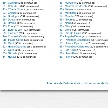
19 - Corrèze
53 - Mayenne
(286 communes)
(261 communes)
21 - Côte-d'Or
54 - Meurthe-et-Moselle
(706 communes)
(594 communes)
22 - Côtes-d'Armor
55 - Meuse
(373 communes)
(500 communes)
23 - Creuse
56 - Morbihan
(260 communes)
(261 communes)
24 - Dordogne
57 - Moselle
(557 communes)
(730 communes)
25 - Doubs
58 - Nièvre
(594 communes)
(312 communes)
26 - Drôme
59 - Nord
(369 communes)
(650 communes)
27 - Eure
60 - Oise
(675 communes)
(693 communes)
28 - Eure-et-Loir
61 - Orne
(403 communes)
(505 communes)
29 - Finistère
62 - Pas-de-Calais
(283 communes)
(895 communes)
2A - Corse-du-Sud
63 - Puy-de-Dôme
(124 communes)
(470 communes)
2B - Haute-Corse
64 - Pyrénées-Atlantiques
(236 communes)
(547 communes
30 - Gard
65 - Hautes-Pyrénées
(353 communes)
(474 communes)
31 - Haute-Garonne
66 - Pyrénées-Orientales
(589 communes)
(226 communes
32 - Gers
67 - Bas-Rhin
(463 communes)
(527 communes)
33 - Gironde
68 - Haut-Rhin
(542 communes)
(377 communes)
*
34 - Hérault
69 - Rhône
(343 communes)
(293 communes)
Annuaire de l'administration
|
Communes de Fr