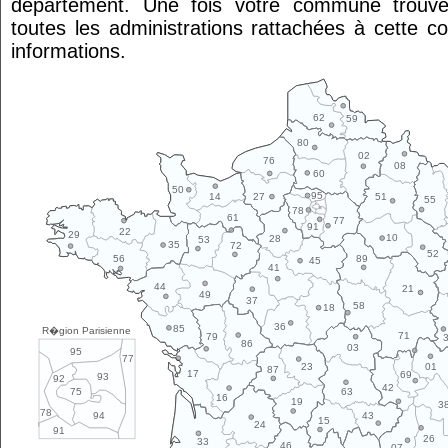
département. Une fois votre commune trouvé
toutes les administrations rattachées à cette 
informations.
62
59
80
02
76
08
60
50
95
14
27
51
55
78
61
77
91
22
29
10
28
53
35
72
52
89
56
45
41
44
21
49
37
58
18
36
85
R�gion Parisienne
71
79
86
03
95
77
01
23
87
17
69
93
92
42
63
75
16
19
3
78
43
94
15
24
91
26
33
46
07