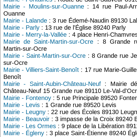
Mairie - Moulins-sur-Ouanne
: 14 rue Paul-Arr
Ouanne
Mairie - Lalande
: 3 rue Édemé-Naudin 89130 La
Mairie - Parly
: 13 rue de l'Église 89240 Parly
Mairie - Merry-la-Vallée
: 4 place Henri-Chamvres
Mairie de Saint-Martin-sur-Ocre
: 8 Grande ru
Martin-sur-Ocre
Mairie - Saint-Martin-sur-Ocre
: 8 Grande rue Jeu
sur-Ocre
Mairie - Villiers-Saint-Benoît
: 17 rue Marie-Guille
Benoît
Mairie - Saint-Aubin-Château-Neuf
: Mairie dé
Château-Neuf 15 Grande rue 89110 Le-Val-d'Oc
Mairie - Fontenoy
: 5 rue Principale 89520 Fonte
Mairie - Levis
: 1 Grande rue 89520 Levis
Mairie - Leugny
: 22 rue des Écoles 89130 Leug
Mairie - Beauvoir
: 3 impasse de la Croix 89240 
Mairie - Les Ormes
: 9 place de la Libération 8
Mairie - Égleny
: 3 place Saint-Étienne 89240 Ég