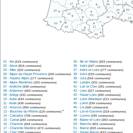
47
48
12
82
84
30
40
32
81
34
13
31
64
11
65
09
66
01 - Ain
35 - Ille-et-Vilaine
(419 communes)
(353 communes)
02 - Aisne
36 - Indre
(816 communes)
(247 communes)
03 - Allier
37 - Indre-et-Loire
(320 communes)
(277 communes)
04 - Alpes-de-Haute-Provence
38 - Isère
(200 communes)
(533 communes)
05 - Hautes-Alpes
39 - Jura
(177 communes)
(544 communes)
06 - Alpes-Maritimes
40 - Landes
(163 communes)
(331 communes)
07 - Ardèche
41 - Loir-et-Cher
(339 communes)
(291 communes)
08 - Ardennes
42 - Loire
(463 communes)
(327 communes)
09 - Ariège
43 - Haute-Loire
(332 communes)
(260 communes)
10 - Aube
44 - Loire-Atlantique
(433 communes)
(221 communes)
11 - Aude
45 - Loiret
(438 communes)
(334 communes)
12 - Aveyron
46 - Lot
(304 communes)
(340 communes)
*
13 - Bouches-du-Rhône
47 - Lot-et-Garonne
(119 communes)
(319 communes)
14 - Calvados
48 - Lozère
(706 communes)
(185 communes)
15 - Cantal
49 - Maine-et-Loire
(260 communes)
(363 communes)
16 - Charente
50 - Manche
(404 communes)
(601 communes)
17 - Charente-Maritime
51 - Marne
(472 communes)
(620 communes)
18 - Cher
52 - Haute-Marne
(290 communes)
(433 communes)