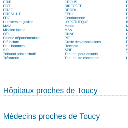
CRIB
CROUS
DDT
DIRECCTE
DRAF
DRDDI
DREAL-UT
EPCI
FDC
Gendarmerie
Huissiers de justice
HYPOTHEQUE
I
MAIA
Mairie
M
Mission locale
MSA
M
OFII
ONAC
O
Paierie départementale
PIF
P
Préfecture
Greffe des associations
P
Prud'hommes
Rectorat
S
SIP
SPIP
Tribunal administratif
Tribunal pour enfants
T
Trésorerie
Tribunal de commerce
Hôpitaux proches de Toucy
Médecins proches de Toucy