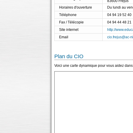
83600 Fréjus
Horaires d'ouverture
Du lundi au ve
Téléphone
04 94 19 52 40
Fax / Télécopie
04 94 44 48 21
Site internet
http://www.educa
Email
cio.frejus@ac-ni
Plan du CIO
Voici une carte dynamique pour vous aidez dans l