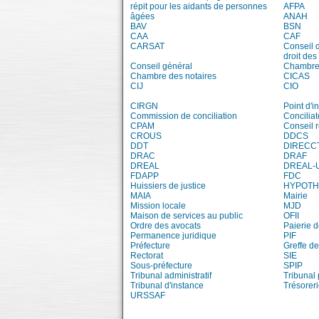
répit pour les aidants de personnes
AFPA
âgées
ANAH
BAV
BSN
CAA
CAF
CARSAT
Conseil 
droit des
Conseil général
Chambre 
Chambre des notaires
CICAS
CIJ
CIO
CIRGN
Point d'
Commission de conciliation
Conciliat
CPAM
Conseil 
CROUS
DDCS
DDT
DIRECC
DRAC
DRAF
DREAL
DREAL-
FDAPP
FDC
Huissiers de justice
HYPOT
MAIA
Mairie
Mission locale
MJD
Maison de services au public
OFII
Ordre des avocats
Paierie 
Permanence juridique
PIF
Préfecture
Greffe de
Rectorat
SIE
Sous-préfecture
SPIP
Tribunal administratif
Tribunal 
Tribunal d'instance
Trésorer
URSSAF