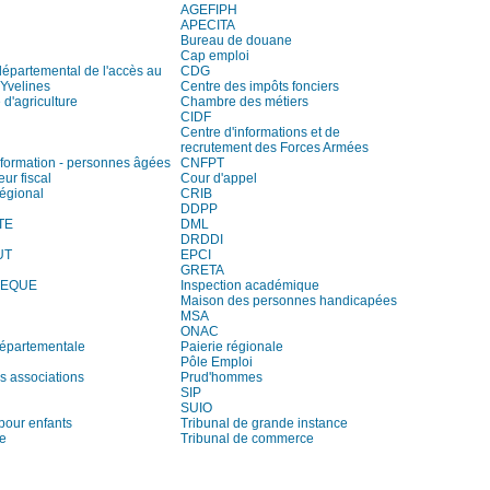
AGEFIPH
APECITA
Bureau de douane
Cap emploi
départemental de l'accès au
CDG
 Yvelines
Centre des impôts fonciers
d'agriculture
Chambre des métiers
CIDF
Centre d'informations et de
recrutement des Forces Armées
information - personnes âgées
CNFPT
eur fiscal
Cour d'appel
régional
CRIB
DDPP
TE
DML
DRDDI
UT
EPCI
GRETA
HEQUE
Inspection académique
Maison des personnes handicapées
MSA
ONAC
départementale
Paierie régionale
Pôle Emploi
s associations
Prud'hommes
SIP
SUIO
pour enfants
Tribunal de grande instance
ie
Tribunal de commerce