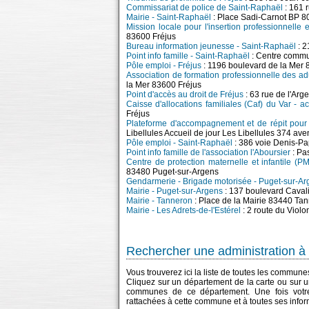
Commissariat de police de Saint-Raphaël
: 161 
Mairie - Saint-Raphaël
: Place Sadi-Carnot BP 
Mission locale pour l'insertion professionnelle 
83600 Fréjus
Bureau information jeunesse - Saint-Raphaël
: 2
Point info famille - Saint-Raphaël
: Centre commu
Pôle emploi - Fréjus
: 1196 boulevard de la Mer 
Association de formation professionnelle des adu
la Mer 83600 Fréjus
Point d'accès au droit de Fréjus
: 63 rue de l'Ar
Caisse d'allocations familiales (Caf) du Var - a
Fréjus
Plateforme d'accompagnement et de répit pour
Libellules Accueil de jour Les Libellules 374 
Pôle emploi - Saint-Raphaël
: 386 voie Denis-P
Point info famille de l'association l'Aboursier
: Pa
Centre de protection maternelle et infantile (P
83480 Puget-sur-Argens
Gendarmerie - Brigade motorisée - Puget-sur-Ar
Mairie - Puget-sur-Argens
: 137 boulevard Caval
Mairie - Tanneron
: Place de la Mairie 83440 Ta
Mairie - Les Adrets-de-l'Estérel
: 2 route du Violo
Rechercher une administration à 
Vous trouverez ici la liste de toutes les commun
Cliquez sur un département de la carte ou sur u
communes de ce département. Une fois votre
rattachées à cette commune et à toutes ses infor