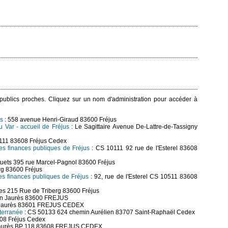
s publics proches. Cliquez sur un nom d'administration pour accéder à
us
: 558 avenue Henri-Giraud 83600 Fréjus
 Var - accueil de Fréjus
: Le Sagittaire Avenue De-Lattre-de-Tassigny
10111 83608 Fréjus Cedex
des finances publiques de Fréjus
: CS 10111 92 rue de l'Esterel 83608
quets 395 rue Marcel-Pagnol 83600 Fréjus
rg 83600 Fréjus
es finances publiques de Fréjus
: 92, rue de l'Esterel CS 10511 83608
es 215 Rue de Triberg 83600 Fréjus
an Jaurès 83600 FREJUS
 Jaurès 83601 FREJUS CEDEX
terranée
: CS 50133 624 chemin Aurélien 83707 Saint-Raphaël Cedex
08 Fréjus Cedex
Jaurès BP 118 83608 FREJUS CEDEX