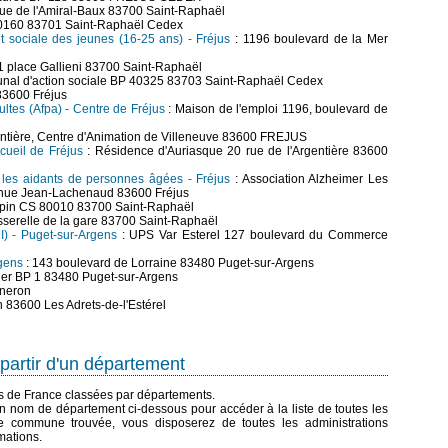
rue de l'Amiral-Baux 83700 Saint-Raphaël
80160 83701 Saint-Raphaël Cedex
et sociale des jeunes (16-25 ans) - Fréjus
: 1196 boulevard de la Mer
1 place Gallieni 83700 Saint-Raphaël
nal d'action sociale BP 40325 83703 Saint-Raphaël Cedex
83600 Fréjus
ltes (Afpa) - Centre de Fréjus
: Maison de l'emploi 1196, boulevard de
gentière, Centre d'Animation de Villeneuve 83600 FREJUS
ccueil de Fréjus
: Résidence d'Auriasque 20 rue de l'Argentière 83600
 les aidants de personnes âgées - Fréjus
: Association Alzheimer Les
avenue Jean-Lachenaud 83600 Fréjus
apin CS 80010 83700 Saint-Raphaël
sserelle de la gare 83700 Saint-Raphaël
MI) - Puget-sur-Argens
: UPS Var Esterel 127 boulevard du Commerce
gens
: 143 boulevard de Lorraine 83480 Puget-sur-Argens
ier BP 1 83480 Puget-sur-Argens
nneron
n 83600 Les Adrets-de-l'Estérel
partir d'un département
es de France classées par départements.
n nom de département ci-dessous pour accéder à la liste de toutes les
 commune trouvée, vous disposerez de toutes les administrations
mations.