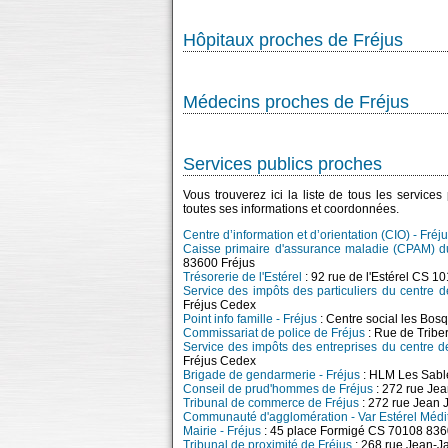
Hôpitaux proches de Fréjus
Médecins proches de Fréjus
Services publics proches
Vous trouverez ici la liste de tous les service
toutes ses informations et coordonnées.
Centre d’information et d’orientation (CIO) - Fréj
Caisse primaire d'assurance maladie (CPAM) du
83600 Fréjus
Trésorerie de l'Estérel
: 92 rue de l'Estérel CS 
Service des impôts des particuliers du centre 
Fréjus Cedex
Point info famille - Fréjus
: Centre social les Bos
Commissariat de police de Fréjus
: Rue de Tribe
Service des impôts des entreprises du centre d
Fréjus Cedex
Brigade de gendarmerie - Fréjus
: HLM Les Sabl
Conseil de prud'hommes de Fréjus
: 272 rue Je
Tribunal de commerce de Fréjus
: 272 rue Jean
Communauté d'agglomération - Var Estérel Médi
Mairie - Fréjus
: 45 place Formigé CS 70108 836
Tribunal de proximité de Fréjus
: 268 rue Jean-