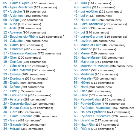
05 - Hautes-Alpes
39 - Jura
(177 communes)
(544 communes)
06 - Alpes-Maritimes
40 - Landes
(163 communes)
(331 communes)
07 - Ardèche
41 - Loir-et-Cher
(339 communes)
(291 communes)
08 - Ardennes
42 - Loire
(463 communes)
(327 communes)
09 - Ariège
43 - Haute-Loire
(332 communes)
(260 communes)
10 - Aube
44 - Loire-Atlantique
(433 communes)
(221 communes)
11 - Aude
45 - Loiret
(438 communes)
(334 communes)
12 - Aveyron
46 - Lot
(304 communes)
(340 communes)
*
13 - Bouches-du-Rhône
47 - Lot-et-Garonne
(119 communes)
(319 communes)
14 - Calvados
48 - Lozère
(706 communes)
(185 communes)
15 - Cantal
49 - Maine-et-Loire
(260 communes)
(363 communes)
16 - Charente
50 - Manche
(404 communes)
(601 communes)
17 - Charente-Maritime
51 - Marne
(472 communes)
(620 communes)
18 - Cher
52 - Haute-Marne
(290 communes)
(433 communes)
19 - Corrèze
53 - Mayenne
(286 communes)
(261 communes)
21 - Côte-d'Or
54 - Meurthe-et-Moselle
(706 communes)
(594 communes)
22 - Côtes-d'Armor
55 - Meuse
(373 communes)
(500 communes)
23 - Creuse
56 - Morbihan
(260 communes)
(261 communes)
24 - Dordogne
57 - Moselle
(557 communes)
(730 communes)
25 - Doubs
58 - Nièvre
(594 communes)
(312 communes)
26 - Drôme
59 - Nord
(369 communes)
(650 communes)
27 - Eure
60 - Oise
(675 communes)
(693 communes)
28 - Eure-et-Loir
61 - Orne
(403 communes)
(505 communes)
29 - Finistère
62 - Pas-de-Calais
(283 communes)
(895 communes)
2A - Corse-du-Sud
63 - Puy-de-Dôme
(124 communes)
(470 communes)
2B - Haute-Corse
64 - Pyrénées-Atlantiques
(236 communes)
(547 communes
30 - Gard
65 - Hautes-Pyrénées
(353 communes)
(474 communes)
31 - Haute-Garonne
66 - Pyrénées-Orientales
(589 communes)
(226 communes
32 - Gers
67 - Bas-Rhin
(463 communes)
(527 communes)
33 - Gironde
68 - Haut-Rhin
(542 communes)
(377 communes)
*
34 - Hérault
69 - Rhône
(343 communes)
(293 communes)