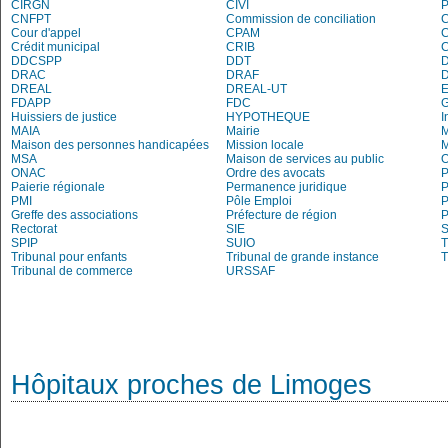
CIRGN
CIVI
P
CNFPT
Commission de conciliation
C
Cour d'appel
CPAM
C
Crédit municipal
CRIB
DDCSPP
DDT
DRAC
DRAF
DREAL
DREAL-UT
E
FDAPP
FDC
Huissiers de justice
HYPOTHEQUE
I
MAIA
Mairie
M
Maison des personnes handicapées
Mission locale
MSA
Maison de services au public
O
ONAC
Ordre des avocats
P
Paierie régionale
Permanence juridique
P
PMI
Pôle Emploi
P
Greffe des associations
Préfecture de région
P
Rectorat
SIE
S
SPIP
SUIO
T
Tribunal pour enfants
Tribunal de grande instance
T
Tribunal de commerce
URSSAF
Hôpitaux proches de Limoges