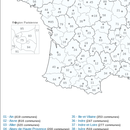
52
89
56
45
41
44
21
49
37
58
18
36
85
R�gion Parisienne
71
79
86
03
95
77
01
23
87
17
69
93
92
42
63
75
16
19
3
78
43
94
15
24
91
26
33
46
07
47
48
12
82
84
30
40
32
81
34
13
31
64
11
65
09
66
01 - Ain
35 - Ille-et-Vilaine
(419 communes)
(353 communes)
02 - Aisne
36 - Indre
(816 communes)
(247 communes)
03 - Allier
37 - Indre-et-Loire
(320 communes)
(277 communes)
04 - Alpes-de-Haute-Provence
38 - Isère
(200 communes)
(533 communes)