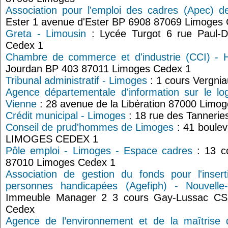
Association pour l'emploi des cadres (Apec) 
Ester 1 avenue d'Ester BP 6908 87069 Limoges
Greta - Limousin
: Lycée Turgot 6 rue Paul-D
Cedex 1
Chambre de commerce et d'industrie (CCI) - 
Jourdan BP 403 87011 Limoges Cedex 1
Tribunal administratif - Limoges
: 1 cours Vergni
Agence départementale d'information sur le l
Vienne
: 28 avenue de la Libération 87000 Limo
Crédit municipal - Limoges
: 18 rue des Tanneri
Conseil de prud'hommes de Limoges
: 41 boule
LIMOGES CEDEX 1
Pôle emploi - Limoges - Espace cadres
: 13 c
87010 Limoges Cedex 1
Association de gestion du fonds pour l'insert
personnes handicapées (Agefiph) - Nouvelle
Immeuble Manager 2 3 cours Gay-Lussac CS
Cedex
Agence de l’environnement et de la maîtrise 