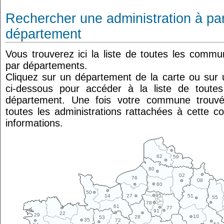
Rechercher une administration à par
département
Vous trouverez ici la liste de toutes les comm
par départements.
Cliquez sur un département de la carte ou su
ci-dessous pour accéder à la liste de tout
département. Une fois votre commune trouvé
toutes les administrations rattachées à cette 
informations.
62
59
80
02
76
08
60
50
95
14
27
51
55
78
61
77
91
22
29
10
28
53
35
72