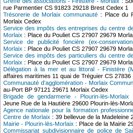
Greffe des associations - Finistère - Morlaix
: So
rue Parmentier CS 91823 29218 Brest Cedex 1
Trésorerie de Morlaix communauté
: Place du 
Morlaix Cedex
Service des impôts des entreprises du centre d
Morlaix
: Place du Pouliet CS 27907 29679 Morla
Service de publicité foncière (ex-conservati
Morlaix
: Place du Pouliet CS 27907 29679 Morla
Service des impôts des particuliers du centre d
Morlaix
: Place du Pouliet CS 27907 29679 Morla
Délégation à la mer et au littoral - Finistère (M
affaires maritimes 11 quai de Tréguier CS 2783
Communauté d'agglomération - Morlaix Commu
au-Port BP 97121 29671 Morlaix Cedex
Brigade de gendarmerie - Plourin-lès-Morlaix
:
Jeune Rue de la Hautière 29600 Plourin-lès-Morl
Agence nationale pour la formation professionne
Centre de Morlaix
: 39 bellevue de la Madeleine 
Mairie - Plourin-lès-Morlaix
: Place de la Mairie 2
Commissariat subdivisionnaire de police de Sa