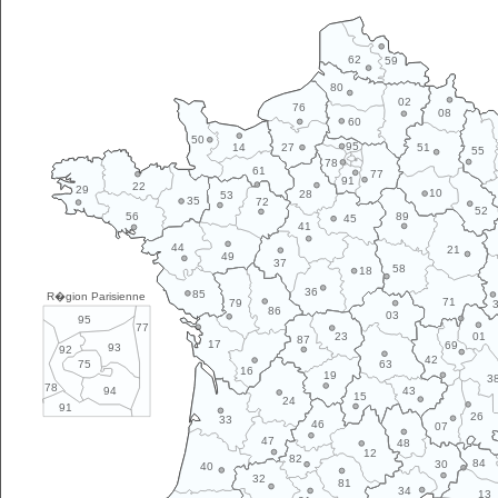
62
59
80
02
76
08
60
50
95
14
27
51
55
78
61
77
91
22
29
10
28
53
35
72
52
89
56
45
41
44
21
49
37
58
18
36
85
R�gion Parisienne
71
79
86
03
95
77
01
23
87
17
69
93
92
42
63
75
16
19
3
78
43
94
15
24
91
26
33
46
07
47
48
12
82
84
30
40
32
81
34
13