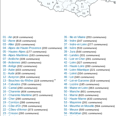
31
64
11
65
09
66
01 - Ain
35 - Ille-et-Vilaine
(419 communes)
(353 communes)
02 - Aisne
36 - Indre
(816 communes)
(247 communes)
03 - Allier
37 - Indre-et-Loire
(320 communes)
(277 communes)
04 - Alpes-de-Haute-Provence
38 - Isère
(200 communes)
(533 communes)
05 - Hautes-Alpes
39 - Jura
(177 communes)
(544 communes)
06 - Alpes-Maritimes
40 - Landes
(163 communes)
(331 communes)
07 - Ardèche
41 - Loir-et-Cher
(339 communes)
(291 communes)
08 - Ardennes
42 - Loire
(463 communes)
(327 communes)
09 - Ariège
43 - Haute-Loire
(332 communes)
(260 communes)
10 - Aube
44 - Loire-Atlantique
(433 communes)
(221 communes)
11 - Aude
45 - Loiret
(438 communes)
(334 communes)
12 - Aveyron
46 - Lot
(304 communes)
(340 communes)
*
13 - Bouches-du-Rhône
47 - Lot-et-Garonne
(119 communes)
(319 communes)
14 - Calvados
48 - Lozère
(706 communes)
(185 communes)
15 - Cantal
49 - Maine-et-Loire
(260 communes)
(363 communes)
16 - Charente
50 - Manche
(404 communes)
(601 communes)
17 - Charente-Maritime
51 - Marne
(472 communes)
(620 communes)
18 - Cher
52 - Haute-Marne
(290 communes)
(433 communes)
19 - Corrèze
53 - Mayenne
(286 communes)
(261 communes)
21 - Côte-d'Or
54 - Meurthe-et-Moselle
(706 communes)
(594 communes)
22 - Côtes-d'Armor
55 - Meuse
(373 communes)
(500 communes)
23 - Creuse
56 - Morbihan
(260 communes)
(261 communes)