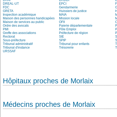
DRAF
DRDDI
DREAL-UT
EPCI
FDC
Gendarmerie
G
GRETA
Huissiers de justice
Inspection académique
MAIA
M
Maison des personnes handicapées
Mission locale
Maison de services au public
OFII
Ordre des avocats
Paierie départementale
P
PMI
Pôle Emploi
P
Greffe des associations
Préfecture de région
P
Rectorat
SIE
S
Sous-préfecture
SPIP
Tribunal administratif
Tribunal pour enfants
T
Tribunal d'instance
Trésorerie
T
URSSAF
Hôpitaux proches de Morlaix
Médecins proches de Morlaix