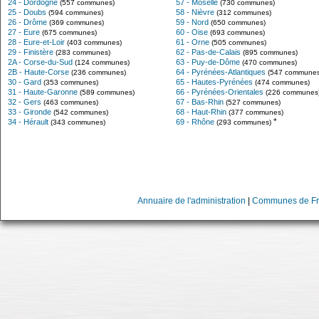
24 - Dordogne
57 - Moselle
(557 communes)
(730 communes)
25 - Doubs
58 - Nièvre
(594 communes)
(312 communes)
26 - Drôme
59 - Nord
(369 communes)
(650 communes)
27 - Eure
60 - Oise
(675 communes)
(693 communes)
28 - Eure-et-Loir
61 - Orne
(403 communes)
(505 communes)
29 - Finistère
62 - Pas-de-Calais
(283 communes)
(895 communes)
2A - Corse-du-Sud
63 - Puy-de-Dôme
(124 communes)
(470 communes)
2B - Haute-Corse
64 - Pyrénées-Atlantiques
(236 communes)
(547 communes
30 - Gard
65 - Hautes-Pyrénées
(353 communes)
(474 communes)
31 - Haute-Garonne
66 - Pyrénées-Orientales
(589 communes)
(226 communes
32 - Gers
67 - Bas-Rhin
(463 communes)
(527 communes)
33 - Gironde
68 - Haut-Rhin
(542 communes)
(377 communes)
*
34 - Hérault
69 - Rhône
(343 communes)
(293 communes)
Annuaire de l'administration
|
Communes de Fr