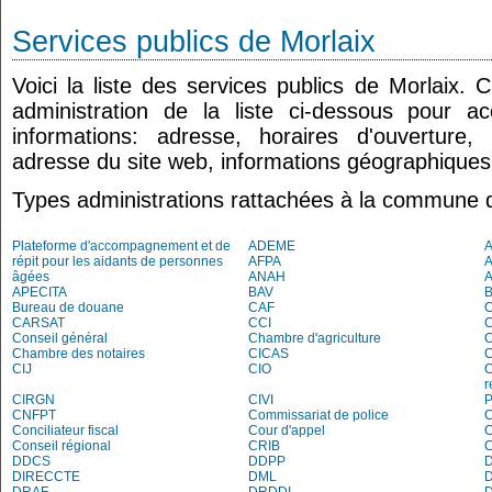
Services publics de Morlaix
Voici la liste des services publics de Morlaix. 
administration de la liste ci-dessous pour a
informations: adresse, horaires d'ouverture
adresse du site web, informations géographiques.
Types administrations rattachées à la commune d
Plateforme d'accompagnement et de
ADEME
A
répit pour les aidants de personnes
AFPA
âgées
ANAH
APECITA
BAV
Bureau de douane
CAF
C
CARSAT
CCI
Conseil général
Chambre d'agriculture
C
Chambre des notaires
CICAS
C
CIJ
CIO
C
r
CIRGN
CIVI
P
CNFPT
Commissariat de police
C
Conciliateur fiscal
Cour d'appel
Conseil régional
CRIB
DDCS
DDPP
DIRECCTE
DML