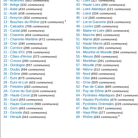
08 - Ardennes
42 - Loire
(463 communes)
(327 communes)
09 - Ariège
43 - Haute-Loire
(332 communes)
(260 communes)
10 - Aube
44 - Loire-Atlantique
(433 communes)
(221 communes)
11 - Aude
45 - Loiret
(438 communes)
(334 communes)
12 - Aveyron
46 - Lot
(304 communes)
(340 communes)
*
13 - Bouches-du-Rhône
47 - Lot-et-Garonne
(119 communes)
(319 communes)
14 - Calvados
48 - Lozère
(706 communes)
(185 communes)
15 - Cantal
49 - Maine-et-Loire
(260 communes)
(363 communes)
16 - Charente
50 - Manche
(404 communes)
(601 communes)
17 - Charente-Maritime
51 - Marne
(472 communes)
(620 communes)
18 - Cher
52 - Haute-Marne
(290 communes)
(433 communes)
19 - Corrèze
53 - Mayenne
(286 communes)
(261 communes)
21 - Côte-d'Or
54 - Meurthe-et-Moselle
(706 communes)
(594 communes)
22 - Côtes-d'Armor
55 - Meuse
(373 communes)
(500 communes)
23 - Creuse
56 - Morbihan
(260 communes)
(261 communes)
24 - Dordogne
57 - Moselle
(557 communes)
(730 communes)
25 - Doubs
58 - Nièvre
(594 communes)
(312 communes)
26 - Drôme
59 - Nord
(369 communes)
(650 communes)
27 - Eure
60 - Oise
(675 communes)
(693 communes)
28 - Eure-et-Loir
61 - Orne
(403 communes)
(505 communes)
29 - Finistère
62 - Pas-de-Calais
(283 communes)
(895 communes)
2A - Corse-du-Sud
63 - Puy-de-Dôme
(124 communes)
(470 communes)
2B - Haute-Corse
64 - Pyrénées-Atlantiques
(236 communes)
(547 communes
30 - Gard
65 - Hautes-Pyrénées
(353 communes)
(474 communes)
31 - Haute-Garonne
66 - Pyrénées-Orientales
(589 communes)
(226 communes
32 - Gers
67 - Bas-Rhin
(463 communes)
(527 communes)
33 - Gironde
68 - Haut-Rhin
(542 communes)
(377 communes)
*
34 - Hérault
69 - Rhône
(343 communes)
(293 communes)