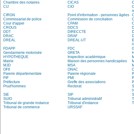
Chambre des notaires
CICAS
C
CIJ
CIO
C
r
CIRGN
Point d'information - personnes âgées
Commissariat de police
Commission de conciliation
C
Cour d'appel
CPAM
C
CROUS
DDCS
DDT
DIRECCTE
DRAC
DRAF
DREAL
DREAL-UT
E
l
FDAPP
FDC
G
Gendarmerie motorisée
GRETA
H
HYPOTHEQUE
Inspection académique
Mairie
Maison des personnes handicapées
M
MJD
MSA
M
OFII
ONAC
O
Paierie départementale
Paierie régionale
P
PIF
PMI
P
Préfecture
Greffe des associations
P
Prud'hommes
Rectorat
S
l
SIE
SIP
S
SUIO
Tribunal administratif
T
Tribunal de grande instance
Tribunal d'instance
T
Tribunal de commerce
URSSAF