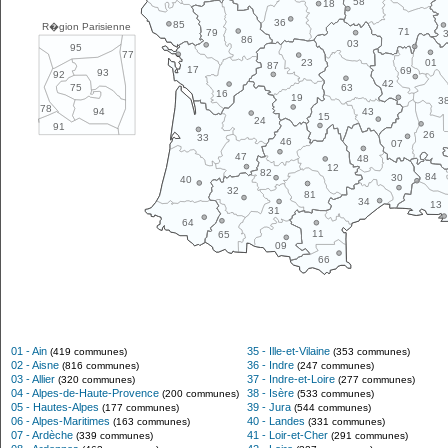
58
18
36
85
R�gion Parisienne
71
79
86
03
95
77
01
23
87
17
69
93
92
42
63
75
16
19
3
78
43
94
15
24
91
26
33
46
07
47
48
12
82
84
30
40
32
81
34
13
31
64
11
65
09
66
01 - Ain
35 - Ille-et-Vilaine
(419 communes)
(353 communes)
02 - Aisne
36 - Indre
(816 communes)
(247 communes)
03 - Allier
37 - Indre-et-Loire
(320 communes)
(277 communes)
04 - Alpes-de-Haute-Provence
38 - Isère
(200 communes)
(533 communes)
05 - Hautes-Alpes
39 - Jura
(177 communes)
(544 communes)
06 - Alpes-Maritimes
40 - Landes
(163 communes)
(331 communes)
07 - Ardèche
41 - Loir-et-Cher
(339 communes)
(291 communes)