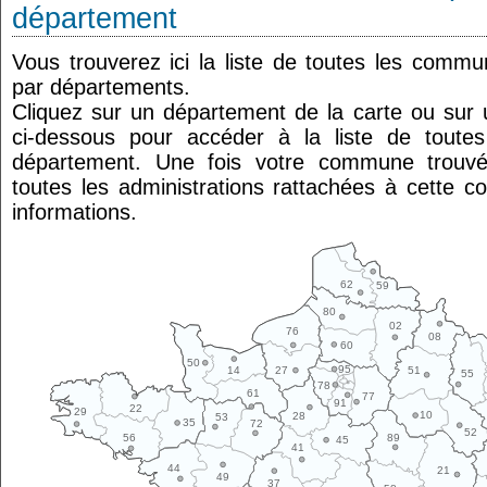
département
Vous trouverez ici la liste de toutes les comm
par départements.
Cliquez sur un département de la carte ou su
ci-dessous pour accéder à la liste de tout
département. Une fois votre commune trouvé
toutes les administrations rattachées à cette 
informations.
62
59
80
02
76
08
60
50
95
14
27
51
55
78
61
77
91
22
29
10
28
53
35
72
52
89
56
45
41
44
21
49
37