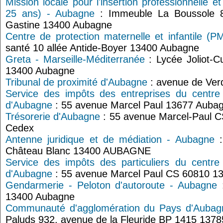
Mission locale pour l'insertion professionnelle e
25 ans) - Aubagne
: Immeuble La Boussole 
Gastine 13400 Aubagne
Centre de protection maternelle et infantile (
santé 10 allée Antide-Boyer 13400 Aubagne
Greta - Marseille-Méditerranée
: Lycée Joliot-
13400 Aubagne
Tribunal de proximité d'Aubagne
: avenue de Ve
Service des impôts des entreprises du centre
d'Aubagne
: 55 avenue Marcel Paul 13677 Auba
Trésorerie d'Aubagne
: 55 avenue Marcel-Paul 
Cedex
Antenne juridique et de médiation - Aubagne
:
Château Blanc 13400 AUBAGNE
Service des impôts des particuliers du centre
d'Aubagne
: 55 avenue Marcel Paul CS 60810 1
Gendarmerie - Peloton d'autoroute - Aubagne
:
13400 Aubagne
Communauté d'agglomération du Pays d'Aubagne
Paluds 932, avenue de la Fleuride BP 1415 137