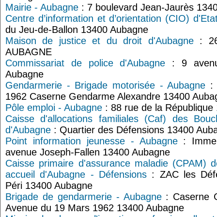
Mairie - Aubagne
: 7 boulevard Jean-Jaurès 134
Centre d’information et d’orientation (CIO) d'Et
du Jeu-de-Ballon 13400 Aubagne
Maison de justice et du droit d'Aubagne
: 26
AUBAGNE
Commissariat de police d'Aubagne
: 9 avenu
Aubagne
Gendarmerie - Brigade motorisée - Aubagne
: 
1962 Caserne Gendarme Alexandre 13400 Auba
Pôle emploi - Aubagne
: 88 rue de la Républiqu
Caisse d'allocations familiales (Caf) des Bou
d'Aubagne
: Quartier des Défensions 13400 Aub
Point information jeunesse - Aubagne
: Immeu
avenue Joseph-Fallen 13400 Aubagne
Caisse primaire d'assurance maladie (CPAM) 
accueil d'Aubagne - Défensions
: ZAC les Défe
Péri 13400 Aubagne
Brigade de gendarmerie - Aubagne
: Caserne 
Avenue du 19 Mars 1962 13400 Aubagne