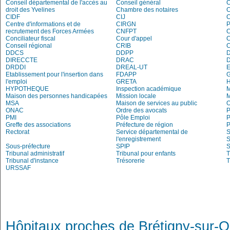
Conseil départemental de l'accès au
Conseil général
C
droit des Yvelines
Chambre des notaires
CIDF
CIJ
C
Centre d'informations et de
CIRGN
P
recrutement des Forces Armées
CNFPT
C
Conciliateur fiscal
Cour d'appel
Conseil régional
CRIB
DDCS
DDPP
DIRECCTE
DRAC
DRDDI
DREAL-UT
E
Etablissement pour l'insertion dans
FDAPP
G
l'emploi
GRETA
H
HYPOTHEQUE
Inspection académique
M
Maison des personnes handicapées
Mission locale
MSA
Maison de services au public
O
ONAC
Ordre des avocats
P
PMI
Pôle Emploi
P
Greffe des associations
Préfecture de région
P
Rectorat
Service départemental de
S
l'enregistrement
S
Sous-préfecture
SPIP
Tribunal administratif
Tribunal pour enfants
T
Tribunal d'instance
Trésorerie
T
URSSAF
Hôpitaux proches de Brétigny-sur-O