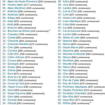
04 - Alpes-de-Haute-Provence
38 - Isère
(200 communes)
(533 communes)
05 - Hautes-Alpes
39 - Jura
(177 communes)
(544 communes)
06 - Alpes-Maritimes
40 - Landes
(163 communes)
(331 communes)
07 - Ardèche
41 - Loir-et-Cher
(339 communes)
(291 communes)
08 - Ardennes
42 - Loire
(463 communes)
(327 communes)
09 - Ariège
43 - Haute-Loire
(332 communes)
(260 communes)
10 - Aube
44 - Loire-Atlantique
(433 communes)
(221 communes)
11 - Aude
45 - Loiret
(438 communes)
(334 communes)
12 - Aveyron
46 - Lot
(304 communes)
(340 communes)
*
13 - Bouches-du-Rhône
47 - Lot-et-Garonne
(119 communes)
(319 communes)
14 - Calvados
48 - Lozère
(706 communes)
(185 communes)
15 - Cantal
49 - Maine-et-Loire
(260 communes)
(363 communes)
16 - Charente
50 - Manche
(404 communes)
(601 communes)
17 - Charente-Maritime
51 - Marne
(472 communes)
(620 communes)
18 - Cher
52 - Haute-Marne
(290 communes)
(433 communes)
19 - Corrèze
53 - Mayenne
(286 communes)
(261 communes)
21 - Côte-d'Or
54 - Meurthe-et-Moselle
(706 communes)
(594 communes)
22 - Côtes-d'Armor
55 - Meuse
(373 communes)
(500 communes)
23 - Creuse
56 - Morbihan
(260 communes)
(261 communes)
24 - Dordogne
57 - Moselle
(557 communes)
(730 communes)
25 - Doubs
58 - Nièvre
(594 communes)
(312 communes)
26 - Drôme
59 - Nord
(369 communes)
(650 communes)
27 - Eure
60 - Oise
(675 communes)
(693 communes)
28 - Eure-et-Loir
61 - Orne
(403 communes)
(505 communes)
29 - Finistère
62 - Pas-de-Calais
(283 communes)
(895 communes)
2A - Corse-du-Sud
63 - Puy-de-Dôme
(124 communes)
(470 communes)
2B - Haute-Corse
64 - Pyrénées-Atlantiques
(236 communes)
(547 communes
30 - Gard
65 - Hautes-Pyrénées
(353 communes)
(474 communes)
31 - Haute-Garonne
66 - Pyrénées-Orientales
(589 communes)
(226 communes
32 - Gers
67 - Bas-Rhin
(463 communes)
(527 communes)
33 - Gironde
68 - Haut-Rhin
(542 communes)
(377 communes)
*
34 - Hérault
69 - Rhône
(343 communes)
(293 communes)