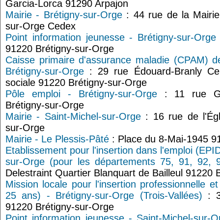
Garcia-Lorca 91290 Arpajon
Mairie - Brétigny-sur-Orge
: 44 rue de la Mairi
sur-Orge Cedex
Point information jeunesse - Brétigny-sur-Orge
91220 Brétigny-sur-Orge
Caisse primaire d'assurance maladie (CPAM) de
Brétigny-sur-Orge
: 29 rue Édouard-Branly Ce
sociale 91220 Brétigny-sur-Orge
Pôle emploi - Brétigny-sur-Orge
: 11 rue Ge
Brétigny-sur-Orge
Mairie - Saint-Michel-sur-Orge
: 16 rue de l'Égl
sur-Orge
Mairie - Le Plessis-Pâté
: Place du 8-Mai-1945 9
Etablissement pour l'insertion dans l'emploi (EPI
sur-Orge (pour les départements 75, 91, 92, 9
Delestraint Quartier Blanquart de Bailleul 91220 
Mission locale pour l'insertion professionnelle e
25 ans) - Brétigny-sur-Orge (Trois-Vallées)
: 3
91220 Brétigny-sur-Orge
Point information jeunesse - Saint-Michel-sur-O