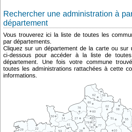
Rechercher une administration à par
département
Vous trouverez ici la liste de toutes les comm
par départements.
Cliquez sur un département de la carte ou su
ci-dessous pour accéder à la liste de tout
département. Une fois votre commune trouvé
toutes les administrations rattachées à cette 
informations.
62
59
80
02
76
08
60
50
95
14
27
51
55
78
61
77
91
22
29
10
28
53