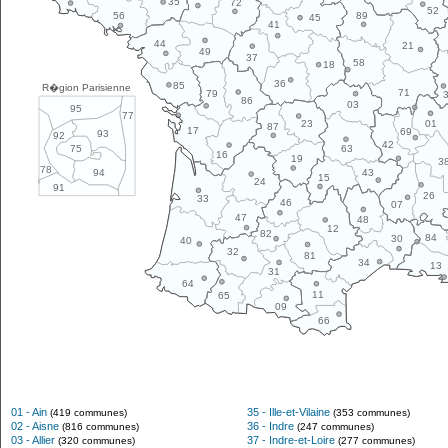
35
72
52
89
56
45
41
44
21
49
37
58
18
36
85
R�gion Parisienne
71
79
86
03
95
77
01
23
87
17
69
93
92
42
63
75
16
19
3
78
43
94
15
24
91
26
33
46
07
47
48
12
82
84
30
40
32
81
34
13
31
64
11
65
09
66
01 - Ain
35 - Ille-et-Vilaine
(419 communes)
(353 communes)
02 - Aisne
36 - Indre
(816 communes)
(247 communes)
03 - Allier
37 - Indre-et-Loire
(320 communes)
(277 communes)