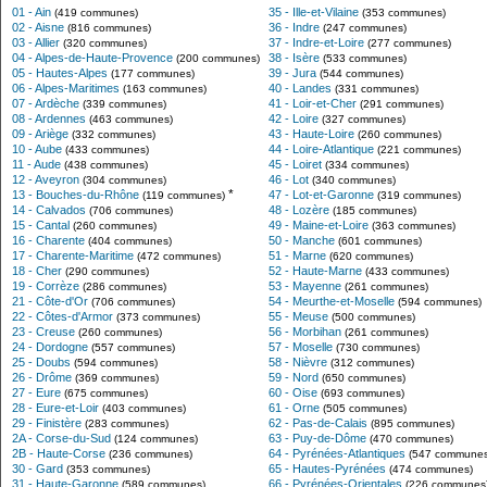
01 - Ain
35 - Ille-et-Vilaine
(419 communes)
(353 communes)
02 - Aisne
36 - Indre
(816 communes)
(247 communes)
03 - Allier
37 - Indre-et-Loire
(320 communes)
(277 communes)
04 - Alpes-de-Haute-Provence
38 - Isère
(200 communes)
(533 communes)
05 - Hautes-Alpes
39 - Jura
(177 communes)
(544 communes)
06 - Alpes-Maritimes
40 - Landes
(163 communes)
(331 communes)
07 - Ardèche
41 - Loir-et-Cher
(339 communes)
(291 communes)
08 - Ardennes
42 - Loire
(463 communes)
(327 communes)
09 - Ariège
43 - Haute-Loire
(332 communes)
(260 communes)
10 - Aube
44 - Loire-Atlantique
(433 communes)
(221 communes)
11 - Aude
45 - Loiret
(438 communes)
(334 communes)
12 - Aveyron
46 - Lot
(304 communes)
(340 communes)
*
13 - Bouches-du-Rhône
47 - Lot-et-Garonne
(119 communes)
(319 communes)
14 - Calvados
48 - Lozère
(706 communes)
(185 communes)
15 - Cantal
49 - Maine-et-Loire
(260 communes)
(363 communes)
16 - Charente
50 - Manche
(404 communes)
(601 communes)
17 - Charente-Maritime
51 - Marne
(472 communes)
(620 communes)
18 - Cher
52 - Haute-Marne
(290 communes)
(433 communes)
19 - Corrèze
53 - Mayenne
(286 communes)
(261 communes)
21 - Côte-d'Or
54 - Meurthe-et-Moselle
(706 communes)
(594 communes)
22 - Côtes-d'Armor
55 - Meuse
(373 communes)
(500 communes)
23 - Creuse
56 - Morbihan
(260 communes)
(261 communes)
24 - Dordogne
57 - Moselle
(557 communes)
(730 communes)
25 - Doubs
58 - Nièvre
(594 communes)
(312 communes)
26 - Drôme
59 - Nord
(369 communes)
(650 communes)
27 - Eure
60 - Oise
(675 communes)
(693 communes)
28 - Eure-et-Loir
61 - Orne
(403 communes)
(505 communes)
29 - Finistère
62 - Pas-de-Calais
(283 communes)
(895 communes)
2A - Corse-du-Sud
63 - Puy-de-Dôme
(124 communes)
(470 communes)
2B - Haute-Corse
64 - Pyrénées-Atlantiques
(236 communes)
(547 communes
30 - Gard
65 - Hautes-Pyrénées
(353 communes)
(474 communes)
31 - Haute-Garonne
66 - Pyrénées-Orientales
(589 communes)
(226 communes