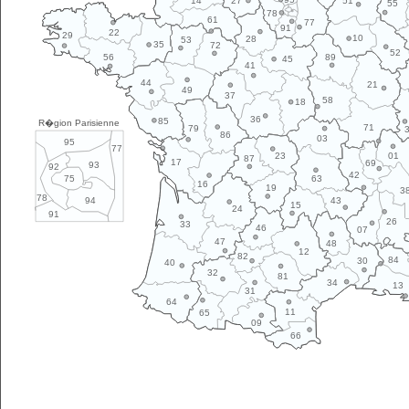
14
27
51
55
78
61
77
91
22
29
10
28
53
35
72
52
89
56
45
41
44
21
49
37
58
18
36
85
R�gion Parisienne
71
79
86
03
95
77
01
23
87
17
69
93
92
42
63
75
16
19
3
78
43
94
15
24
91
26
33
46
07
47
48
12
82
84
30
40
32
81
34
13
31
64
11
65
09
66