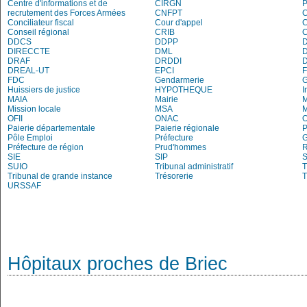
Centre d'informations et de
CIRGN
P
recrutement des Forces Armées
CNFPT
C
Conciliateur fiscal
Cour d'appel
Conseil régional
CRIB
DDCS
DDPP
DIRECCTE
DML
DRAF
DRDDI
DREAL-UT
EPCI
FDC
Gendarmerie
Huissiers de justice
HYPOTHEQUE
I
MAIA
Mairie
M
Mission locale
MSA
M
OFII
ONAC
O
Paierie départementale
Paierie régionale
P
Pôle Emploi
Préfecture
G
Préfecture de région
Prud'hommes
R
SIE
SIP
S
SUIO
Tribunal administratif
T
Tribunal de grande instance
Trésorerie
T
URSSAF
Hôpitaux proches de Briec