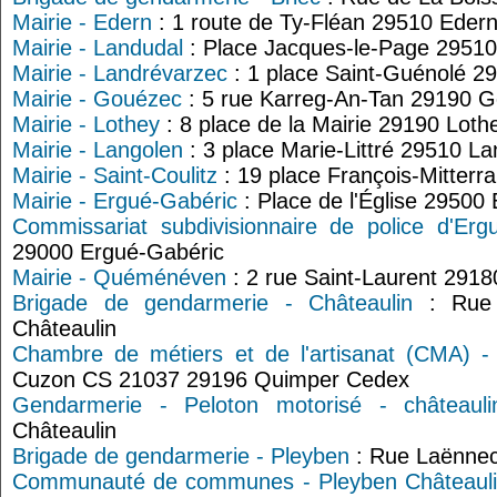
Mairie - Edern
: 1 route de Ty-Fléan 29510 Eder
Mairie - Landudal
: Place Jacques-le-Page 29510
Mairie - Landrévarzec
: 1 place Saint-Guénolé 2
Mairie - Gouézec
: 5 rue Karreg-An-Tan 29190 
Mairie - Lothey
: 8 place de la Mairie 29190 Loth
Mairie - Langolen
: 3 place Marie-Littré 29510 L
Mairie - Saint-Coulitz
: 19 place François-Mitterr
Mairie - Ergué-Gabéric
: Place de l'Église 29500
Commissariat subdivisionnaire de police d'Erg
29000 Ergué-Gabéric
Mairie - Quéménéven
: 2 rue Saint-Laurent 29
Brigade de gendarmerie - Châteaulin
: Rue 
Châteaulin
Chambre de métiers et de l'artisanat (CMA) - 
Cuzon CS 21037 29196 Quimper Cedex
Gendarmerie - Peloton motorisé - châteauli
Châteaulin
Brigade de gendarmerie - Pleyben
: Rue Laënnec
Communauté de communes - Pleyben Châteauli