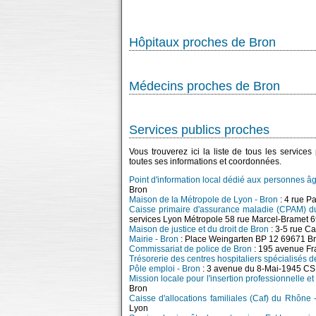
Hôpitaux proches de Bron
Médecins proches de Bron
Services publics proches
Vous trouverez ici la liste de tous les service
toutes ses informations et coordonnées.
Point d'information local dédié aux personnes â
Bron
Maison de la Métropole de Lyon - Bron
: 4 rue P
Caisse primaire d'assurance maladie (CPAM) d
services Lyon Métropole 58 rue Marcel-Bramet 
Maison de justice et du droit de Bron
: 3-5 rue C
Mairie - Bron
: Place Weingarten BP 12 69671 B
Commissariat de police de Bron
: 195 avenue Fr
Trésorerie des centres hospitaliers spécialisés 
Pôle emploi - Bron
: 3 avenue du 8-Mai-1945 C
Mission locale pour l'insertion professionnelle e
Bron
Caisse d'allocations familiales (Caf) du Rhône
Lyon