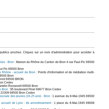
s publics proches. Cliquez sur un nom d'administration pour accéder à
gées - Bron
: Maison du Rhône du Canton de Bron 4 rue Paul-Pic 69500
aul Pic 69500 Bron
u Rhône - accueil de Bron
: Points d'information et de médiation multi-
69500 Bron
arnot 69500 BRON
ron Cedex
anklin-Roosevelt 69500 Bron
de Bron
: 95 boulevard Pinel 69677 Bron Cedex
S 22309 69500 Bron Cedex
t sociale des jeunes (16-25 ans) - Bron
: 1 avenue du 8-Mai-1945 69500
 - accueil de Lyon - 8e arrondissement
: 1 place du 8-Mai-1945 69008