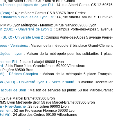
: 14, rue Albert-Camus CS 7 69676 Bron Cedex
es finances publiques de Lyon Est
: 14, rue Albert-Camus CS 12 69676
 (Bron)
: 14, rue Albert-Camus CS 8 69676 Bron Cedex
es finances publiques de Lyon Est
: 14, rue Albert-Camus CS 11 69676
 PIMMS Lyon Métropole - Mermoz 34 rue Narvick 69008 Lyon
tion (SUIO) - Université de Lyon 2
: Campus Porte-des-Alpes 5 avenue
on (SUIO) - Université Lyon 2
: Campus Porte-des-Alpes 5 avenue Pierre-
gées - Vénissieux
: Maison de la métropole 3 bis place Grand-Clément
s âgées - Lyon
: Maison de la métropole pour les solidarités 1 place
ssement Est
: 1 place Latarjet 69008 Lyon
rd
: 3 bis Place Jules Grandclément 69200 Vénissieux
 la Pagère 69500 Bron
PMI) - Décines-Charpieu
: Maison de la métropole 5 place François-
tion (SUIO) - Université Lyon 1 - Secteur santé
: 8 avenue Rockefeller
- accueil de Bron
: Maison de services au public 58 rue Marcel-Bramet
: 52 rue Marcel Bramet 69500 Bron
MMS Lyon Métropole Bron 58 rue Marcel-Bramet 69500 Bron
yon - Rive-Gauche
: 28 rue Julien 69003 Lyon
ssement
: 52 rue Professeur Florence 69003 Lyon
el Air)
: 24 allée des Cèdres 69100 Villeurbanne