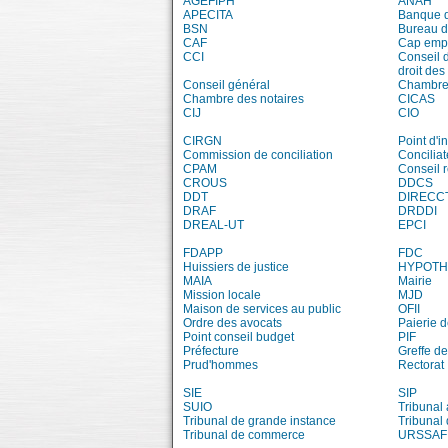
AGEFIPH
ANAH
APECITA
Banque 
BSN
Bureau 
CAF
Cap emp
CCI
Conseil 
droit des
Conseil général
Chambre 
Chambre des notaires
CICAS
CIJ
CIO
CIRGN
Point d'
Commission de conciliation
Conciliat
CPAM
Conseil 
CROUS
DDCS
DDT
DIRECC
DRAF
DRDDI
DREAL-UT
EPCI
FDAPP
FDC
Huissiers de justice
HYPOT
MAIA
Mairie
Mission locale
MJD
Maison de services au public
OFII
Ordre des avocats
Paierie 
Point conseil budget
PIF
Préfecture
Greffe de
Prud'hommes
Rectorat
SIE
SIP
SUIO
Tribunal 
Tribunal de grande instance
Tribunal 
Tribunal de commerce
URSSAF