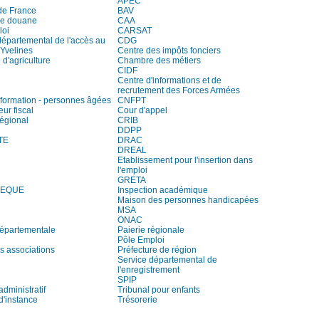
APEC
de France
BAV
de douane
CAA
loi
CARSAT
départemental de l'accès au
CDG
 Yvelines
Centre des impôts fonciers
d'agriculture
Chambre des métiers
CIDF
Centre d'informations et de
recrutement des Forces Armées
information - personnes âgées
CNFPT
eur fiscal
Cour d'appel
régional
CRIB
DDPP
TE
DRAC
DREAL
Etablissement pour l'insertion dans
l'emploi
GRETA
HEQUE
Inspection académique
Maison des personnes handicapées
MSA
ONAC
départementale
Paierie régionale
Pôle Emploi
s associations
Préfecture de région
Service départemental de
l'enregistrement
SPIP
administratif
Tribunal pour enfants
d'instance
Trésorerie