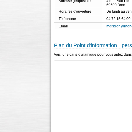
Adresse géopostale
4 rue Paul-Pic
69500 Bron
Horaires d'ouverture
Du lundi au ve
Téléphone
04 72 15 64 00
Email
mdr.bron@rhone
Plan du Point d'information - pe
Voici une carte dynamique pour vous aidez dans l