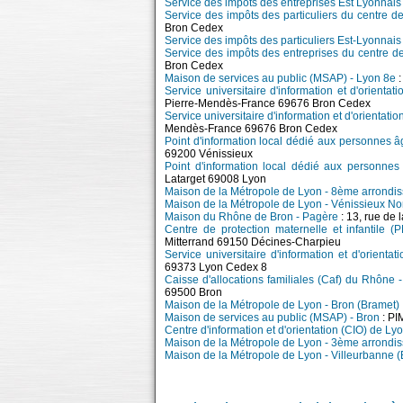
Service des impôts des entreprises Est Lyonnais
Service des impôts des particuliers du centre d
Bron Cedex
Service des impôts des particuliers Est-Lyonnais
Service des impôts des entreprises du centre d
Bron Cedex
Maison de services au public (MSAP) - Lyon 8e
:
Service universitaire d'information et d'orienta
Pierre-Mendès-France 69676 Bron Cedex
Service universitaire d'information et d'orientati
Mendès-France 69676 Bron Cedex
Point d'information local dédié aux personnes â
69200 Vénissieux
Point d'information local dédié aux personne
Latarget 69008 Lyon
Maison de la Métropole de Lyon - 8ème arrondi
Maison de la Métropole de Lyon - Vénissieux No
Maison du Rhône de Bron - Pagère
: 13, rue de
Centre de protection maternelle et infantile (
Mitterrand 69150 Décines-Charpieu
Service universitaire d'information et d'orienta
69373 Lyon Cedex 8
Caisse d'allocations familiales (Caf) du Rhône 
69500 Bron
Maison de la Métropole de Lyon - Bron (Bramet)
Maison de services au public (MSAP) - Bron
: PI
Centre d'information et d'orientation (CIO) de L
Maison de la Métropole de Lyon - 3ème arrondi
Maison de la Métropole de Lyon - Villeurbanne (B