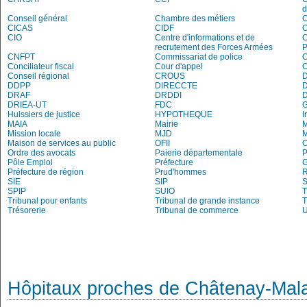
d
Conseil général
Chambre des métiers
C
CICAS
CIDF
C
CIO
Centre d'informations et de
recrutement des Forces Armées
P
CNFPT
Commissariat de police
C
Conciliateur fiscal
Cour d'appel
Conseil régional
CROUS
DDPP
DIRECCTE
DRAF
DRDDI
DRIEA-UT
FDC
Huissiers de justice
HYPOTHEQUE
I
MAIA
Mairie
M
Mission locale
MJD
Maison de services au public
OFII
Ordre des avocats
Paierie départementale
P
Pôle Emploi
Préfecture
G
Préfecture de région
Prud'hommes
R
SIE
SIP
S
SPIP
SUIO
T
Tribunal pour enfants
Tribunal de grande instance
T
Trésorerie
Tribunal de commerce
Hôpitaux proches de Châtenay-Mal