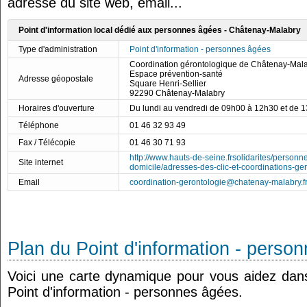
adresse du site web, email...
Point d'information local dédié aux personnes âgées - Châtenay-Malabry
Type d'administration
Point d'information - personnes âgées
Coordination gérontologique de Châtenay-Mal
Espace prévention-santé
Adresse géopostale
Square Henri-Sellier
92290 Châtenay-Malabry
Horaires d'ouverture
Du lundi au vendredi de 09h00 à 12h30 et de 
Téléphone
01 46 32 93 49
Fax / Télécopie
01 46 30 71 93
http://www.hauts-de-seine.frsolidarites/person
Site internet
domicile/adresses-des-clic-et-coordinations-ge
Email
coordination-gerontologie@chatenay-malabry.f
Plan du Point d'information - perso
Voici une carte dynamique pour vous aidez dans 
Point d'information - personnes âgées.