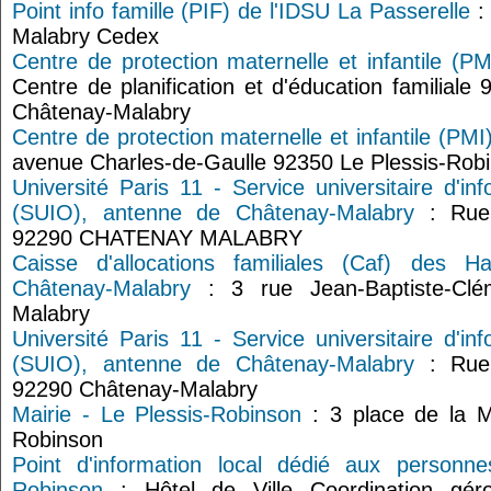
Point info famille (PIF) de l'IDSU La Passerelle
:
Malabry Cedex
Centre de protection maternelle et infantile (P
Centre de planification et d'éducation familiale
Châtenay-Malabry
Centre de protection maternelle et infantile (PMI
avenue Charles-de-Gaulle 92350 Le Plessis-Rob
Université Paris 11 - Service universitaire d'inf
(SUIO), antenne de Châtenay-Malabry
: Rue 
92290 CHATENAY MALABRY
Caisse d'allocations familiales (Caf) des Ha
Châtenay-Malabry
: 3 rue Jean-Baptiste-Clé
Malabry
Université Paris 11 - Service universitaire d'inf
(SUIO), antenne de Châtenay-Malabry
: Rue 
92290 Châtenay-Malabry
Mairie - Le Plessis-Robinson
: 3 place de la M
Robinson
Point d'information local dédié aux personn
Robinson
: Hôtel de Ville Coordination géro