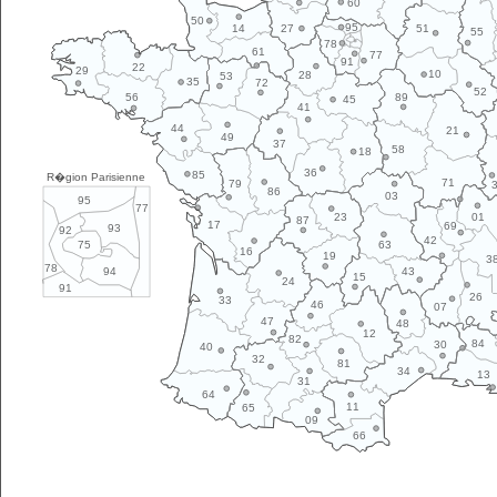
60
50
95
14
27
51
55
78
61
77
91
22
29
10
28
53
35
72
52
89
56
45
41
44
21
49
37
58
18
36
85
R�gion Parisienne
71
79
86
03
95
77
01
23
87
17
69
93
92
42
63
75
16
19
3
78
43
94
15
24
91
26
33
46
07
47
48
12
82
84
30
40
32
81
34
13
31
64
11
65
09
66