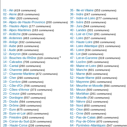
01 - Ain
35 - Ille-et-Vilaine
(419 communes)
(353 communes)
02 - Aisne
36 - Indre
(816 communes)
(247 communes)
03 - Allier
37 - Indre-et-Loire
(320 communes)
(277 communes)
04 - Alpes-de-Haute-Provence
38 - Isère
(200 communes)
(533 communes)
05 - Hautes-Alpes
39 - Jura
(177 communes)
(544 communes)
06 - Alpes-Maritimes
40 - Landes
(163 communes)
(331 communes)
07 - Ardèche
41 - Loir-et-Cher
(339 communes)
(291 communes)
08 - Ardennes
42 - Loire
(463 communes)
(327 communes)
09 - Ariège
43 - Haute-Loire
(332 communes)
(260 communes)
10 - Aube
44 - Loire-Atlantique
(433 communes)
(221 communes)
11 - Aude
45 - Loiret
(438 communes)
(334 communes)
12 - Aveyron
46 - Lot
(304 communes)
(340 communes)
*
13 - Bouches-du-Rhône
47 - Lot-et-Garonne
(119 communes)
(319 communes)
14 - Calvados
48 - Lozère
(706 communes)
(185 communes)
15 - Cantal
49 - Maine-et-Loire
(260 communes)
(363 communes)
16 - Charente
50 - Manche
(404 communes)
(601 communes)
17 - Charente-Maritime
51 - Marne
(472 communes)
(620 communes)
18 - Cher
52 - Haute-Marne
(290 communes)
(433 communes)
19 - Corrèze
53 - Mayenne
(286 communes)
(261 communes)
21 - Côte-d'Or
54 - Meurthe-et-Moselle
(706 communes)
(594 communes)
22 - Côtes-d'Armor
55 - Meuse
(373 communes)
(500 communes)
23 - Creuse
56 - Morbihan
(260 communes)
(261 communes)
24 - Dordogne
57 - Moselle
(557 communes)
(730 communes)
25 - Doubs
58 - Nièvre
(594 communes)
(312 communes)
26 - Drôme
59 - Nord
(369 communes)
(650 communes)
27 - Eure
60 - Oise
(675 communes)
(693 communes)
28 - Eure-et-Loir
61 - Orne
(403 communes)
(505 communes)
29 - Finistère
62 - Pas-de-Calais
(283 communes)
(895 communes)
2A - Corse-du-Sud
63 - Puy-de-Dôme
(124 communes)
(470 communes)
2B - Haute-Corse
64 - Pyrénées-Atlantiques
(236 communes)
(547 communes