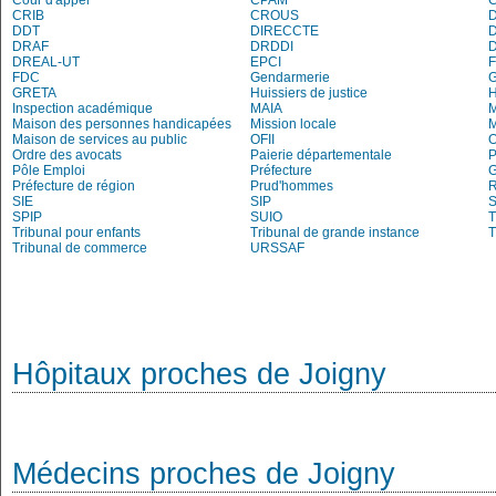
Cour d'appel
CPAM
C
CRIB
CROUS
DDT
DIRECCTE
DRAF
DRDDI
DREAL-UT
EPCI
FDC
Gendarmerie
G
GRETA
Huissiers de justice
Inspection académique
MAIA
M
Maison des personnes handicapées
Mission locale
Maison de services au public
OFII
Ordre des avocats
Paierie départementale
P
Pôle Emploi
Préfecture
G
Préfecture de région
Prud'hommes
R
SIE
SIP
S
SPIP
SUIO
T
Tribunal pour enfants
Tribunal de grande instance
T
Tribunal de commerce
URSSAF
Hôpitaux proches de Joigny
Médecins proches de Joigny