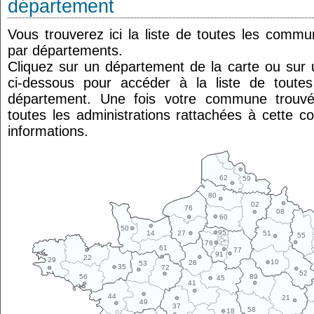
département
Vous trouverez ici la liste de toutes les comm
par départements.
Cliquez sur un département de la carte ou su
ci-dessous pour accéder à la liste de tout
département. Une fois votre commune trouvé
toutes les administrations rattachées à cette 
informations.
62
59
80
02
76
08
60
50
95
14
27
51
55
78
61
77
91
22
29
10
28
53
35
72
52
89
56
45
41
44
21
49
37
58
18