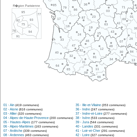
36
85
R�gion Parisienne
71
79
86
03
95
77
01
23
87
17
69
93
92
42
63
75
16
19
3
78
43
94
15
24
91
26
33
46
07
47
48
12
82
84
30
40
32
81
34
13
31
64
11
65
09
66
01 - Ain
35 - Ille-et-Vilaine
(419 communes)
(353 communes)
02 - Aisne
36 - Indre
(816 communes)
(247 communes)
03 - Allier
37 - Indre-et-Loire
(320 communes)
(277 communes)
04 - Alpes-de-Haute-Provence
38 - Isère
(200 communes)
(533 communes)
05 - Hautes-Alpes
39 - Jura
(177 communes)
(544 communes)
06 - Alpes-Maritimes
40 - Landes
(163 communes)
(331 communes)
07 - Ardèche
41 - Loir-et-Cher
(339 communes)
(291 communes)
08 - Ardennes
42 - Loire
(463 communes)
(327 communes)