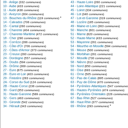
09 - Ariège
43 - Haute-Loire
(332 communes)
(260 communes)
10 - Aube
44 - Loire-Atlantique
(433 communes)
(221 communes)
11 - Aude
45 - Loiret
(438 communes)
(334 communes)
12 - Aveyron
46 - Lot
(304 communes)
(340 communes)
*
13 - Bouches-du-Rhône
47 - Lot-et-Garonne
(119 communes)
(319 communes)
14 - Calvados
48 - Lozère
(706 communes)
(185 communes)
15 - Cantal
49 - Maine-et-Loire
(260 communes)
(363 communes)
16 - Charente
50 - Manche
(404 communes)
(601 communes)
17 - Charente-Maritime
51 - Marne
(472 communes)
(620 communes)
18 - Cher
52 - Haute-Marne
(290 communes)
(433 communes)
19 - Corrèze
53 - Mayenne
(286 communes)
(261 communes)
21 - Côte-d'Or
54 - Meurthe-et-Moselle
(706 communes)
(594 communes)
22 - Côtes-d'Armor
55 - Meuse
(373 communes)
(500 communes)
23 - Creuse
56 - Morbihan
(260 communes)
(261 communes)
24 - Dordogne
57 - Moselle
(557 communes)
(730 communes)
25 - Doubs
58 - Nièvre
(594 communes)
(312 communes)
26 - Drôme
59 - Nord
(369 communes)
(650 communes)
27 - Eure
60 - Oise
(675 communes)
(693 communes)
28 - Eure-et-Loir
61 - Orne
(403 communes)
(505 communes)
29 - Finistère
62 - Pas-de-Calais
(283 communes)
(895 communes)
2A - Corse-du-Sud
63 - Puy-de-Dôme
(124 communes)
(470 communes)
2B - Haute-Corse
64 - Pyrénées-Atlantiques
(236 communes)
(547 communes
30 - Gard
65 - Hautes-Pyrénées
(353 communes)
(474 communes)
31 - Haute-Garonne
66 - Pyrénées-Orientales
(589 communes)
(226 communes
32 - Gers
67 - Bas-Rhin
(463 communes)
(527 communes)
33 - Gironde
68 - Haut-Rhin
(542 communes)
(377 communes)
*
34 - Hérault
69 - Rhône
(343 communes)
(293 communes)