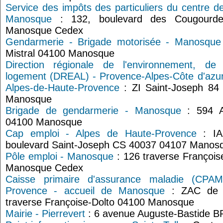
Service des impôts des particuliers du centre d
Manosque
: 132, boulevard des Cougourde
Manosque Cedex
Gendarmerie - Brigade motorisée - Manosque
Mistral 04100 Manosque
Direction régionale de l'environnement, d
logement (DREAL) - Provence-Alpes-Côte d'azur
Alpes-de-Haute-Provence
: ZI Saint-Joseph 84 
Manosque
Brigade de gendarmerie - Manosque
: 594 Av
04100 Manosque
Cap emploi - Alpes de Haute-Provence
: IA
boulevard Saint-Joseph CS 40037 04107 Manos
Pôle emploi - Manosque
: 126 traverse Françoi
Manosque Cedex
Caisse primaire d'assurance maladie (CPAM
Provence - accueil de Manosque
: ZAC de C
traverse Françoise-Dolto 04100 Manosque
Mairie - Pierrevert
: 6 avenue Auguste-Bastide BP