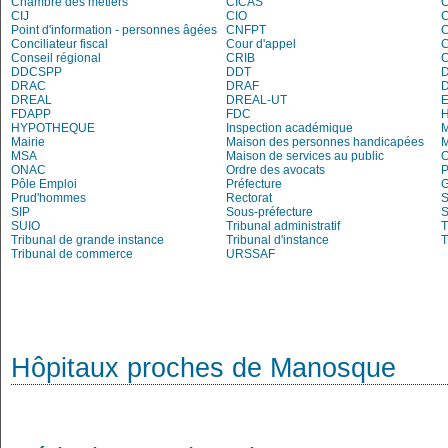
Chambre des métiers
CICAS
C
CIJ
CIO
Point d'information - personnes âgées
CNFPT
C
Conciliateur fiscal
Cour d'appel
Conseil régional
CRIB
DDCSPP
DDT
DRAC
DRAF
DREAL
DREAL-UT
E
FDAPP
FDC
H
HYPOTHEQUE
Inspection académique
Mairie
Maison des personnes handicapées
M
MSA
Maison de services au public
O
ONAC
Ordre des avocats
P
Pôle Emploi
Préfecture
G
Prud'hommes
Rectorat
S
SIP
Sous-préfecture
S
SUIO
Tribunal administratif
T
Tribunal de grande instance
Tribunal d'instance
T
Tribunal de commerce
URSSAF
Hôpitaux proches de Manosque