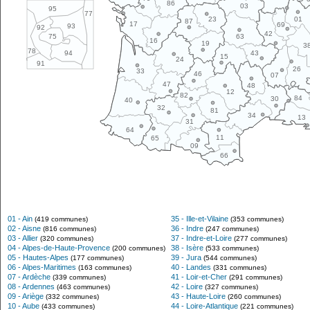
86
03
95
77
01
23
87
17
69
93
92
42
63
75
16
19
3
78
43
94
15
24
91
26
33
46
07
47
48
12
82
84
30
40
32
81
34
13
31
64
11
65
09
66
01 - Ain
35 - Ille-et-Vilaine
(419 communes)
(353 communes)
02 - Aisne
36 - Indre
(816 communes)
(247 communes)
03 - Allier
37 - Indre-et-Loire
(320 communes)
(277 communes)
04 - Alpes-de-Haute-Provence
38 - Isère
(200 communes)
(533 communes)
05 - Hautes-Alpes
39 - Jura
(177 communes)
(544 communes)
06 - Alpes-Maritimes
40 - Landes
(163 communes)
(331 communes)
07 - Ardèche
41 - Loir-et-Cher
(339 communes)
(291 communes)
08 - Ardennes
42 - Loire
(463 communes)
(327 communes)
09 - Ariège
43 - Haute-Loire
(332 communes)
(260 communes)
10 - Aube
44 - Loire-Atlantique
(433 communes)
(221 communes)