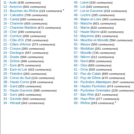
11 - Aude
45 - Loiret
(438 communes)
(334 communes)
12 - Aveyron
46 - Lot
(304 communes)
(340 communes)
*
13 - Bouches-du-Rhône
47 - Lot-et-Garonne
(119 communes)
(319 communes)
14 - Calvados
48 - Lozère
(706 communes)
(185 communes)
15 - Cantal
49 - Maine-et-Loire
(260 communes)
(363 communes)
16 - Charente
50 - Manche
(404 communes)
(601 communes)
17 - Charente-Maritime
51 - Marne
(472 communes)
(620 communes)
18 - Cher
52 - Haute-Marne
(290 communes)
(433 communes)
19 - Corrèze
53 - Mayenne
(286 communes)
(261 communes)
21 - Côte-d'Or
54 - Meurthe-et-Moselle
(706 communes)
(594 communes)
22 - Côtes-d'Armor
55 - Meuse
(373 communes)
(500 communes)
23 - Creuse
56 - Morbihan
(260 communes)
(261 communes)
24 - Dordogne
57 - Moselle
(557 communes)
(730 communes)
25 - Doubs
58 - Nièvre
(594 communes)
(312 communes)
26 - Drôme
59 - Nord
(369 communes)
(650 communes)
27 - Eure
60 - Oise
(675 communes)
(693 communes)
28 - Eure-et-Loir
61 - Orne
(403 communes)
(505 communes)
29 - Finistère
62 - Pas-de-Calais
(283 communes)
(895 communes)
2A - Corse-du-Sud
63 - Puy-de-Dôme
(124 communes)
(470 communes)
2B - Haute-Corse
64 - Pyrénées-Atlantiques
(236 communes)
(547 communes
30 - Gard
65 - Hautes-Pyrénées
(353 communes)
(474 communes)
31 - Haute-Garonne
66 - Pyrénées-Orientales
(589 communes)
(226 communes
32 - Gers
67 - Bas-Rhin
(463 communes)
(527 communes)
33 - Gironde
68 - Haut-Rhin
(542 communes)
(377 communes)
*
34 - Hérault
69 - Rhône
(343 communes)
(293 communes)