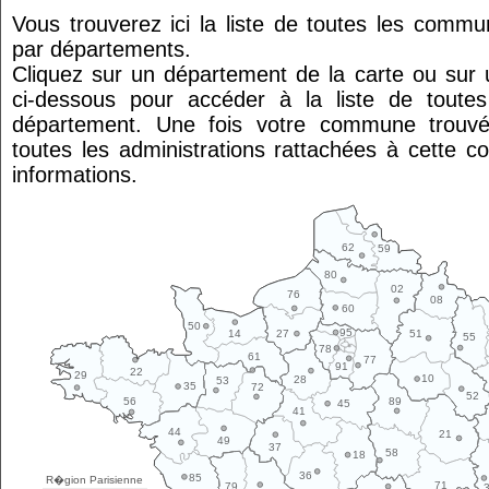
Vous trouverez ici la liste de toutes les comm
par départements.
Cliquez sur un département de la carte ou su
ci-dessous pour accéder à la liste de tout
département. Une fois votre commune trouvé
toutes les administrations rattachées à cette 
informations.
62
59
80
02
76
08
60
50
95
14
27
51
55
78
61
77
91
22
29
10
28
53
35
72
52
89
56
45
41
44
21
49
37
58
18
36
85
R�gion Parisienne
71
79