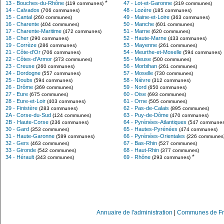
*
13 - Bouches-du-Rhône
47 - Lot-et-Garonne
(119 communes)
(319 communes)
14 - Calvados
48 - Lozère
(706 communes)
(185 communes)
15 - Cantal
49 - Maine-et-Loire
(260 communes)
(363 communes)
16 - Charente
50 - Manche
(404 communes)
(601 communes)
17 - Charente-Maritime
51 - Marne
(472 communes)
(620 communes)
18 - Cher
52 - Haute-Marne
(290 communes)
(433 communes)
19 - Corrèze
53 - Mayenne
(286 communes)
(261 communes)
21 - Côte-d'Or
54 - Meurthe-et-Moselle
(706 communes)
(594 communes)
22 - Côtes-d'Armor
55 - Meuse
(373 communes)
(500 communes)
23 - Creuse
56 - Morbihan
(260 communes)
(261 communes)
24 - Dordogne
57 - Moselle
(557 communes)
(730 communes)
25 - Doubs
58 - Nièvre
(594 communes)
(312 communes)
26 - Drôme
59 - Nord
(369 communes)
(650 communes)
27 - Eure
60 - Oise
(675 communes)
(693 communes)
28 - Eure-et-Loir
61 - Orne
(403 communes)
(505 communes)
29 - Finistère
62 - Pas-de-Calais
(283 communes)
(895 communes)
2A - Corse-du-Sud
63 - Puy-de-Dôme
(124 communes)
(470 communes)
2B - Haute-Corse
64 - Pyrénées-Atlantiques
(236 communes)
(547 communes
30 - Gard
65 - Hautes-Pyrénées
(353 communes)
(474 communes)
31 - Haute-Garonne
66 - Pyrénées-Orientales
(589 communes)
(226 communes
32 - Gers
67 - Bas-Rhin
(463 communes)
(527 communes)
33 - Gironde
68 - Haut-Rhin
(542 communes)
(377 communes)
*
34 - Hérault
69 - Rhône
(343 communes)
(293 communes)
Annuaire de l'administration
|
Communes de Fr