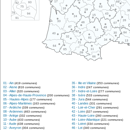
87
17
69
93
92
42
63
75
16
19
3
78
43
94
15
24
91
26
33
46
07
47
48
12
82
84
30
40
32
81
34
13
31
64
11
65
09
66
01 - Ain
35 - Ille-et-Vilaine
(419 communes)
(353 communes)
02 - Aisne
36 - Indre
(816 communes)
(247 communes)
03 - Allier
37 - Indre-et-Loire
(320 communes)
(277 communes)
04 - Alpes-de-Haute-Provence
38 - Isère
(200 communes)
(533 communes)
05 - Hautes-Alpes
39 - Jura
(177 communes)
(544 communes)
06 - Alpes-Maritimes
40 - Landes
(163 communes)
(331 communes)
07 - Ardèche
41 - Loir-et-Cher
(339 communes)
(291 communes)
08 - Ardennes
42 - Loire
(463 communes)
(327 communes)
09 - Ariège
43 - Haute-Loire
(332 communes)
(260 communes)
10 - Aube
44 - Loire-Atlantique
(433 communes)
(221 communes)
11 - Aude
45 - Loiret
(438 communes)
(334 communes)
12 - Aveyron
46 - Lot
(304 communes)
(340 communes)