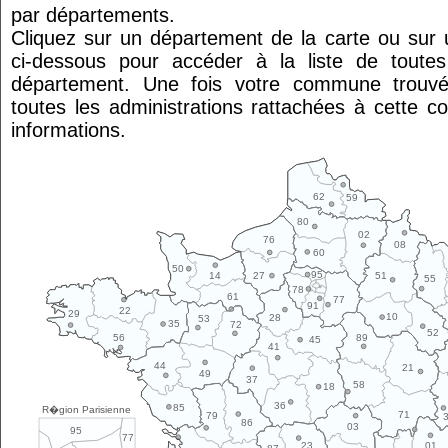
par départements.
Cliquez sur un département de la carte ou su
ci-dessous pour accéder à la liste de tout
département. Une fois votre commune trouvé
toutes les administrations rattachées à cette 
informations.
62
59
80
02
76
08
60
50
95
14
27
51
55
78
61
77
91
22
29
10
28
53
35
72
52
89
56
45
41
44
21
49
37
58
18
36
85
R�gion Parisienne
71
79
86
03
95
77
01
23