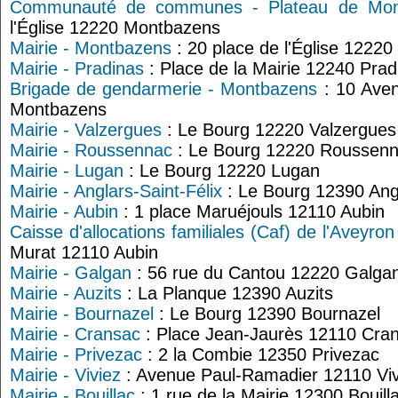
Communauté de communes - Plateau de Mon
l'Église 12220 Montbazens
Mairie - Montbazens
: 20 place de l'Église 1222
Mairie - Pradinas
: Place de la Mairie 12240 Prad
Brigade de gendarmerie - Montbazens
: 10 Aven
Montbazens
Mairie - Valzergues
: Le Bourg 12220 Valzergues
Mairie - Roussennac
: Le Bourg 12220 Roussen
Mairie - Lugan
: Le Bourg 12220 Lugan
Mairie - Anglars-Saint-Félix
: Le Bourg 12390 Angl
Mairie - Aubin
: 1 place Maruéjouls 12110 Aubin
Caisse d'allocations familiales (Caf) de l'Aveyron
Murat 12110 Aubin
Mairie - Galgan
: 56 rue du Cantou 12220 Galga
Mairie - Auzits
: La Planque 12390 Auzits
Mairie - Bournazel
: Le Bourg 12390 Bournazel
Mairie - Cransac
: Place Jean-Jaurès 12110 Cra
Mairie - Privezac
: 2 la Combie 12350 Privezac
Mairie - Viviez
: Avenue Paul-Ramadier 12110 Viv
Mairie - Bouillac
: 1 rue de la Mairie 12300 Bouill