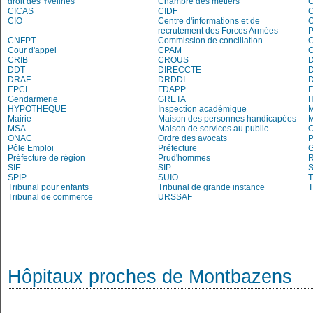
droit des Yvelines
Chambre des métiers
C
CICAS
CIDF
C
CIO
Centre d'informations et de
recrutement des Forces Armées
P
CNFPT
Commission de conciliation
C
Cour d'appel
CPAM
C
CRIB
CROUS
DDT
DIRECCTE
DRAF
DRDDI
EPCI
FDAPP
Gendarmerie
GRETA
H
HYPOTHEQUE
Inspection académique
Mairie
Maison des personnes handicapées
M
MSA
Maison de services au public
O
ONAC
Ordre des avocats
P
Pôle Emploi
Préfecture
G
Préfecture de région
Prud'hommes
R
SIE
SIP
S
SPIP
SUIO
T
Tribunal pour enfants
Tribunal de grande instance
T
Tribunal de commerce
URSSAF
Hôpitaux proches de Montbazens