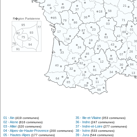
44
21
49
37
58
18
36
85
R�gion Parisienne
71
79
86
03
95
77
01
23
87
17
69
93
92
42
63
75
16
19
3
78
43
94
15
24
91
26
33
46
07
47
48
12
82
84
30
40
32
81
34
13
31
64
11
65
09
66
01 - Ain
35 - Ille-et-Vilaine
(419 communes)
(353 communes)
02 - Aisne
36 - Indre
(816 communes)
(247 communes)
03 - Allier
37 - Indre-et-Loire
(320 communes)
(277 communes)
04 - Alpes-de-Haute-Provence
38 - Isère
(200 communes)
(533 communes)
05 - Hautes-Alpes
39 - Jura
(177 communes)
(544 communes)