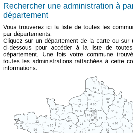
Rechercher une administration à par
département
Vous trouverez ici la liste de toutes les comm
par départements.
Cliquez sur un département de la carte ou su
ci-dessous pour accéder à la liste de tout
département. Une fois votre commune trouvé
toutes les administrations rattachées à cette 
informations.
62
59
80
02
76
08
60
50
95
14
27
51
55
78
61
77
91
22
29
10
28
53
35
72
52
89
56
45
41