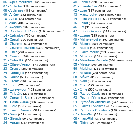
06 - Alpes-Maritimes
40 - Landes
(163 communes)
(331 communes)
07 - Ardèche
41 - Loir-et-Cher
(339 communes)
(291 communes)
08 - Ardennes
42 - Loire
(463 communes)
(327 communes)
09 - Ariège
43 - Haute-Loire
(332 communes)
(260 communes)
10 - Aube
44 - Loire-Atlantique
(433 communes)
(221 communes)
11 - Aude
45 - Loiret
(438 communes)
(334 communes)
12 - Aveyron
46 - Lot
(304 communes)
(340 communes)
*
13 - Bouches-du-Rhône
47 - Lot-et-Garonne
(119 communes)
(319 communes)
14 - Calvados
48 - Lozère
(706 communes)
(185 communes)
15 - Cantal
49 - Maine-et-Loire
(260 communes)
(363 communes)
16 - Charente
50 - Manche
(404 communes)
(601 communes)
17 - Charente-Maritime
51 - Marne
(472 communes)
(620 communes)
18 - Cher
52 - Haute-Marne
(290 communes)
(433 communes)
19 - Corrèze
53 - Mayenne
(286 communes)
(261 communes)
21 - Côte-d'Or
54 - Meurthe-et-Moselle
(706 communes)
(594 communes)
22 - Côtes-d'Armor
55 - Meuse
(373 communes)
(500 communes)
23 - Creuse
56 - Morbihan
(260 communes)
(261 communes)
24 - Dordogne
57 - Moselle
(557 communes)
(730 communes)
25 - Doubs
58 - Nièvre
(594 communes)
(312 communes)
26 - Drôme
59 - Nord
(369 communes)
(650 communes)
27 - Eure
60 - Oise
(675 communes)
(693 communes)
28 - Eure-et-Loir
61 - Orne
(403 communes)
(505 communes)
29 - Finistère
62 - Pas-de-Calais
(283 communes)
(895 communes)
2A - Corse-du-Sud
63 - Puy-de-Dôme
(124 communes)
(470 communes)
2B - Haute-Corse
64 - Pyrénées-Atlantiques
(236 communes)
(547 communes
30 - Gard
65 - Hautes-Pyrénées
(353 communes)
(474 communes)
31 - Haute-Garonne
66 - Pyrénées-Orientales
(589 communes)
(226 communes
32 - Gers
67 - Bas-Rhin
(463 communes)
(527 communes)
33 - Gironde
68 - Haut-Rhin
(542 communes)
(377 communes)
*
34 - Hérault
69 - Rhône
(343 communes)
(293 communes)