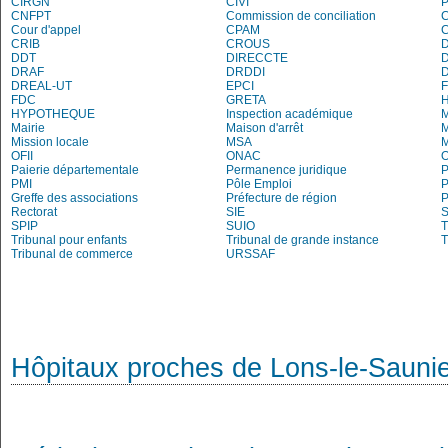
CIRGN
CIVI
P
CNFPT
Commission de conciliation
C
Cour d'appel
CPAM
C
CRIB
CROUS
DDT
DIRECCTE
DRAF
DRDDI
DREAL-UT
EPCI
FDC
GRETA
H
HYPOTHEQUE
Inspection académique
Mairie
Maison d'arrêt
M
Mission locale
MSA
M
OFII
ONAC
O
Paierie départementale
Permanence juridique
P
PMI
Pôle Emploi
P
Greffe des associations
Préfecture de région
P
Rectorat
SIE
S
SPIP
SUIO
T
Tribunal pour enfants
Tribunal de grande instance
T
Tribunal de commerce
URSSAF
Hôpitaux proches de Lons-le-Sauni