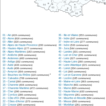
13
31
64
11
65
09
66
01 - Ain
35 - Ille-et-Vilaine
(419 communes)
(353 communes)
02 - Aisne
36 - Indre
(816 communes)
(247 communes)
03 - Allier
37 - Indre-et-Loire
(320 communes)
(277 communes)
04 - Alpes-de-Haute-Provence
38 - Isère
(200 communes)
(533 communes)
05 - Hautes-Alpes
39 - Jura
(177 communes)
(544 communes)
06 - Alpes-Maritimes
40 - Landes
(163 communes)
(331 communes)
07 - Ardèche
41 - Loir-et-Cher
(339 communes)
(291 communes)
08 - Ardennes
42 - Loire
(463 communes)
(327 communes)
09 - Ariège
43 - Haute-Loire
(332 communes)
(260 communes)
10 - Aube
44 - Loire-Atlantique
(433 communes)
(221 communes)
11 - Aude
45 - Loiret
(438 communes)
(334 communes)
12 - Aveyron
46 - Lot
(304 communes)
(340 communes)
*
13 - Bouches-du-Rhône
47 - Lot-et-Garonne
(119 communes)
(319 communes)
14 - Calvados
48 - Lozère
(706 communes)
(185 communes)
15 - Cantal
49 - Maine-et-Loire
(260 communes)
(363 communes)
16 - Charente
50 - Manche
(404 communes)
(601 communes)
17 - Charente-Maritime
51 - Marne
(472 communes)
(620 communes)
18 - Cher
52 - Haute-Marne
(290 communes)
(433 communes)
19 - Corrèze
53 - Mayenne
(286 communes)
(261 communes)
21 - Côte-d'Or
54 - Meurthe-et-Moselle
(706 communes)
(594 communes)
22 - Côtes-d'Armor
55 - Meuse
(373 communes)
(500 communes)
23 - Creuse
56 - Morbihan
(260 communes)
(261 communes)