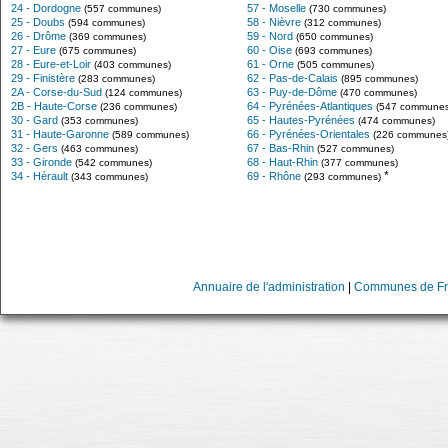
24 - Dordogne
57 - Moselle
(557 communes)
(730 communes)
25 - Doubs
58 - Nièvre
(594 communes)
(312 communes)
26 - Drôme
59 - Nord
(369 communes)
(650 communes)
27 - Eure
60 - Oise
(675 communes)
(693 communes)
28 - Eure-et-Loir
61 - Orne
(403 communes)
(505 communes)
29 - Finistère
62 - Pas-de-Calais
(283 communes)
(895 communes)
2A - Corse-du-Sud
63 - Puy-de-Dôme
(124 communes)
(470 communes)
2B - Haute-Corse
64 - Pyrénées-Atlantiques
(236 communes)
(547 communes
30 - Gard
65 - Hautes-Pyrénées
(353 communes)
(474 communes)
31 - Haute-Garonne
66 - Pyrénées-Orientales
(589 communes)
(226 communes
32 - Gers
67 - Bas-Rhin
(463 communes)
(527 communes)
33 - Gironde
68 - Haut-Rhin
(542 communes)
(377 communes)
*
34 - Hérault
69 - Rhône
(343 communes)
(293 communes)
Annuaire de l'administration
|
Communes de Fr