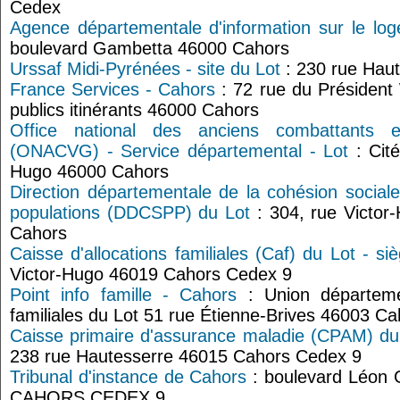
Cedex
Agence départementale d'information sur le log
boulevard Gambetta 46000 Cahors
Urssaf Midi-Pyrénées - site du Lot
: 230 rue Hau
France Services - Cahors
: 72 rue du Président 
publics itinérants 46000 Cahors
Office national des anciens combattants 
(ONACVG) - Service départemental - Lot
: Cité
Hugo 46000 Cahors
Direction départementale de la cohésion sociale
populations (DDCSPP) du Lot
: 304, rue Victor
Cahors
Caisse d'allocations familiales (Caf) du Lot - s
Victor-Hugo 46019 Cahors Cedex 9
Point info famille - Cahors
: Union départeme
familiales du Lot 51 rue Étienne-Brives 46003 C
Caisse primaire d'assurance maladie (CPAM) du
238 rue Hautesserre 46015 Cahors Cedex 9
Tribunal d'instance de Cahors
: boulevard Léon
CAHORS CEDEX 9