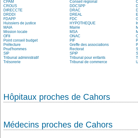
CPAM
Conseil régional
CROUS
DDCSPP
DIRECCTE
DRAC
DRDDI
DREAL
E
FDAPP
FDC
Huissiers de justice
HYPOTHEQUE
I
MAIA
Mairie
M
Mission locale
MSA
M
OFII
ONAC
O
Point conseil budget
PIF
P
Préfecture
Greffe des associations
P
Prud'hommes
Rectorat
S
SIP
SPIP
Tribunal administratif
Tribunal pour enfants
T
Trésorerie
Tribunal de commerce
Hôpitaux proches de Cahors
Médecins proches de Cahors