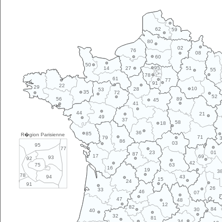
62
59
80
02
76
08
60
50
95
14
27
51
55
78
61
77
91
22
29
10
28
53
35
72
52
89
56
45
41
44
21
49
37
58
18
36
85
R�gion Parisienne
71
79
86
03
95
77
01
23
87
17
69
93
92
42
63
75
16
19
3
78
43
94
15
24
91
26
33
46
07
47
48
12
82
84
30
40
32
81
34