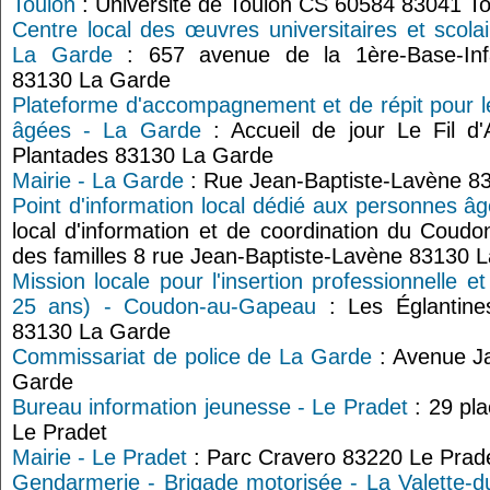
Toulon
: Université de Toulon CS 60584 83041 T
Centre local des œuvres universitaires et scol
La Garde
: 657 avenue de la 1ère-Base-Infan
83130 La Garde
Plateforme d'accompagnement et de répit pour l
âgées - La Garde
: Accueil de jour Le Fil d
Plantades 83130 La Garde
Mairie - La Garde
: Rue Jean-Baptiste-Lavène 8
Point d'information local dédié aux personnes â
local d'information et de coordination du Coud
des familles 8 rue Jean-Baptiste-Lavène 83130 
Mission locale pour l'insertion professionnelle e
25 ans) - Coudon-au-Gapeau
: Les Églantine
83130 La Garde
Commissariat de police de La Garde
: Avenue J
Garde
Bureau information jeunesse - Le Pradet
: 29 pl
Le Pradet
Mairie - Le Pradet
: Parc Cravero 83220 Le Prad
Gendarmerie - Brigade motorisée - La Valette-d