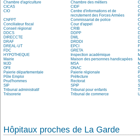
Chambre d'agriculture
Chambre des métiers
C
CICAS
CIDF
C
CIO
Centre d'informations et de
recrutement des Forces Armées
P
CNFPT
Commissariat de police
C
Conciliateur fiscal
Cour d'appel
Conseil régional
CRIB
DDCS
DDPP
DIRECCTE
DML
DRAF
DRDDI
DREAL-UT
EPCI
FDC
GRETA
H
HYPOTHEQUE
Inspection académique
Mairie
Maison des personnes handicapées
M
MJD
MSA
M
OFII
ONAC
O
Paierie départementale
Paierie régionale
P
Pôle Emploi
Préfecture
G
Prud'hommes
Rectorat
S
SIP
SPIP
Tribunal administratif
Tribunal pour enfants
T
Trésorerie
Tribunal de commerce
Hôpitaux proches de La Garde