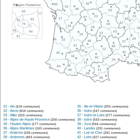
36
85
R�gion Parisienne
71
79
86
03
95
77
01
23
87
17
69
93
92
42
63
75
16
19
3
78
43
94
15
24
91
26
33
46
07
47
48
12
82
84
30
40
32
81
34
13
31
64
11
65
09
66
01 - Ain
35 - Ille-et-Vilaine
(419 communes)
(353 communes)
02 - Aisne
36 - Indre
(816 communes)
(247 communes)
03 - Allier
37 - Indre-et-Loire
(320 communes)
(277 communes)
04 - Alpes-de-Haute-Provence
38 - Isère
(200 communes)
(533 communes)
05 - Hautes-Alpes
39 - Jura
(177 communes)
(544 communes)
06 - Alpes-Maritimes
40 - Landes
(163 communes)
(331 communes)
07 - Ardèche
41 - Loir-et-Cher
(339 communes)
(291 communes)
08 - Ardennes
42 - Loire
(463 communes)
(327 communes)