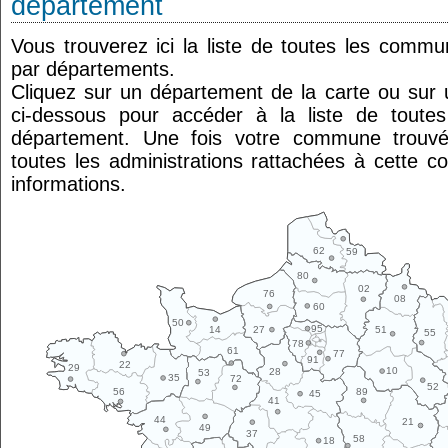
département
Vous trouverez ici la liste de toutes les comm
par départements.
Cliquez sur un département de la carte ou su
ci-dessous pour accéder à la liste de tout
département. Une fois votre commune trouvé
toutes les administrations rattachées à cette 
informations.
62
59
80
02
76
08
60
50
95
14
27
51
55
78
61
77
91
22
29
10
28
53
35
72
52
89
56
45
41
44
21
49
37
58
18