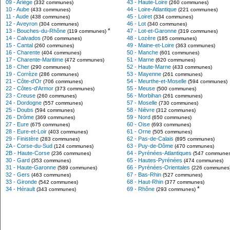
09 - Ariège
43 - Haute-Loire
(332 communes)
(260 communes)
10 - Aube
44 - Loire-Atlantique
(433 communes)
(221 communes)
11 - Aude
45 - Loiret
(438 communes)
(334 communes)
12 - Aveyron
46 - Lot
(304 communes)
(340 communes)
*
13 - Bouches-du-Rhône
47 - Lot-et-Garonne
(119 communes)
(319 communes)
14 - Calvados
48 - Lozère
(706 communes)
(185 communes)
15 - Cantal
49 - Maine-et-Loire
(260 communes)
(363 communes)
16 - Charente
50 - Manche
(404 communes)
(601 communes)
17 - Charente-Maritime
51 - Marne
(472 communes)
(620 communes)
18 - Cher
52 - Haute-Marne
(290 communes)
(433 communes)
19 - Corrèze
53 - Mayenne
(286 communes)
(261 communes)
21 - Côte-d'Or
54 - Meurthe-et-Moselle
(706 communes)
(594 communes)
22 - Côtes-d'Armor
55 - Meuse
(373 communes)
(500 communes)
23 - Creuse
56 - Morbihan
(260 communes)
(261 communes)
24 - Dordogne
57 - Moselle
(557 communes)
(730 communes)
25 - Doubs
58 - Nièvre
(594 communes)
(312 communes)
26 - Drôme
59 - Nord
(369 communes)
(650 communes)
27 - Eure
60 - Oise
(675 communes)
(693 communes)
28 - Eure-et-Loir
61 - Orne
(403 communes)
(505 communes)
29 - Finistère
62 - Pas-de-Calais
(283 communes)
(895 communes)
2A - Corse-du-Sud
63 - Puy-de-Dôme
(124 communes)
(470 communes)
2B - Haute-Corse
64 - Pyrénées-Atlantiques
(236 communes)
(547 communes
30 - Gard
65 - Hautes-Pyrénées
(353 communes)
(474 communes)
31 - Haute-Garonne
66 - Pyrénées-Orientales
(589 communes)
(226 communes
32 - Gers
67 - Bas-Rhin
(463 communes)
(527 communes)
33 - Gironde
68 - Haut-Rhin
(542 communes)
(377 communes)
*
34 - Hérault
69 - Rhône
(343 communes)
(293 communes)