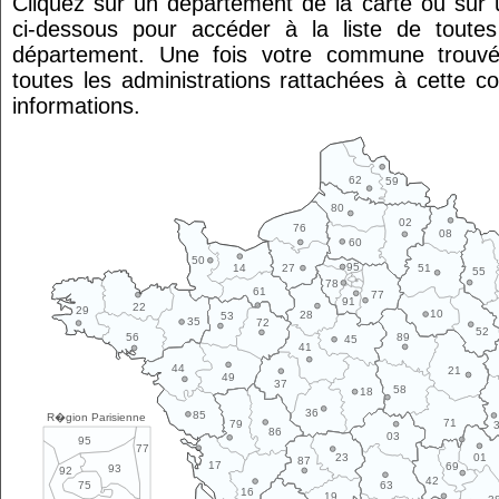
Cliquez sur un département de la carte ou su
ci-dessous pour accéder à la liste de tout
département. Une fois votre commune trouvé
toutes les administrations rattachées à cette 
informations.
62
59
80
02
76
08
60
50
95
14
27
51
55
78
61
77
91
22
29
10
28
53
35
72
52
89
56
45
41
44
21
49
37
58
18
36
85
R�gion Parisienne
71
79
86
03
95
77
01
23
87
17
69
93
92
42
63
75
16
19