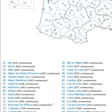
3
78
43
94
15
24
91
26
33
46
07
47
48
12
82
84
30
40
32
81
34
13
31
64
11
65
09
66
01 - Ain
35 - Ille-et-Vilaine
(419 communes)
(353 communes)
02 - Aisne
36 - Indre
(816 communes)
(247 communes)
03 - Allier
37 - Indre-et-Loire
(320 communes)
(277 communes)
04 - Alpes-de-Haute-Provence
38 - Isère
(200 communes)
(533 communes)
05 - Hautes-Alpes
39 - Jura
(177 communes)
(544 communes)
06 - Alpes-Maritimes
40 - Landes
(163 communes)
(331 communes)
07 - Ardèche
41 - Loir-et-Cher
(339 communes)
(291 communes)
08 - Ardennes
42 - Loire
(463 communes)
(327 communes)
09 - Ariège
43 - Haute-Loire
(332 communes)
(260 communes)
10 - Aube
44 - Loire-Atlantique
(433 communes)
(221 communes)
11 - Aude
45 - Loiret
(438 communes)
(334 communes)
12 - Aveyron
46 - Lot
(304 communes)
(340 communes)
*
13 - Bouches-du-Rhône
47 - Lot-et-Garonne
(119 communes)
(319 communes)
14 - Calvados
48 - Lozère
(706 communes)
(185 communes)
15 - Cantal
49 - Maine-et-Loire
(260 communes)
(363 communes)