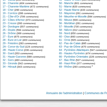
16 - Charente
50 - Manche
(404 communes)
(601 communes)
17 - Charente-Maritime
51 - Marne
(472 communes)
(620 communes)
18 - Cher
52 - Haute-Marne
(290 communes)
(433 communes)
19 - Corrèze
53 - Mayenne
(286 communes)
(261 communes)
21 - Côte-d'Or
54 - Meurthe-et-Moselle
(706 communes)
(594 communes)
22 - Côtes-d'Armor
55 - Meuse
(373 communes)
(500 communes)
23 - Creuse
56 - Morbihan
(260 communes)
(261 communes)
24 - Dordogne
57 - Moselle
(557 communes)
(730 communes)
25 - Doubs
58 - Nièvre
(594 communes)
(312 communes)
26 - Drôme
59 - Nord
(369 communes)
(650 communes)
27 - Eure
60 - Oise
(675 communes)
(693 communes)
28 - Eure-et-Loir
61 - Orne
(403 communes)
(505 communes)
29 - Finistère
62 - Pas-de-Calais
(283 communes)
(895 communes)
2A - Corse-du-Sud
63 - Puy-de-Dôme
(124 communes)
(470 communes)
2B - Haute-Corse
64 - Pyrénées-Atlantiques
(236 communes)
(547 communes
30 - Gard
65 - Hautes-Pyrénées
(353 communes)
(474 communes)
31 - Haute-Garonne
66 - Pyrénées-Orientales
(589 communes)
(226 communes
32 - Gers
67 - Bas-Rhin
(463 communes)
(527 communes)
33 - Gironde
68 - Haut-Rhin
(542 communes)
(377 communes)
*
34 - Hérault
69 - Rhône
(343 communes)
(293 communes)
Annuaire de l'administration
|
Communes de Fr