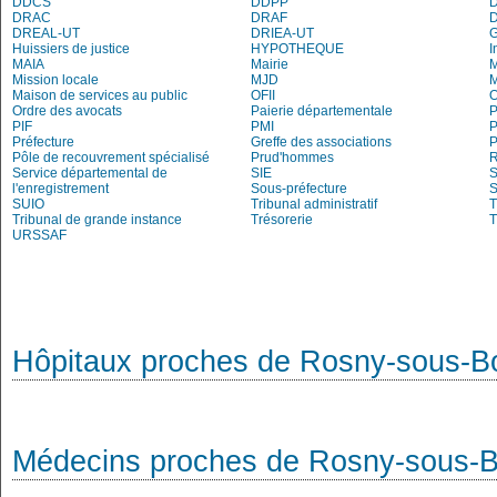
DDCS
DDPP
DRAC
DRAF
DREAL-UT
DRIEA-UT
Huissiers de justice
HYPOTHEQUE
I
MAIA
Mairie
M
Mission locale
MJD
Maison de services au public
OFII
Ordre des avocats
Paierie départementale
P
PIF
PMI
P
Préfecture
Greffe des associations
P
Pôle de recouvrement spécialisé
Prud'hommes
R
Service départemental de
SIE
S
l'enregistrement
Sous-préfecture
S
SUIO
Tribunal administratif
T
Tribunal de grande instance
Trésorerie
T
URSSAF
Hôpitaux proches de Rosny-sous-B
Médecins proches de Rosny-sous-B