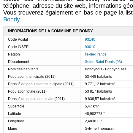
téléphone, adresse du site web, informations géo
Vous trouverez également en bas de page la lis
Bondy
.
INFORMATIONS DE LA COMMUNE DE BONDY
Code Postal
93140
Code INSEE
93010
Région
Île-de-France
Département
Seine-Saint-Denis (93)
Nom des habitants
Bondynois - Bondynoises
Population municipale (2011)
53 448 habitants
Densité de population municipale (2011)
9 771,12 habs/km²
Population totale (2011)
53 817 habitants
Densité de population totale (2011)
9 838,57 habs/km²
Superficie
5,47 km²
Latitude
48,902778 °
Longitude
2,483611 °
Maire
Sylvine Thomassin