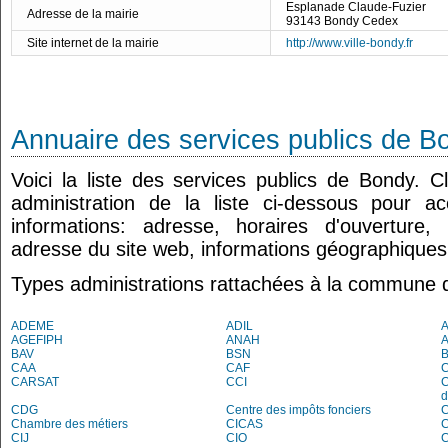
Esplanade Claude-Fuzier
Adresse de la mairie
93143 Bondy Cedex
Site internet de la mairie
http://www.ville-bondy.fr
Annuaire des services publics de B
Voici la liste des services publics de Bondy. 
administration de la liste ci-dessous pour a
informations: adresse, horaires d'ouverture
adresse du site web, informations géographiques.
Types administrations rattachées à la commune 
ADEME
ADIL
AGEFIPH
ANAH
BAV
BSN
B
CAA
CAF
C
CARSAT
CCI
C
d
CDG
Centre des impôts fonciers
C
Chambre des métiers
CICAS
C
CIJ
CIO
C