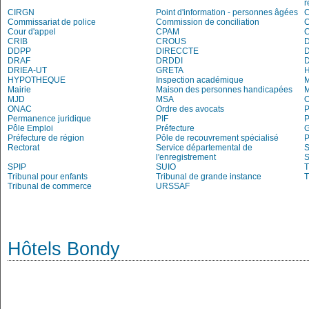
r
CIRGN
Point d'information - personnes âgées
Commissariat de police
Commission de conciliation
C
Cour d'appel
CPAM
C
CRIB
CROUS
DDPP
DIRECCTE
DRAF
DRDDI
DRIEA-UT
GRETA
H
HYPOTHEQUE
Inspection académique
Mairie
Maison des personnes handicapées
M
MJD
MSA
O
ONAC
Ordre des avocats
P
Permanence juridique
PIF
P
Pôle Emploi
Préfecture
G
Préfecture de région
Pôle de recouvrement spécialisé
P
Rectorat
Service départemental de
S
l'enregistrement
S
SPIP
SUIO
T
Tribunal pour enfants
Tribunal de grande instance
T
Tribunal de commerce
URSSAF
Hôtels Bondy