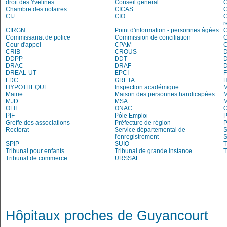
droit des Yvelines
Conseil général
C
Chambre des notaires
CICAS
C
CIJ
CIO
C
r
CIRGN
Point d'information - personnes âgées
Commissariat de police
Commission de conciliation
C
Cour d'appel
CPAM
C
CRIB
CROUS
DDPP
DDT
DRAC
DRAF
DREAL-UT
EPCI
FDC
GRETA
H
HYPOTHEQUE
Inspection académique
Mairie
Maison des personnes handicapées
M
MJD
MSA
M
OFII
ONAC
O
PIF
Pôle Emploi
P
Greffe des associations
Préfecture de région
P
Rectorat
Service départemental de
S
l'enregistrement
S
SPIP
SUIO
T
Tribunal pour enfants
Tribunal de grande instance
T
Tribunal de commerce
URSSAF
Hôpitaux proches de Guyancourt