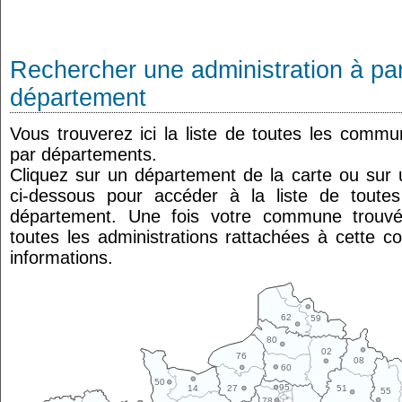
Rechercher une administration à par
département
Vous trouverez ici la liste de toutes les comm
par départements.
Cliquez sur un département de la carte ou su
ci-dessous pour accéder à la liste de tout
département. Une fois votre commune trouvé
toutes les administrations rattachées à cette 
informations.
62
59
80
02
76
08
60
50
95
14
27
51
55
78