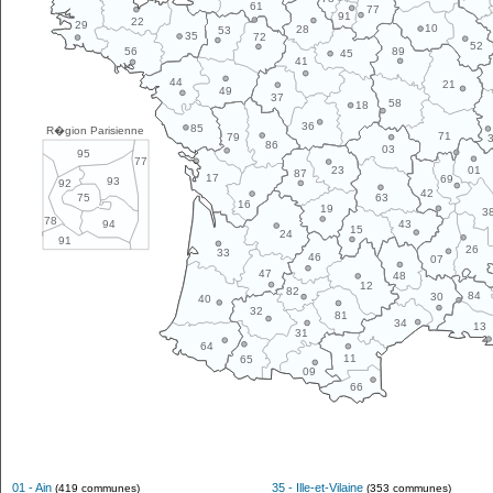
61
77
91
22
29
10
28
53
35
72
52
89
56
45
41
44
21
49
37
58
18
36
85
R�gion Parisienne
71
79
86
03
95
77
01
23
87
17
69
93
92
42
63
75
16
19
3
78
43
94
15
24
91
26
33
46
07
47
48
12
82
84
30
40
32
81
34
13
31
64
11
65
09
66
01 - Ain
35 - Ille-et-Vilaine
(419 communes)
(353 communes)