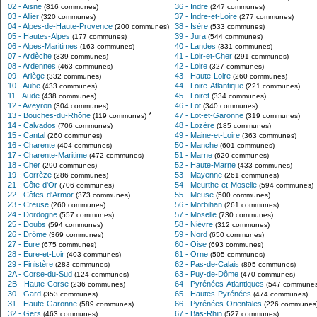
02 - Aisne
36 - Indre
(816 communes)
(247 communes)
03 - Allier
37 - Indre-et-Loire
(320 communes)
(277 communes)
04 - Alpes-de-Haute-Provence
38 - Isère
(200 communes)
(533 communes)
05 - Hautes-Alpes
39 - Jura
(177 communes)
(544 communes)
06 - Alpes-Maritimes
40 - Landes
(163 communes)
(331 communes)
07 - Ardèche
41 - Loir-et-Cher
(339 communes)
(291 communes)
08 - Ardennes
42 - Loire
(463 communes)
(327 communes)
09 - Ariège
43 - Haute-Loire
(332 communes)
(260 communes)
10 - Aube
44 - Loire-Atlantique
(433 communes)
(221 communes)
11 - Aude
45 - Loiret
(438 communes)
(334 communes)
12 - Aveyron
46 - Lot
(304 communes)
(340 communes)
*
13 - Bouches-du-Rhône
47 - Lot-et-Garonne
(119 communes)
(319 communes)
14 - Calvados
48 - Lozère
(706 communes)
(185 communes)
15 - Cantal
49 - Maine-et-Loire
(260 communes)
(363 communes)
16 - Charente
50 - Manche
(404 communes)
(601 communes)
17 - Charente-Maritime
51 - Marne
(472 communes)
(620 communes)
18 - Cher
52 - Haute-Marne
(290 communes)
(433 communes)
19 - Corrèze
53 - Mayenne
(286 communes)
(261 communes)
21 - Côte-d'Or
54 - Meurthe-et-Moselle
(706 communes)
(594 communes)
22 - Côtes-d'Armor
55 - Meuse
(373 communes)
(500 communes)
23 - Creuse
56 - Morbihan
(260 communes)
(261 communes)
24 - Dordogne
57 - Moselle
(557 communes)
(730 communes)
25 - Doubs
58 - Nièvre
(594 communes)
(312 communes)
26 - Drôme
59 - Nord
(369 communes)
(650 communes)
27 - Eure
60 - Oise
(675 communes)
(693 communes)
28 - Eure-et-Loir
61 - Orne
(403 communes)
(505 communes)
29 - Finistère
62 - Pas-de-Calais
(283 communes)
(895 communes)
2A - Corse-du-Sud
63 - Puy-de-Dôme
(124 communes)
(470 communes)
2B - Haute-Corse
64 - Pyrénées-Atlantiques
(236 communes)
(547 communes
30 - Gard
65 - Hautes-Pyrénées
(353 communes)
(474 communes)
31 - Haute-Garonne
66 - Pyrénées-Orientales
(589 communes)
(226 communes
32 - Gers
67 - Bas-Rhin
(463 communes)
(527 communes)