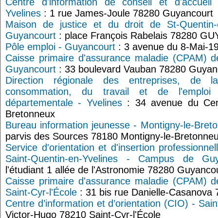
Centre d'information de conseil et d'accueil
Yvelines
: 1 rue James-Joule 78280 Guyancourt
Maison de justice et du droit de St-Quentin-
Guyancourt
: place François Rabelais 78280 
Pôle emploi - Guyancourt
: 3 avenue du 8-Mai-1
Caisse primaire d'assurance maladie (CPAM) de
Guyancourt
: 33 boulevard Vauban 78280 Guyan
Direction régionale des entreprises, de 
consommation, du travail et de l'emplo
départementale - Yvelines
: 34 avenue du Cent
Bretonneux
Bureau information jeunesse - Montigny-le-Bret
parvis des Sources 78180 Montigny-le-Bretonne
Service d'orientation et d'insertion professionnel
Saint-Quentin-en-Yvelines - Campus de Guy
l'étudiant 1 allée de l'Astronomie 78280 Guyanco
Caisse primaire d'assurance maladie (CPAM) de
Saint-Cyr-l'École
: 31 bis rue Danielle-Casanova 
Centre d’information et d’orientation (CIO) - Sain
Victor-Hugo 78210 Saint-Cyr-l'École