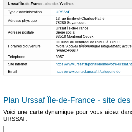
Urssaf Île-de-France - site des Yvelines
Type d'administration
URSSAF
13 rue Émile-et-Charles-Pathé
Adresse physique
78280 Guyancourt
Urssaf Île-de-France
Adresse postale
Siège social
93518 Montreuil Cedex
Du lundi au vendredi de 09h00 à 17h00
Horaires d'ouverture
(Note: Accueil téléphonique uniquement, accue
rendez-vous.)
Téléphone
3957
Site internet
https://www.urssaf.fr/portail/home/votre-urssaf.h
Email
https://www.contact.urssaf.fr/categorie.do
Plan Urssaf Île-de-France - site des
Voici une carte dynamique pour vous aidez dans 
URSSAF.