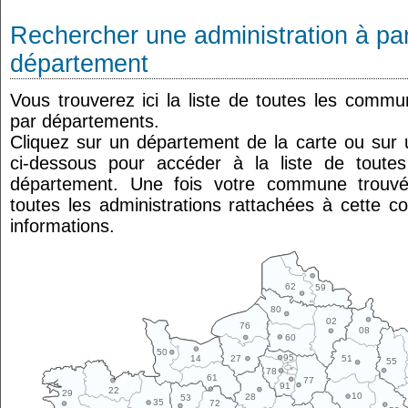
Rechercher une administration à par
département
Vous trouverez ici la liste de toutes les comm
par départements.
Cliquez sur un département de la carte ou su
ci-dessous pour accéder à la liste de tout
département. Une fois votre commune trouvé
toutes les administrations rattachées à cette 
informations.
62
59
80
02
76
08
60
50
95
14
27
51
55
78
61
77
91
22
29
10
28
53
35
72