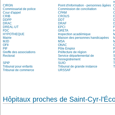
r
CIRGN
Point d'information - personnes âgées
Commissariat de police
Commission de conciliation
C
Cour d'appel
CPAM
C
CRIB
CROUS
DDPP
DDT
DRAC
DRAF
DREAL-UT
EPCI
FDC
GRETA
H
HYPOTHEQUE
Inspection académique
Mairie
Maison des personnes handicapées
M
MJD
MSA
M
OFII
ONAC
O
PIF
Pôle Emploi
P
Greffe des associations
Préfecture de région
P
Rectorat
Service départemental de
S
l'enregistrement
S
SPIP
SUIO
T
Tribunal pour enfants
Tribunal de grande instance
T
Tribunal de commerce
URSSAF
Hôpitaux proches de Saint-Cyr-l'Éco