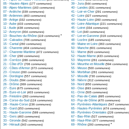
05 - Hautes-Alpes
39 - Jura
(177 communes)
(544 communes)
06 - Alpes-Maritimes
40 - Landes
(163 communes)
(331 communes)
07 - Ardèche
41 - Loir-et-Cher
(339 communes)
(291 communes)
08 - Ardennes
42 - Loire
(463 communes)
(327 communes)
09 - Ariège
43 - Haute-Loire
(332 communes)
(260 communes)
10 - Aube
44 - Loire-Atlantique
(433 communes)
(221 communes)
11 - Aude
45 - Loiret
(438 communes)
(334 communes)
12 - Aveyron
46 - Lot
(304 communes)
(340 communes)
*
13 - Bouches-du-Rhône
47 - Lot-et-Garonne
(119 communes)
(319 communes)
14 - Calvados
48 - Lozère
(706 communes)
(185 communes)
15 - Cantal
49 - Maine-et-Loire
(260 communes)
(363 communes)
16 - Charente
50 - Manche
(404 communes)
(601 communes)
17 - Charente-Maritime
51 - Marne
(472 communes)
(620 communes)
18 - Cher
52 - Haute-Marne
(290 communes)
(433 communes)
19 - Corrèze
53 - Mayenne
(286 communes)
(261 communes)
21 - Côte-d'Or
54 - Meurthe-et-Moselle
(706 communes)
(594 communes)
22 - Côtes-d'Armor
55 - Meuse
(373 communes)
(500 communes)
23 - Creuse
56 - Morbihan
(260 communes)
(261 communes)
24 - Dordogne
57 - Moselle
(557 communes)
(730 communes)
25 - Doubs
58 - Nièvre
(594 communes)
(312 communes)
26 - Drôme
59 - Nord
(369 communes)
(650 communes)
27 - Eure
60 - Oise
(675 communes)
(693 communes)
28 - Eure-et-Loir
61 - Orne
(403 communes)
(505 communes)
29 - Finistère
62 - Pas-de-Calais
(283 communes)
(895 communes)
2A - Corse-du-Sud
63 - Puy-de-Dôme
(124 communes)
(470 communes)
2B - Haute-Corse
64 - Pyrénées-Atlantiques
(236 communes)
(547 communes
30 - Gard
65 - Hautes-Pyrénées
(353 communes)
(474 communes)
31 - Haute-Garonne
66 - Pyrénées-Orientales
(589 communes)
(226 communes
32 - Gers
67 - Bas-Rhin
(463 communes)
(527 communes)
33 - Gironde
68 - Haut-Rhin
(542 communes)
(377 communes)
*
34 - Hérault
69 - Rhône
(343 communes)
(293 communes)