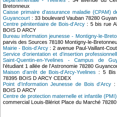
départementale - Yvelines
: 34 avenue du Cent
Bretonneux
Caisse primaire d'assurance maladie (CPAM) de
Guyancourt
: 33 boulevard Vauban 78280 Guyan
Centre pénitentiaire de Bois-d'Arcy
: 5 bis rue A
BOIS D ARCY
Bureau information jeunesse - Montigny-le-Bret
parvis des Sources 78180 Montigny-le-Bretonne
Mairie - Bois-d'Arcy
: 2 avenue Paul-Vaillant-Cout
Service d'orientation et d'insertion professionnel
Saint-Quentin-en-Yvelines - Campus de Guy
l'étudiant 1 allée de l'Astronomie 78280 Guyanco
Maison d'arrêt de Bois-d'Arcy-Yvelines
: 5 Bis 
78395 BOIS D ARCY CEDEX
Point d'Information Jeunesse de Bois d'Arcy
: 
BOIS D ARCY
Centre de protection maternelle et infantile (PM
commercial Louis-Blériot Place du Marché 7828