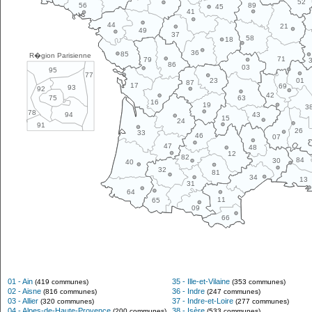
52
89
56
45
41
44
21
49
37
58
18
36
85
R�gion Parisienne
71
79
86
03
95
77
01
23
87
17
69
93
92
42
63
75
16
19
3
78
43
94
15
24
91
26
33
46
07
47
48
12
82
84
30
40
32
81
34
13
31
64
11
65
09
66
01 - Ain
35 - Ille-et-Vilaine
(419 communes)
(353 communes)
02 - Aisne
36 - Indre
(816 communes)
(247 communes)
03 - Allier
37 - Indre-et-Loire
(320 communes)
(277 communes)
04 - Alpes-de-Haute-Provence
38 - Isère
(200 communes)
(533 communes)