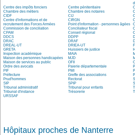
d
Centre des impôts fonciers
Centre pénitentiaire
C
Chambre des métiers
Chambre des notaires
CIDF
CIJ
C
Centre d'informations et de
CIRGN
C
recrutement des Forces Armées
Point d'information - personnes âgées
Commission de conciliation
Conciliateur fiscal
C
CPAM
Conseil régional
DDCS
DDPP
DRAC
DRAF
DREAL-UT
DRIEA-UT
GRETA
Huissiers de justice
Inspection académique
MAIA
M
Maison des personnes handicapées
MJD
Maison de services au public
OFII
Ordre des avocats
Paierie départementale
P
PIF
PMI
P
Préfecture
Greffe des associations
P
Prud'hommes
Rectorat
S
SIP
SPIP
Tribunal administratif
Tribunal pour enfants
T
Tribunal d'instance
Trésorerie
T
URSSAF
Hôpitaux proches de Nanterre