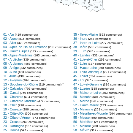
09
66
01 - Ain
35 - Ille-et-Vilaine
(419 communes)
(353 communes)
02 - Aisne
36 - Indre
(816 communes)
(247 communes)
03 - Allier
37 - Indre-et-Loire
(320 communes)
(277 communes)
04 - Alpes-de-Haute-Provence
38 - Isère
(200 communes)
(533 communes)
05 - Hautes-Alpes
39 - Jura
(177 communes)
(544 communes)
06 - Alpes-Maritimes
40 - Landes
(163 communes)
(331 communes)
07 - Ardèche
41 - Loir-et-Cher
(339 communes)
(291 communes)
08 - Ardennes
42 - Loire
(463 communes)
(327 communes)
09 - Ariège
43 - Haute-Loire
(332 communes)
(260 communes)
10 - Aube
44 - Loire-Atlantique
(433 communes)
(221 communes)
11 - Aude
45 - Loiret
(438 communes)
(334 communes)
12 - Aveyron
46 - Lot
(304 communes)
(340 communes)
*
13 - Bouches-du-Rhône
47 - Lot-et-Garonne
(119 communes)
(319 communes)
14 - Calvados
48 - Lozère
(706 communes)
(185 communes)
15 - Cantal
49 - Maine-et-Loire
(260 communes)
(363 communes)
16 - Charente
50 - Manche
(404 communes)
(601 communes)
17 - Charente-Maritime
51 - Marne
(472 communes)
(620 communes)
18 - Cher
52 - Haute-Marne
(290 communes)
(433 communes)
19 - Corrèze
53 - Mayenne
(286 communes)
(261 communes)
21 - Côte-d'Or
54 - Meurthe-et-Moselle
(706 communes)
(594 communes)
22 - Côtes-d'Armor
55 - Meuse
(373 communes)
(500 communes)
23 - Creuse
56 - Morbihan
(260 communes)
(261 communes)
24 - Dordogne
57 - Moselle
(557 communes)
(730 communes)
25 - Doubs
58 - Nièvre
(594 communes)
(312 communes)