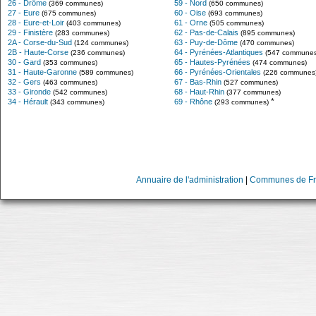
26 - Drôme
59 - Nord
(369 communes)
(650 communes)
27 - Eure
60 - Oise
(675 communes)
(693 communes)
28 - Eure-et-Loir
61 - Orne
(403 communes)
(505 communes)
29 - Finistère
62 - Pas-de-Calais
(283 communes)
(895 communes)
2A - Corse-du-Sud
63 - Puy-de-Dôme
(124 communes)
(470 communes)
2B - Haute-Corse
64 - Pyrénées-Atlantiques
(236 communes)
(547 communes
30 - Gard
65 - Hautes-Pyrénées
(353 communes)
(474 communes)
31 - Haute-Garonne
66 - Pyrénées-Orientales
(589 communes)
(226 communes
32 - Gers
67 - Bas-Rhin
(463 communes)
(527 communes)
33 - Gironde
68 - Haut-Rhin
(542 communes)
(377 communes)
*
34 - Hérault
69 - Rhône
(343 communes)
(293 communes)
Annuaire de l'administration
|
Communes de Fr