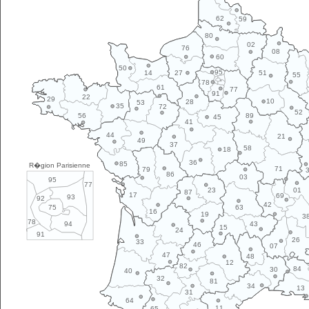
62
59
80
02
76
08
60
50
95
14
27
51
55
78
61
77
91
22
29
10
28
53
35
72
52
89
56
45
41
44
21
49
37
58
18
36
85
R�gion Parisienne
71
79
86
03
95
77
01
23
87
17
69
93
92
42
63
75
16
19
3
78
43
94
15
24
91
26
33
46
07
47
48
12
82
84
30
40
32
81
34
13
31
64
11
65