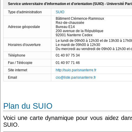
Service universitaire d'information et d'orientation (SUIO) - Université Pa
Type d'administration
SUIO
Bâtiment Clémence-Ramnoux
Rez-de-chaussée
Adresse géopostale
Bureau E14
200 avenue de la République
92001 Nanterre Cedex
Le lundi de 09h00 à 12h30 et de 13h30 à 17h0
Horaires d'ouverture
Le mardi de 09h00 à 12h30
Du mercredi au vendredi de 09h00 à 12h30 et
Téléphone
01 40 97 75 34
Fax / Télécopie
01 40 97 71 46
Site internet
http://suio.parisnanterre.fr
Email
cio@liste.parisnanterre.fr
Plan du SUIO
Voici une carte dynamique pour vous aidez dans 
SUIO.