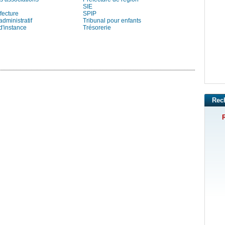
SIE
fecture
SPIP
administratif
Tribunal pour enfants
d'instance
Trésorerie
Rec
R