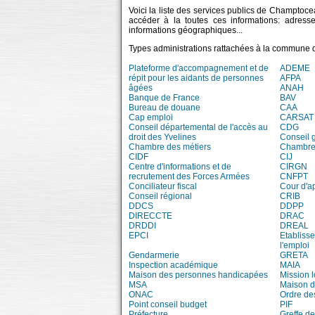
Voici la liste des services publics de Champtoce
accéder à la toutes ces informations: adress
informations géographiques...
Types administrations rattachées à la commune
Plateforme d'accompagnement et de
ADEME
répit pour les aidants de personnes
AFPA
âgées
ANAH
Banque de France
BAV
Bureau de douane
CAA
Cap emploi
CARSAT
Conseil départemental de l'accès au
CDG
droit des Yvelines
Conseil 
Chambre des métiers
Chambre 
CIDF
CIJ
Centre d'informations et de
CIRGN
recrutement des Forces Armées
CNFPT
Conciliateur fiscal
Cour d'a
Conseil régional
CRIB
DDCS
DDPP
DIRECCTE
DRAC
DRDDI
DREAL
EPCI
Etablisse
l'emploi
Gendarmerie
GRETA
Inspection académique
MAIA
Maison des personnes handicapées
Mission 
MSA
Maison d
ONAC
Ordre de
Point conseil budget
PIF
Préfecture
Greffe de