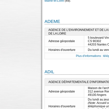
Maine-et-Loire
(49).
ADEME
AGENCE DE L’ENVIRONNEMENT ET DE LA M
DE LA LOIRE
5 boulevard Vi
Adresse géopostale
CS 90302
44203 Nantes 
Horaires d'ouverture
Du lundi au ve
Plus d'informations : télé
ADIL
AGENCE DÉPARTEMENTALE D'INFORMATION
Maison de l'arch
Adresse géopostale
312 avenue Re
49100 Angers
Du lundi au jeu
(Note: Accueil 
Horaires d'ouverture
téléphonique un