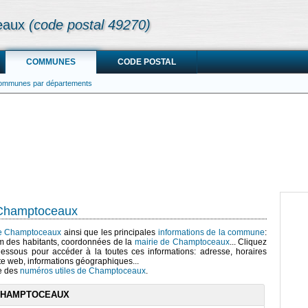
eaux
(code postal 49270)
COMMUNES
CODE POSTAL
communes par départements
 Champtoceaux
 de Champtoceaux
ainsi que les principales
informations de la commune
:
m des habitants, coordonnées de la
mairie de Champtoceaux
... Cliquez
-dessous pour accéder à la toutes ces informations: adresse, horaires
te web, informations géographiques...
te des
numéros utiles de Champtoceaux
.
 CHAMPTOCEAUX