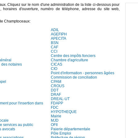
aux. Cliquez sur le nom d'une administration de la liste ci-dessous pour
e, horaires d'ouverture, numéro de téléphone, adresse du site web,
 de Champtoceaux:
ADIL
AGEFIPH
APECITA
BSN
CAF
CCI
Centre des impôts fonciers
général
Chambre d'agriculture
des notaires
CICAS
CIO
Point d'information - personnes âgées
Commission de conciliation
ppel
CPAM
CROUS
DDT
DRAF
DREAL-UT
ment pour l'insertion dans
FDAPP
FDC
HYPOTHEQUE
Mairie
locale
MJD
e services au public
OFII
s avocats
Paierie départementale
Pôle Emploi
s associations
Préfecture de région