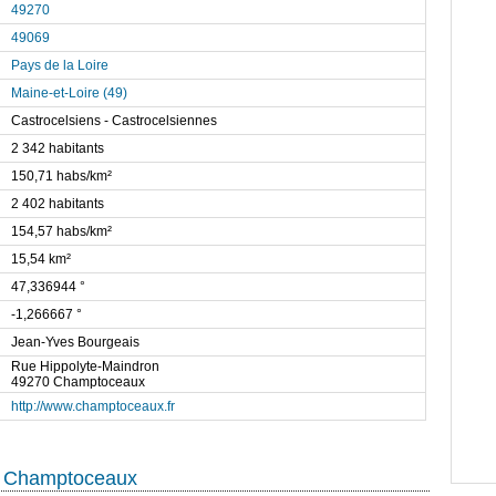
49270
49069
Pays de la Loire
Maine-et-Loire (49)
Castrocelsiens - Castrocelsiennes
2 342 habitants
150,71 habs/km²
2 402 habitants
154,57 habs/km²
15,54 km²
47,336944 °
-1,266667 °
Jean-Yves Bourgeais
Rue Hippolyte-Maindron
49270 Champtoceaux
http://www.champtoceaux.fr
de Champtoceaux